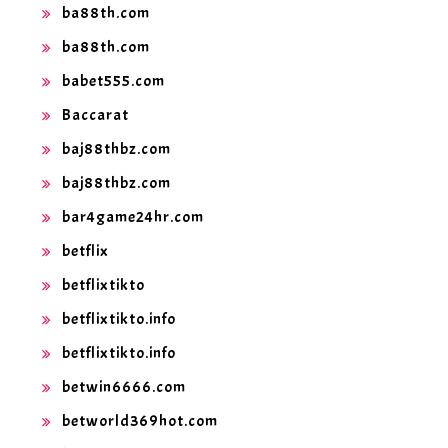
ba88th.com
ba88th.com
babet555.com
Baccarat
baj88thbz.com
baj88thbz.com
bar4game24hr.com
betflix
betflixtikto
betflixtikto.info
betflixtikto.info
betwin6666.com
betworld369hot.com