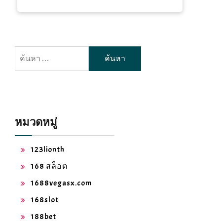
ค้นหา
สำหรับ:
หมวดหมู่
123lionth
168 สล็อต
1688vegasx.com
168slot
188bet