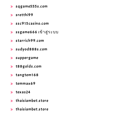
sqgame555s.com
sretthi99
ssc915casino.com
ssgame666 เข้าสู่ระบบ
starrich99.com
sudyod888s.com
suppergame
t88golds.com
tangtem168
temmax69
texas24
thaisiambet.store
thaisiambet.store