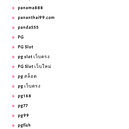
panama888
pananthai99.com
panda555
PG
PG Slot
pg slot เว็บตรง
PG Slot เว็บใหม่
pg สล็อต
pg เว็บตรง
pg168
pg77
pg99
pgfish