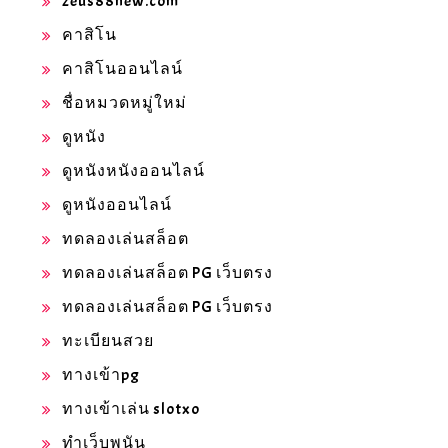
zeus88new.com
คาสิโน
คาสิโนออนไลน์
ชื่อหมวดหมู่ใหม่
ดูหนัง
ดูหนังหนังออนไลน์
ดูหนังออนไลน์
ทดลองเล่นสล็อต
ทดลองเล่นสล็อต PG เว็บตรง
ทดลองเล่นสล็อต PG เว็บตรง
ทะเบียนสวย
ทางเข้าpg
ทางเข้าเล่น slotxo
ทำเว็บพนัน