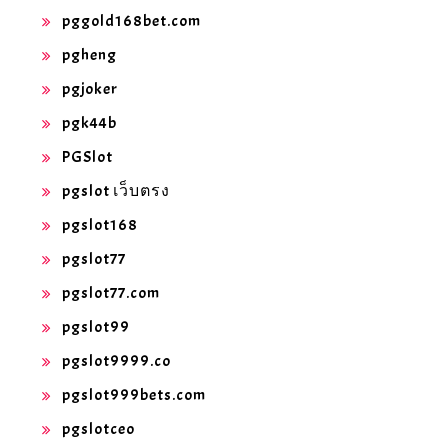
pggold168bet.com
pgheng
pgjoker
pgk44b
PGSlot
pgslot เว็บตรง
pgslot168
pgslot77
pgslot77.com
pgslot99
pgslot9999.co
pgslot999bets.com
pgslotceo