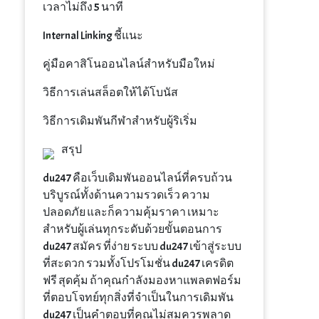
เวลาไม่ถึง 5 นาที
Internal Linking ชี้แนะ
คู่มือคาสิโนออนไลน์สำหรับมือใหม่
วิธีการเล่นสล็อตให้ได้โบนัส
วิธีการเดิมพันกีฬาสำหรับผู้ริเริ่ม
สรุป
du247 คือเว็บเดิมพันออนไลน์ที่ครบถ้วน
บริบูรณ์ทั้งด้านความรวดเร็ว ความ
ปลอดภัย และก็ความคุ้มราคา เหมาะ
สำหรับผู้เล่นทุกระดับด้วยขั้นตอนการ
du247 สมัคร ที่ง่าย ระบบ du247 เข้าสู่ระบบ
ที่สะดวก รวมทั้งโปรโมชั่น du247 เครดิต
ฟรี สุดคุ้ม ถ้าคุณกำลังมองหาแพลตฟอร์ม
ที่ตอบโจทย์ทุกสิ่งที่จำเป็นในการเดิมพัน
du247 เป็นคำตอบที่คุณไม่สมควรพลาด