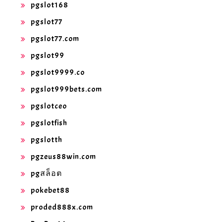
pgslot168
pgslot77
pgslot77.com
pgslot99
pgslot9999.co
pgslot999bets.com
pgslotceo
pgslotfish
pgslotth
pgzeus88win.com
pgสล็อต
pokebet88
proded888x.com