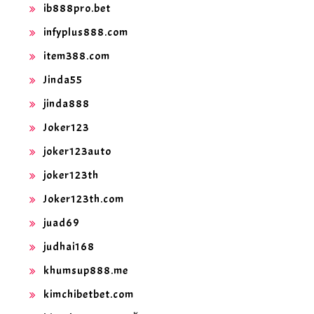
ib888pro.bet
infyplus888.com
item388.com
Jinda55
jinda888
Joker123
joker123auto
joker123th
Joker123th.com
juad69
judhai168
khumsup888.me
kimchibetbet.com