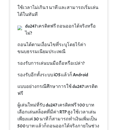
ใช้เวลาไม่เกิน 1 นาที และสามารถเริ่มเล่น
ได้ในทันที
du247 เครดิตฟรี ถอนออกได้จริงหรือ
ไม่?
ถอนได้ตามเงื่อนไขที่ระบุโดยไร้ค่า
ขนบธรรมเนียมประเพณี
รองรับการเล่นบนมือถือหรือเปล่า?
รองรับอีกทั้งระบบ iOS แล้วก็ Android
แบบอย่างกรณีศึกษาการใช้ du247 เครดิต
ฟรี
ผู้เล่นใหม่ที่รับ du247 เครดิตฟรี 100 บาท
เลือกเล่นสล็อตที่มีค่า RTP สูง ใช้เวลาเล่น
เพียงแค่ 30 นาที ก็สามารถทำเงินเพิ่มเป็น
500 บาท แล้วก็ถอนออกได้จริงภายในช่วง