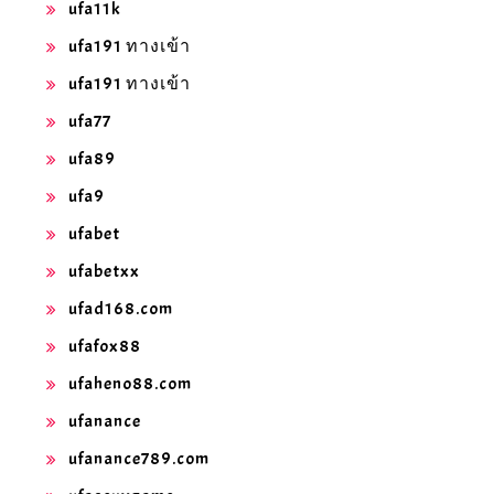
ufa11k
ufa191 ทางเข้า
ufa191 ทางเข้า
ufa77
ufa89
ufa9
ufabet
ufabetxx
ufad168.com
ufafox88
ufaheno88.com
ufanance
ufanance789.com