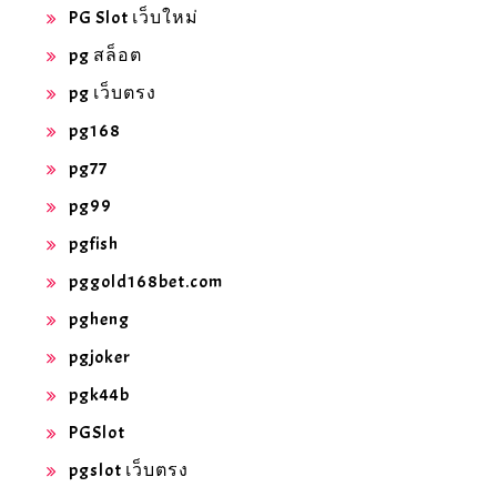
PG Slot เว็บใหม่
pg สล็อต
pg เว็บตรง
pg168
pg77
pg99
pgfish
pggold168bet.com
pgheng
pgjoker
pgk44b
PGSlot
pgslot เว็บตรง