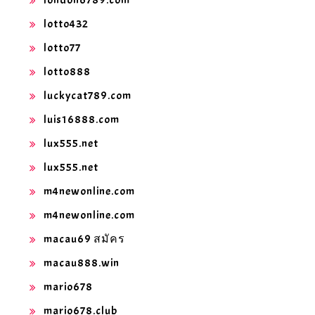
london6789.com
lotto432
lotto77
lotto888
luckycat789.com
luis16888.com
lux555.net
lux555.net
m4newonline.com
m4newonline.com
macau69 สมัคร
macau888.win
mario678
mario678.club