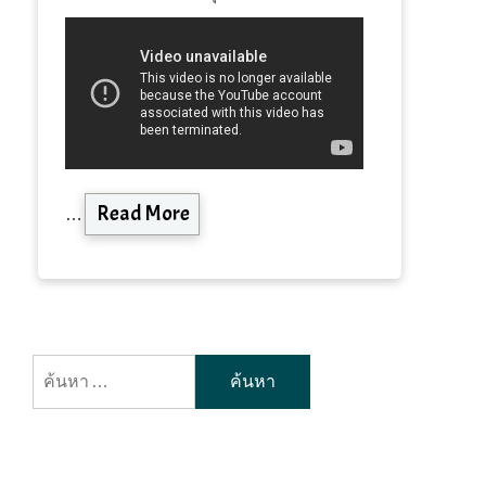
Read More
…
ค้นหา
สำหรับ: