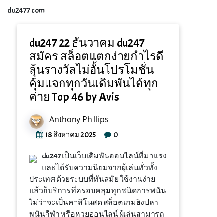
du2477.com
du247 22 ธันวาคม du247
สมัคร สล็อตแตกง่ายกำไรดี
ลุ้นรางวัลไม่อั้นโปรโมชั่น
คุ้มแจกทุกวันเดิมพันได้ทุก
ค่าย Top 46 by Avis
Anthony Phillips
0
18 สิงหาคม 2025
du247 เป็นเว็บเดิมพันออนไลน์ที่มาแรง
และได้รับความนิยมจากผู้เล่นทั่วทั้ง
ประเทศ ด้วยระบบที่ทันสมัย ใช้งานง่าย
แล้วก็บริการที่ครอบคลุมทุกชนิดการพนัน
ไม่ว่าจะเป็นคาสิโนสด สล็อต เกมยิงปลา
พนันกีฬา หรือหวยออนไลน์ ผู้เล่นสามารถ