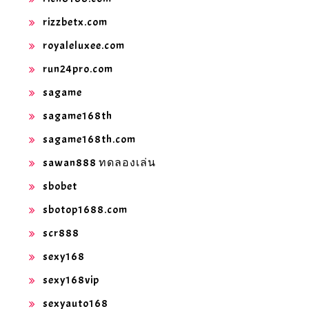
rizzbetx.com
royaleluxee.com
run24pro.com
sagame
sagame168th
sagame168th.com
sawan888 ทดลองเล่น
sbobet
sbotop1688.com
scr888
sexy168
sexy168vip
sexyauto168