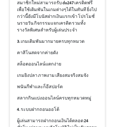
สมาชิกใหม่สามารถรับ du247 เครดิตฟรี
เพื่อใช้เดิมพันในเกมต่างๆได้ในทันที ยิ่งไป
กว่านี้ยังมีโบนัสฝากเงินแรกเข้า โปรโมชั่
นรายวัน กิจกรรมแจกเครดิต รวมทั้ง
รางวัลพิเศษสำหรับผู้เล่นประจำ
3. เกมเดิมพันมากมายครบทุกหมวด
คาสิโนสดจากค่ายดัง
สล็อตออนไลน์แตกง่าย
เกมยิงปลา ภาพงาม เสียงสมจริงสมจัง
พนันกีฬาและก็อีสปอร์ต
สลากกินแบ่งออนไลน์ครบทุกหมวดหมู่
4. ระบบฝากถอนออโต้
ผู้เล่นสามารถฝากถอนเงินได้ตลอด 24