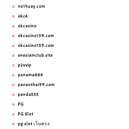
no1huay.com
okc4
okcasino
okcasino159.com
okcasino159.com
onesiamclub.site
p2vvip
panama888
pananthai99.com
panda555
PG
PG Slot
pg slot เว็บตรง