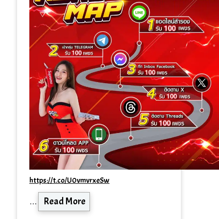
https://t.co/U0vmvrxeSw
Read More
…