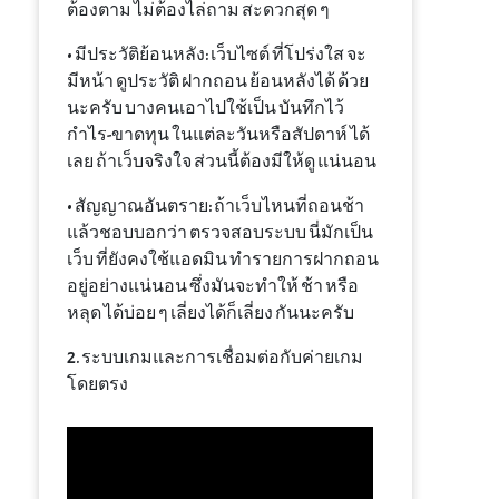
ต้องตาม ไม่ต้องไล่ถาม สะดวกสุด ๆ
• มีประวัติย้อนหลัง: เว็บไซต์ ที่โปร่งใส จะ
มีหน้า ดูประวัติ ฝากถอน ย้อนหลังได้ ด้วย
นะครับ บางคนเอาไปใช้เป็น บันทึกไว้
กำไร-ขาดทุน ในแต่ละวันหรือสัปดาห์ ได้
เลย ถ้าเว็บจริงใจ ส่วนนี้ต้องมีให้ดู แน่นอน
• สัญญาณอันตราย: ถ้าเว็บไหนที่ถอนช้า
แล้วชอบบอกว่า ตรวจสอบระบบ นี่มักเป็น
เว็บ ที่ยังคงใช้แอดมิน ทำรายการฝากถอน
อยู่อย่างแน่นอน ซึ่งมันจะทำให้ ช้า หรือ
หลุด ได้บ่อย ๆ เลี่ยงได้ก็เลี่ยง กันนะครับ
2. ระบบเกมและการเชื่อมต่อกับค่ายเกม
โดยตรง