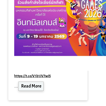
https://t.co/V1b1JV7wI5
Read More
…