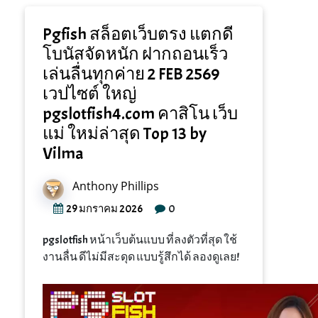
Pgfish สล็อตเว็บตรง แตกดี
โบนัสจัดหนัก ฝากถอนเร็ว
เล่นลื่นทุกค่าย 2 FEB 2569
เวปไซต์ ใหญ่
pgslotfish4.com คาสิโน เว็บ
แม่ ใหม่ล่าสุด Top 13 by
Vilma
Anthony Phillips
0
29 มกราคม 2026
pgslotfish หน้าเว็บต้นแบบ ที่ลงตัวที่สุด ใช้
งานลื่น ดีไม่มีสะดุด แบบรู้สึกได้ ลองดูเลย!