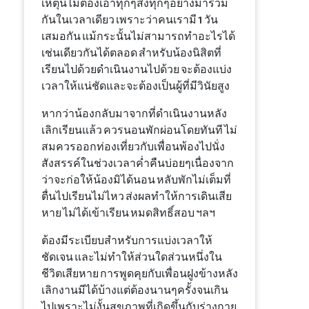
เหตุนี้ไม่ต้องเอาทุกๆสิ่งทุกๆอย่างมารวม
กันในเวลาเดียว เพราะว่าคนเรามี 1 วัน
เสมอกัน แม้กระนั้นไม่สามารถทำอะไรได้
เช่นเดียวกันได้ตลอด สำหรับน้องนิสิตที่
เรียนไปด้วยดำเนินงานไปด้วย จะต้องแบ่ง
เวลาให้แน่ชัดและจะต้องเป็นผู้ที่มีวินัยสูง
หากว่าน้องกลับมาจากที่ดำเนินงานหลัง
เลิกเรียนแล้ว ควรนอนพักผ่อนโดยทันที ไม่
สมควรออกท่องเที่ยวกับเพื่อนพ้องไปนั่ง
สังสรรค์ในช่วงเวลาค่ำคืนบ่อยๆเนื่องจาก
ว่าจะก่อให้น้องมิได้นอน หลับพักไม่เต็มที่
ตื่นไปเรียนไม่ไหว ส่งผลทำให้การเดินเสีย
หาย ไม่ได้เข้าเรียน หมดสิทธิ์สอบ ฯลฯ
ต้องมีระเบียบสำหรับการแบ่งเวลาให้
ชัดเจน และไม่ทำให้ส่วนใดส่วนหนึ่งใน
ชีวิตเสียหาย การพูดคุยกับเพื่อนฝูงข้างหลัง
เลิกงานมีได้บ้างแต่ต้องนานๆครั้งจนเกิน
ไปเพราะไม่งั้นสุขภาพที่เกิดขึ้นกับร่างกาย