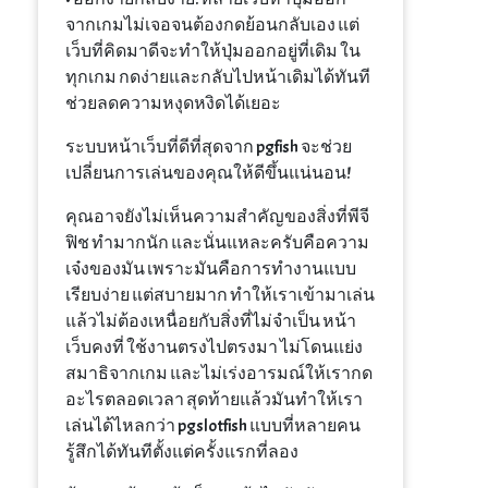
จากเกมไม่เจอจนต้องกดย้อนกลับเอง แต่
เว็บที่คิดมาดีจะทำให้ปุ่มออกอยู่ที่เดิม ใน
ทุกเกม กดง่ายและกลับไปหน้าเดิมได้ทันที
ช่วยลดความหงุดหงิดได้เยอะ
ระบบหน้าเว็บที่ดีที่สุดจาก pgfish จะช่วย
เปลี่ยนการเล่นของคุณให้ดีขึ้นแน่นอน!
คุณอาจยังไม่เห็นความสำคัญของสิ่งที่พีจี
ฟิช ทำมากนัก และนั่นแหละครับคือความ
เจ๋งของมัน เพราะมันคือการทำงานแบบ
เรียบง่าย แต่สบายมาก ทำให้เราเข้ามาเล่น
แล้วไม่ต้องเหนื่อยกับสิ่งที่ไม่จำเป็น หน้า
เว็บคงที่ ใช้งานตรงไปตรงมา ไม่โดนแย่ง
สมาธิจากเกม และไม่เร่งอารมณ์ให้เรากด
อะไรตลอดเวลา สุดท้ายแล้วมันทำให้เรา
เล่นได้ไหลกว่า pgslotfish แบบที่หลายคน
รู้สึกได้ทันทีตั้งแต่ครั้งแรกที่ลอง