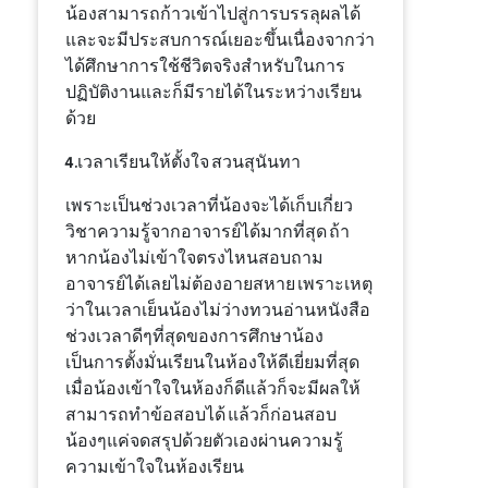
น้องสามารถก้าวเข้าไปสู่การบรรลุผลได้
และจะมีประสบการณ์เยอะขึ้นเนื่องจากว่า
ได้ศึกษาการใช้ชีวิตจริงสำหรับในการ
ปฏิบัติงานและก็มีรายได้ในระหว่างเรียน
ด้วย
4.เวลาเรียนให้ตั้งใจ สวนสุนันทา
เพราะเป็นช่วงเวลาที่น้องจะได้เก็บเกี่ยว
วิชาความรู้จากอาจารย์ได้มากที่สุด ถ้า
หากน้องไม่เข้าใจตรงไหนสอบถาม
อาจารย์ได้เลยไม่ต้องอายสหาย เพราะเหตุ
ว่าในเวลาเย็นน้องไม่ว่างทวนอ่านหนังสือ
ช่วงเวลาดีๆที่สุดของการศึกษาน้อง
เป็นการตั้งมั่นเรียนในห้องให้ดีเยี่ยมที่สุด
เมื่อน้องเข้าใจในห้องก็ดีแล้วก็จะมีผลให้
สามารถทำข้อสอบได้ แล้วก็ก่อนสอบ
น้องๆแค่จดสรุปด้วยตัวเองผ่านความรู้
ความเข้าใจในห้องเรียน