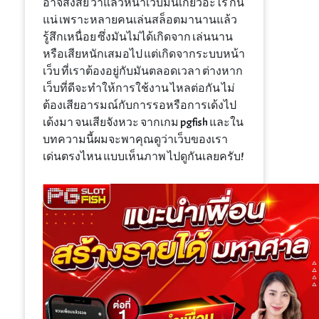
อาจสงสัย ว่าแล้วหน้าเว็บมันเกี่ยวอะไร กัน
แน่ เพราะหลายคนเล่นสล็อตมานานแล้ว
รู้สึกเหนื่อย ซึ่งมันไม่ได้เกิดจาก เล่นนาน
หรือเสียหนักเสมอไป แต่เกิดจากระบบหน้า
เว็บ ที่เราต้องอยู่กับมันตลอดเวลา ต่างหาก
เว็บที่ดีจะทำให้การใช้งาน ไหลต่อกัน ไม่
ต้องเสียอารมณ์กับการรอหรือการเด้งไป
เด้งมา จนเสียจังหวะ จากเกม pgfish และใน
บทความนี้ผมจะพาคุณดูว่าเว็บของเรา
เด่นตรงไหน แบบเห็นภาพ ไปดูกันเลยครับ!