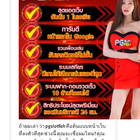
ถ้าผมเล่า ว่า pgslotfish คือต้นแบบหน้าเว็บ
ที่ลงตัวที่สุด ช่วงนี้ คุณจะเชื่อผมไหม? คุณ