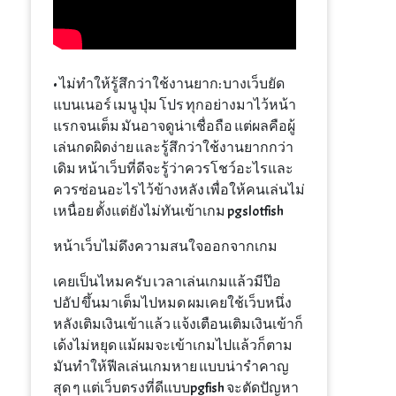
• ไม่ทำให้รู้สึกว่าใช้งานยาก: บางเว็บยัด
แบนเนอร์ เมนู ปุ่ม โปร ทุกอย่างมาไว้หน้า
แรกจนเต็ม มันอาจดูน่าเชื่อถือ แต่ผลคือผู้
เล่นกดผิดง่าย และรู้สึกว่าใช้งานยากกว่า
เดิม หน้าเว็บที่ดีจะรู้ว่าควรโชว์อะไรและ
ควรซ่อนอะไรไว้ข้างหลัง เพื่อให้คนเล่นไม่
เหนื่อย ตั้งแต่ยังไม่ทันเข้าเกม pgslotfish
หน้าเว็บไม่ดึงความสนใจออกจากเกม
เคยเป็นไหมครับ เวลาเล่นเกมแล้วมีป๊อ
ปอัป ขึ้นมาเต็มไปหมด ผมเคยใช้เว็บหนึ่ง
หลังเติมเงินเข้าแล้ว แจ้งเตือนเติมเงินเข้าก็
เด้งไม่หยุด แม้ผมจะเข้าเกมไปแล้วก็ตาม
มันทำให้ฟีลเล่นเกมหาย แบบน่ารำคาญ
สุด ๆ แต่เว็บตรงที่ดีแบบpgfish จะตัดปัญหา