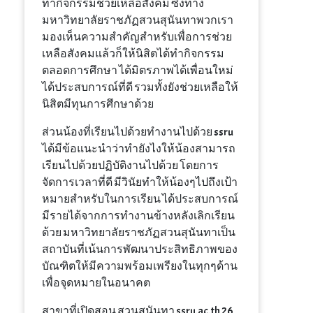
ทำกิจกรรมช่วยเหลือสังคม ซึ่งทาง
มหาวิทยาลัยราชภัฏสวนสุนันทาพวกเรา
มองเห็นความสำคัญสำหรับเพื่อการช่วย
เหลือสังคมแล้วก็ให้นิสิตได้ทำกิจกรรม
ตลอดการศึกษา ได้มิตรภาพได้เพื่อนใหม่
ได้ประสบการณ์ที่ดี รวมทั้งยังช่วยเหลือให้
นิสิตมีทุนการศึกษาด้วย
ส่วนน้องที่เรียนไปด้วยทำงานไปด้วย ssru
ได้มีข้อแนะนำว่าทำยังไงให้น้องสามารถ
เรียนไปด้วยปฏิบัติงานไปด้วย โดยการ
จัดการเวลาที่ดี มีวินัยทำให้น้องๆไปถึงเป้า
หมายสำหรับในการเรียน ได้ประสบการณ์
มีรายได้จากการทำงานข้างหลังเลิกเรียน
ด้วย มหาวิทยาลัยราชภัฏสวนสุนันทาเป็น
สถาบันที่เน้นการพัฒนาประสิทธิภาพของ
บัณฑิตให้มีความพร้อมเพรียงในทุกๆด้าน
เพื่อจุดหมายในอนาคต
สาขาที่เปิดสอน สวนสุนันทา ssru.ac.th 26