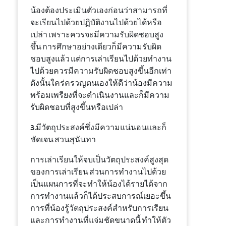
น้องต้องประเมินตัวเองก่อนว่าสามารถที่
จะเรียนไปด้วยปฏิบัติงานไปด้วยได้หรือ
เปล่า เพราะควรจะมีความรับผิดชอบสูง
ขึ้น การศึกษาอย่างเดียวก็มีความรับผิด
ชอบสูงแล้ว แต่การเล่าเรียนไปด้วยทำงาน
ไปด้วยควรมีความรับผิดชอบสูงขึ้นอีกเท่า
ดังนั้นใคร่ครวญตนเองให้ดีว่าน้องมีความ
พร้อมเพรียงที่จะดำเนินงานและก็มีความ
รับผิดชอบที่สูงขึ้นหรือเปล่า
3.มีวัตถุประสงค์ซึ่งมีความแน่นอนและก็
ชัดเจน สวนสุนันทา
การเล่าเรียนให้จบเป็นวัตถุประสงค์สูงสุด
ของการเล่าเรียน ส่วนการทำงานไปด้วย
เป็นแผนการที่จะทำให้น้องได้รายได้จาก
การทำงานแล้วก็ได้ประสบการณ์เยอะขึ้น
การที่น้องรู้วัตถุประสงค์สำหรับการเรียน
และการทำงานที่แจ่มชัดขนาดนี้ ทำให้ตัว