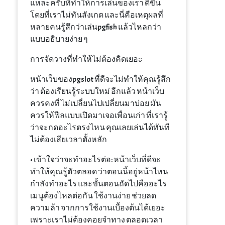
แหละครับที่ทำให้การเล่นของเรา ดีขึ้น
โดยที่เราไม่ทันสังเกต และนี่คือเหตุผลที่
หลายคนรู้สึกว่าเล่นpgfish แล้วไหลกว่า
แบบอธิบายง่าย ๆ
การจัดวางที่ทำให้ไม่ต้องคิดเยอะ
หน้าเว็บของpgslot ที่ดีจะไม่ทำให้คุณรู้สึก
ว่า ต้องเรียนรู้ระบบใหม่ อีกแล้ว หน้าเว็บ
ควรคงที่ ไม่เปลี่ยนไปเปลี่ยนมาบ่อย มัน
ควรให้ฟีลแบบเปิดมาเจอเพื่อนเก่า ที่เรารู้
ว่าจะกดอะไรตรงไหน คุณเลยเล่นได้ทันที
ไม่ต้องเสียเวลาตั้งหลัก
• เข้าใจว่าจะทำอะไรต่อ: หน้าเว็บที่ดีจะ
ทำให้คุณรู้ตัวตลอด ว่าตอนนี้อยู่หน้าไหน
กำลังทำอะไร และขั้นตอนถัดไปคืออะไร
เมนูต้องไหลต่อกัน ใช้งานง่าย ช่วยลด
ความล้า จากการใช้งานเบื้องต้นได้เยอะ
เพราะเราไม่ต้องคอยจำทาง ตลอดเวลา