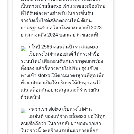
เป็นทางเข้าสล็อตxo เจ้าแรกของเมืองไทย
ที่ได้รับช่องทางสำหรับในการขึ้นรับ
รางวัลเว็บไซต์สล็อตออนไลน์ ดีเด่น
มาตรฐานสากลโลกในช่วงปลายปี 2023
ยาวมาจนถึง 2024 บอกเลยว่า ของแท้!
• ในปี 2566 ตอนต้นปี เรา สล็อตxo
เว็บตรงไม่ผ่านเอเย่นต์ ได้กระทำรื้อ
ระบบใหม่ เพื่อถอนต้นก่นรากจุดบกพร่อง
ทั้งผอง แล้วก็ห่างหายไปปรับปรุงแก้ไข
ทางเข้า slotxo ให้ตามมาตรฐานที่สุด เพื่อ
ที่จะกลับมาเปิดให้บริการให้กับทุกคนได้
เล่น สล็อตกันอย่างสนุกและก็ร่ำรวยกัน
ถ้วนหน้า!
• พวกเรา slotxo เว็บตรงไม่ผ่าน
เอเย่นต์ ของแท้จาก สล็อตxo ขอให้ทุก
คนเชื่อถือว่า ในการกลับมาของพวกเรา
ในคราวนี้ จะสร้างแรงสั่นแวดวงสล็อต