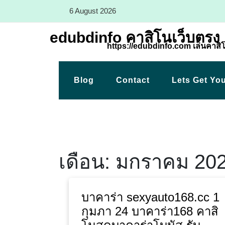
Skip
6 August 2026
to
content
edubdinfo คาสิโนเว็บตรง 
https://edubdinfo.com เล่นคาสิโน
Blog
Contact
Lets Get Yo
เดือน:
มกราคม 20
บาคาร่า sexyauto168.cc 1
กุมภา 24 บาคาร่า168 คาสิ