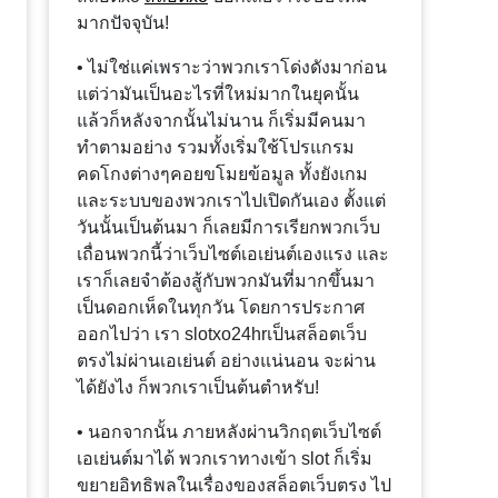
มากปัจจุบัน!
• ไม่ใช่แค่เพราะว่าพวกเราโด่งดังมาก่อน
แต่ว่ามันเป็นอะไรที่ใหม่มากในยุคนั้น
แล้วก็หลังจากนั้นไม่นาน ก็เริ่มมีคนมา
ทำตามอย่าง รวมทั้งเริ่มใช้โปรแกรม
คดโกงต่างๆคอยขโมยข้อมูล ทั้งยังเกม
และระบบของพวกเราไปเปิดกันเอง ตั้งแต่
วันนั้นเป็นต้นมา ก็เลยมีการเรียกพวกเว็บ
เถื่อนพวกนี้ว่าเว็บไซต์เอเย่นต์เองแรง และ
เราก็เลยจำต้องสู้กับพวกมันที่มากขึ้นมา
เป็นดอกเห็ดในทุกวัน โดยการประกาศ
ออกไปว่า เรา slotxo24hrเป็นสล็อตเว็บ
ตรงไม่ผ่านเอเย่นต์ อย่างแน่นอน จะผ่าน
ได้ยังไง ก็พวกเราเป็นต้นตำหรับ!
• นอกจากนั้น ภายหลังผ่านวิกฤตเว็บไซต์
เอเย่นต์มาได้ พวกเราทางเข้า slot ก็เริ่ม
ขยายอิทธิพลในเรื่องของสล็อตเว็บตรง ไป