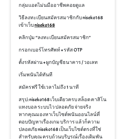
กลุ่มแอดไม่นมืออาชีพคอยดูแล
วิธีลงทะเบียนสมัครสมาชิกกับ niseko168
เข้าเว็บ
niseko168
คลิกปุ่ม “ลงทะเบียนสมัครสมาชิก”
กรอกเบอร์โทรศัพท์ + รหัส OTP
ตั้งรหัสผ่าน + ผูกบัญชีธนาคาร / วอเลท
เริ่มพนันได้ทันที
สมัครฟรี ใช้เวลาไม่ถึง 1 นาที
สรุป: niseko168 เว็บเดียวครบ สล็อต คาสิโน
แทงบอล ระบบไว ปลอดภัย จ่ายจริง
หากคุณมองหาเว็บไซต์พนันออนไลน์ที่
ตอบปัญหาเรื่องเกม บริการ แล้วก็ความ
ปลอดภัย niseko168 เป็นเว็บไซต์ตรงที่ใช่
สำหรับคุณ ครบถ้วนบริบูรณ์เรื่องเดิมพัน