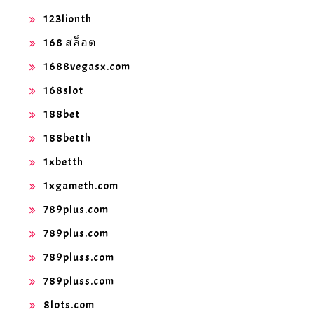
123lionth
168 สล็อต
1688vegasx.com
168slot
188bet
188betth
1xbetth
1xgameth.com
789plus.com
789plus.com
789pluss.com
789pluss.com
8lots.com