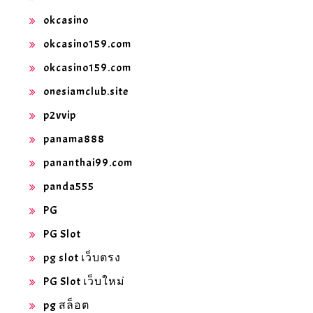
okcasino
okcasino159.com
okcasino159.com
onesiamclub.site
p2vvip
panama888
pananthai99.com
panda555
PG
PG Slot
pg slot เว็บตรง
PG Slot เว็บใหม่
pg สล็อต