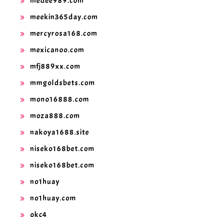
medee989.com
meekin365day.com
mercyrosa168.com
mexicanoo.com
mfj889xx.com
mmgoldsbets.com
mono16888.com
moza888.com
nakoya1688.site
niseko168bet.com
niseko168bet.com
no1huay
no1huay.com
okc4