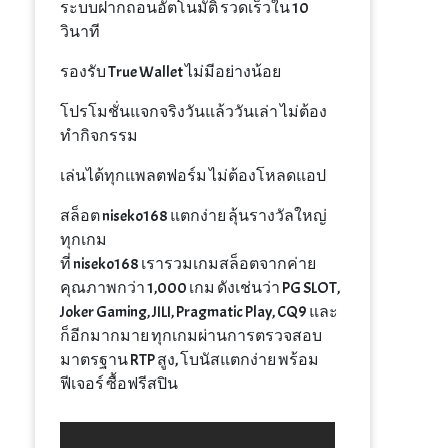
ระบบฝากถอนอัตโนมัติ รวดเร็วใน 10
วินาที
รองรับ True Wallet ไม่มีอย่างน้อย
โปรโมชั่นแจกจริงวันแล้ววันเล่า ไม่ต้อง
ทำกิจกรรม
เล่นได้ทุกแพลตฟอร์ม ไม่ต้องโหลดแอป
สล็อต niseko168 แตกง่าย ลุ้นรางวัลใหญ่
ทุกเกม
ที่ niseko168 เรารวมเกมสล็อตจากค่าย
คุณภาพกว่า 1,000 เกม ดังเช่นว่า PG SLOT,
Joker Gaming, JILI, Pragmatic Play, CQ9 และ
ก็อีกมากมาย ทุกเกมผ่านการตรวจสอบ
มาตรฐาน RTP สูง, โบนัสแตกง่าย พร้อม
ฟีเจอร์ ซื้อฟรีสปิน