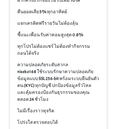
ฝากครั้งแรกของวัน รับเพิ่ม 10%
คืนยอดเสีย 5% ทุกอาทิตย์
แจกเครดิตฟรีรายวัน ไม่ต้องลุ้น
ชี้แนะเพื่อน รับค่าคอมสูงสุด 0.8%
ทุกโปรไม่ต้องแชร์ ไม่ต้องทำกิจกรรม
ถอนได้จริง
ความปลอดภัยระดับสากล
niseko168 ใช้ระบบรักษาความปลอดภัย
ข้อมูลแบบ SSL 256-bit พร้อมระบบยืนยันตัว
ตน (KYC) ทุกบัญชี ปกป้องข้อมูลรั่วไหล
และคุ้มครองป้องกันธุรกรรมของคุณ
ตลอด 24 ชั่วโมง
ไม่มีเรื่องราวทุจริต
โปร่งใส ตรวจสอบได้