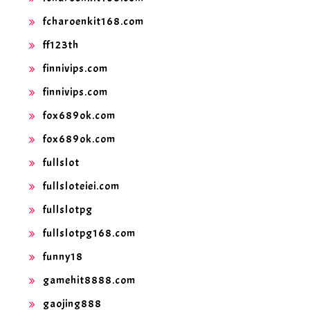
fcharoenkit168.com
ff123th
finnivips.com
finnivips.com
fox689ok.com
fox689ok.com
fullslot
fullsloteiei.com
fullslotpg
fullslotpg168.com
funny18
gamehit8888.com
gaojing888