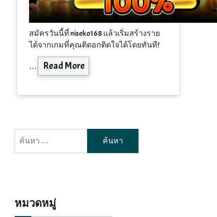
สมัครวันนี้ที่ niseko168 แล้วเริ่มสร้างราย
ได้จากเกมที่คุณติดอกติดใจได้โดยทันที!
Read More
…
ค้นหา
สำหรับ:
หมวดหมู่