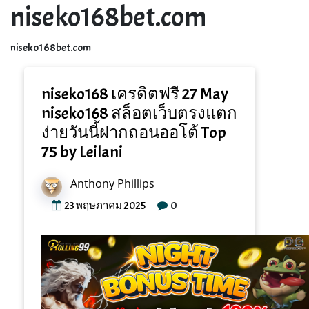
niseko168bet.com
niseko168bet.com
niseko168 เครดิตฟรี 27 May
niseko168 สล็อตเว็บตรงแตก
ง่ายวันนี้ฝากถอนออโต้ Top
75 by Leilani
Anthony Phillips
0
23 พฤษภาคม 2025