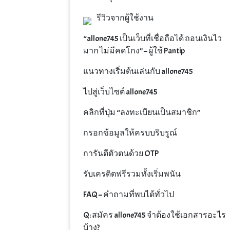
รีวิวจากผู้ใช้งาน
“allone745 เป็นเว็บที่เชื่อถือได้ ถอนเงินไว
มาก ไม่มีคดโกง” – ผู้ใช้ Pantip
แนวทางเริ่มต้นเล่นกับ allone745
ไปสู่เว็บไซต์ allone745
คลิกที่ปุ่ม “ลงทะเบียนเป็นสมาชิก”
กรอกข้อมูลให้ครบบริบรูณ์
การันตีตัวตนด้วย OTP
รับเครดิตฟรีรวมทั้งเริ่มพนัน
FAQ – คำถามที่พบได้ทั่วไป
Q: สมัคร allone745 จำต้องใช้เอกสารอะไร
บ้าง?