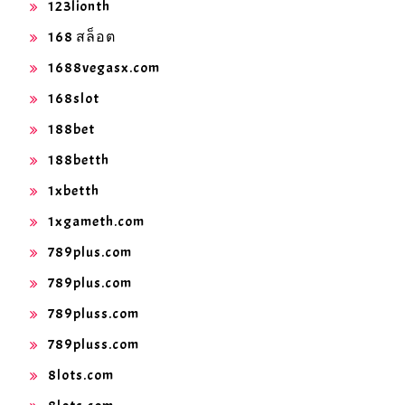
123lionth
168 สล็อต
1688vegasx.com
168slot
188bet
188betth
1xbetth
1xgameth.com
789plus.com
789plus.com
789pluss.com
789pluss.com
8lots.com