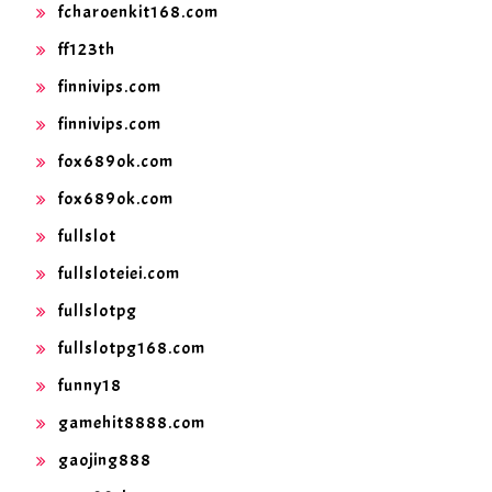
fcharoenkit168.com
ff123th
finnivips.com
finnivips.com
fox689ok.com
fox689ok.com
fullslot
fullsloteiei.com
fullslotpg
fullslotpg168.com
funny18
gamehit8888.com
gaojing888