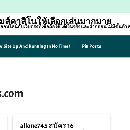
กมส์คาสิโนให้เลือกเล่นมากมาย
โนออนไลน์กับเว็บตรงที่เชื่อถือได้ ได้เงินจริง และฝากถอนไม่มีขั้น
w Site Up And Running In No Time!
Pin Posts
s.com
allone745 สมัคร 16