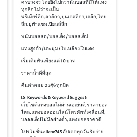
ครบวงจร โดยยิ่งไปกว่านั้นบอลที่มีให้แทง
ทุกลีก ไม่ว่าจะเป็น
พรีเมียร์ลีก, ลาลีกา, บุนเดสลีกา, เจลีก, ไทย
ลีก, ยูฟ่าแชมเปียนส์ลีก
พนันบอลสด / บอลเต็ง / บอลสเต็ป
แทงสูงต่ำ / เตะมุม / ใบเหลือง ใบแดง
เริ่มเดิมพันเพียงแค่ 10 บาท
ราคาน้ำดีที่สุด
คืนค่าคอม 0.5% ทุกบิล
LSI Keywords & Keyword Suggest:
เว็บไซต์แทงบอลไม่ผ่านเอเย่นต์, ราคาบอล
ไหล, แทงบอลออนไลน์โทรศัพท์เคลื่อนที่,
บอลสเต็ปไม่มีอย่างต่ำ, แทงบอลราคาดี
โปรโมชั่น allone745 อัปเดตทุกวัน รับง่าย