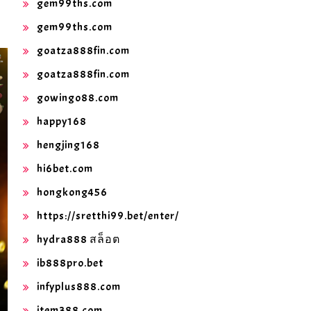
gem99ths.com
gem99ths.com
goatza888fin.com
goatza888fin.com
gowingo88.com
happy168
hengjing168
hi6bet.com
hongkong456
https://sretthi99.bet/enter/
hydra888 สล็อต
ib888pro.bet
infyplus888.com
item388.com