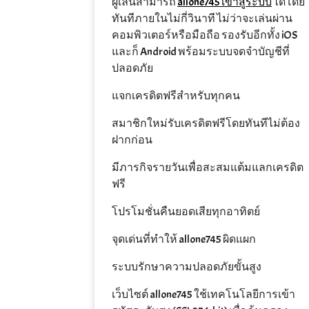
ผู้เล่นสามารถ
allone745 เข้าสู่ระบบ
ได้โดย
ทันทีภายในไม่กี่วินาที ไม่ว่าจะเล่นผ่าน
คอมพิวเตอร์หรือมือถือ รองรับอีกทั้ง iOS
และก็ Android พร้อมระบบจดจำบัญชีที่
ปลอดภัย
แจกเครดิตฟรีสำหรับทุกคน
สมาชิกใหม่รับเครดิตฟรีโดยทันทีไม่ต้อง
ฝากก่อน
มีภารกิจรายวันเพื่อสะสมแต้มแลกเครดิต
ฟรี
โปรโมชั่นคืนยอดเสียทุกอาทิตย์
จุดเด่นที่ทำให้ allone745 ผิดแผก
ระบบรักษาความปลอดภัยขั้นสูง
เว็บไซต์ allone745 ใช้เทคโนโลยีการเข้า