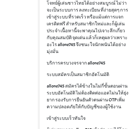
โจทย์ผู้เล่นชาวไทยได้อย่างสมบูรณ์ ไม่ว่า
จะเป็นระบบการ ลงทะเบียน ที่ง่ายสุดๆ การ
เข้าสู่ระบบ ที่รวดเร็ว หรือแม้แต่การแจก
เครดิตฟรี สำหรับสมาชิกใหม่และก็ผู้เล่น
ประจำ เนื้อหานี้จะพาคุณไปเจาะลึกเกี่ยว
กับคุณสมบัติ จุดเด่น แล้วก็เหตุผลว่าเพราะ
อะไร allone745 จึงชนะใจนักพนันได้อย่าง
มุ่งมั่น
บริการครบวงจรจาก allone745
ระบบสมัครเป็นสมาชิกอัตโนมัติ
allone745 สมัครได้ข้างในไม่กี่ขั้นตอนผ่าน
ระบบอัตโนมัติ ไม่ต้องติดต่อแอดไม่นให้ยุ่ง
ยาก รองรับการยืนยันตัวตนผ่าน OTP เพิ่ม
ความปลอดภัยให้กับบัญชีของผู้ใช้งาน
เข้าสู่ระบบเร็วทันใจ