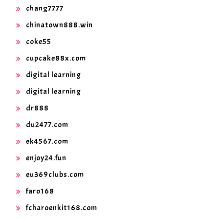
chang7777
chinatown888.win
coke55
cupcake88x.com
digital learning
digital learning
dr888
du2477.com
ek4567.com
enjoy24.fun
eu369clubs.com
faro168
fcharoenkit168.com