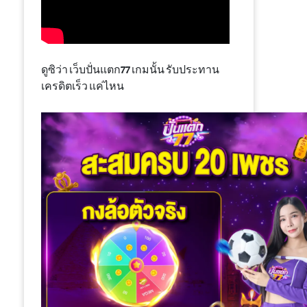
ดูซิว่า เว็บปั่นแตก77 เกมนั้น รับประทาน
เครดิตเร็ว แค่ไหน