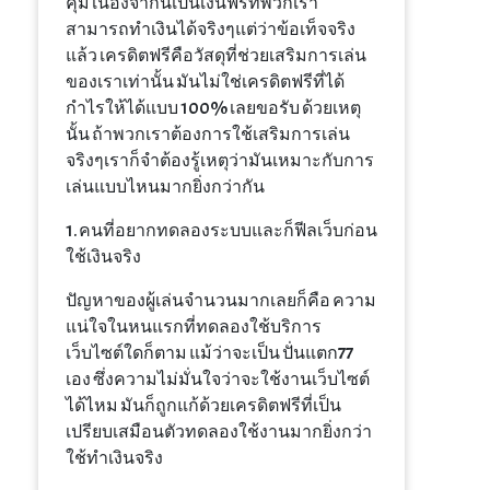
คุ้ม เนื่องจากนี่เป็นเงินฟรีที่พวกเรา
สามารถทำเงินได้จริงๆแต่ว่าข้อเท็จจริง
แล้ว เครดิตฟรีคือวัสดุที่ช่วยเสริมการเล่น
ของเราเท่านั้น มันไม่ใช่เครดิตฟรีที่ได้
กำไรให้ได้แบบ 100% เลยขอรับ ด้วยเหตุ
นั้น ถ้าพวกเราต้องการใช้เสริมการเล่น
จริงๆเราก็จำต้องรู้เหตุว่ามันเหมาะกับการ
เล่นแบบไหนมากยิ่งกว่ากัน
1. คนที่อยากทดลองระบบและก็ฟีลเว็บก่อน
ใช้เงินจริง
ปัญหาของผู้เล่นจำนวนมากเลยก็คือ ความ
แน่ใจในหนแรกที่ทดลองใช้บริการ
เว็บไซต์ใดก็ตาม แม้ว่าจะเป็น ปั่นแตก77
เอง ซึ่งความไม่มั่นใจว่าจะใช้งานเว็บไซต์
ได้ไหม มันก็ถูกแก้ด้วยเครดิตฟรีที่เป็น
เปรียบเสมือนตัวทดลองใช้งานมากยิ่งกว่า
ใช้ทำเงินจริง