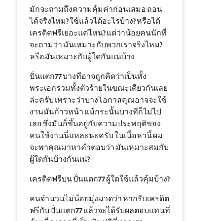
มักจะถามถึงความคุ้มค่าก่อนเสมอ ถอน
ได้จริงไหม? ใช้แล้วได้อะไรบ้าง? หรือได้
เครดิตฟรีเยอะแค่ไหน? แต่ว่าน้อยคนนักที่
จะถามว่า มันเหมาะกับพวกเราจริงไหม?
หรือมันเหมาะกับผู้ใดกันแน่บ้าง
ปั่นแตก77 บางทีอาจถูกคิดว่าเป็นทั้ง
พระเอกรวมทั้งตัวร้ายในขณะเดียวกันเลย
ล่ะครับ เพราะว่าบางโอกาสคุณอาจจะใช้
งานมันก้าวหน้า แม้กระนั้นบางทีก็ไม่ไป
เลย ซึ่งมันก็ขึ้นอยู่กับความประพฤติของ
คนใช้งานนี่แหละนะครับ ในเนื้อหานี้ ผม
จะพาคุณมาหาคำตอบว่า มันเหมาะสมกับ
ผู้ใดกันบ้างกันแน่?
เครดิตฟรีบน ปั่นแตก77 ผู้ใดใช้แล้วคุ้มบ้าง?
คนจำนวนไม่น้อยมุ่งมาดว่า หากรับเครดิต
ฟรีกับ ปั่นแตก77 แล้วจะได้รับผลตอบแทนที่