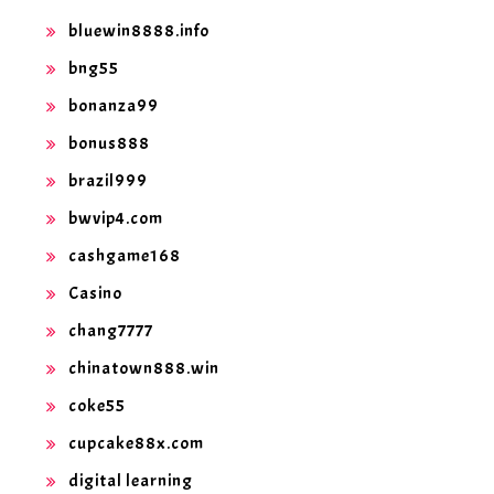
bluewin8888.info
bng55
bonanza99
bonus888
brazil999
bwvip4.com
cashgame168
Casino
chang7777
chinatown888.win
coke55
cupcake88x.com
digital learning