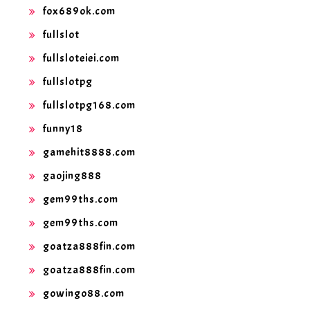
fox689ok.com
fullslot
fullsloteiei.com
fullslotpg
fullslotpg168.com
funny18
gamehit8888.com
gaojing888
gem99ths.com
gem99ths.com
goatza888fin.com
goatza888fin.com
gowingo88.com