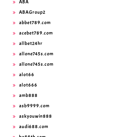
ABA
ABAGroup2
abbet789.com
acebet789.com
allbet24hr
allone745s.com
allone745s.com
alot66
alot666
amb888
asb9999.com
askyouwin888
audi688.com
ba88th.com