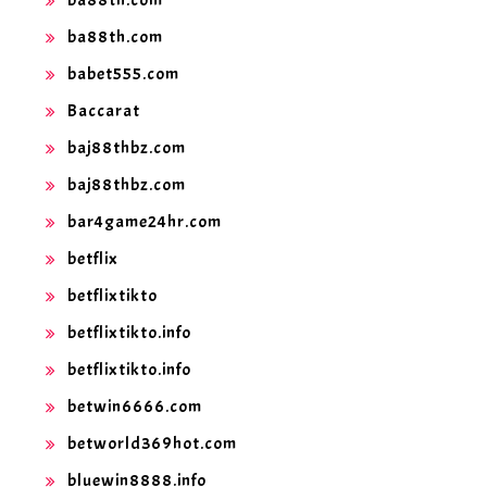
ba88th.com
babet555.com
Baccarat
baj88thbz.com
baj88thbz.com
bar4game24hr.com
betflix
betflixtikto
betflixtikto.info
betflixtikto.info
betwin6666.com
betworld369hot.com
bluewin8888.info