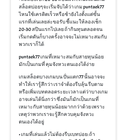
สล็อตบ่อยๆจะเริ่มจับได้ว่า เกม puntaek77
ไหนใช้เครดิตเร็วหรือช้ายังไงตั้งแต่ขั้น
แรกที่เล่นเลยล่ะขอรับ ชี้แนะให้ลองเช็ก
20-30 สปินแรกไปเลย ถ้ากินทุนตลอดจน
เริ่มกดดันก็บางครั้งอาจจะไม่เหมาะสมกับ
พวกเราก็ได้
puntaek77 เกมที่เหมาะสมกับสายทุนน้อย
มักเป็นเกมที่ คุมจังหวะตนเองได้ง่าย
เกมสล็อตบางเกมบน ปั่นแตก77 นั้นอาจจะ
ทำให้เรารู้สึกว่า เราจำต้องรีบลุ้น รีบตาม
หรือเพิ่มเบทตลอดระยะเวลา แต่ว่าบางเกม
อาจเล่นได้นิ่งกว่า ซึ่งมันก็มักเป็นเกมที่
เหมาะกับสายทุนน้อยมากกว่าด้วย เพราะ
เหตุว่าพวกเราจะรู้สึกควบคุมจังหวะ
ตนเองได้อยู่
• เกมที่เล่นแล้วไม่ต้องรีบเบทบ่อย: ถ้า