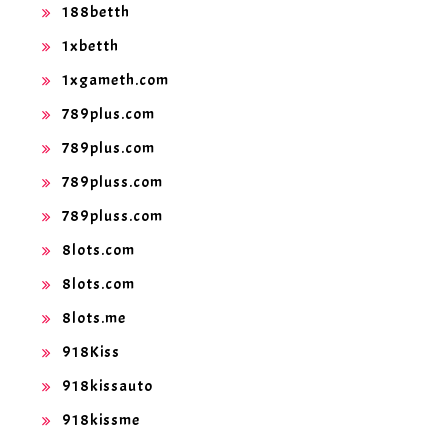
188betth
1xbetth
1xgameth.com
789plus.com
789plus.com
789pluss.com
789pluss.com
8lots.com
8lots.com
8lots.me
918Kiss
918kissauto
918kissme