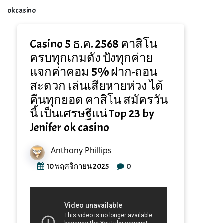
okcasino
Casino 5 ธ.ค. 2568 คาสิโน
ครบทุกเกมดัง ปังทุกค่าย
แจกค่าคอม 5% ฝาก-ถอน
สะดวก เล่นเสียหายห่วง ได้
คืนทุกยอด คาสิโน สมัครวัน
นี้ เป็นเศรษฐีแน่ Top 23 by
Jenifer ok casino
Anthony Phillips
0
10 พฤศจิกายน 2025