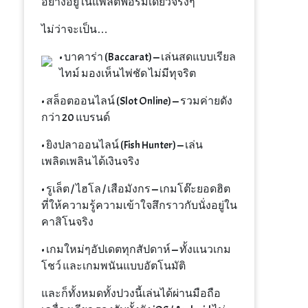
อย่างอยู่ในแพลตฟอร์มเดียวจริงๆ
ไม่ว่าจะเป็น…
• บาคาร่า (Baccarat) — เล่นสดแบบเรียล
ไทม์ มองเห็นไพ่ชัด ไม่มีทุจริต
• สล็อตออนไลน์ (Slot Online) — รวมค่ายดัง
กว่า 20 แบรนด์
• ยิงปลาออนไลน์ (Fish Hunter) — เล่น
เพลิดเพลิน ได้เงินจริง
• รูเล็ต / ไฮโล / เสือมังกร — เกมโต๊ะยอดฮิต
ที่ให้ความรู้ความเข้าใจสึกราวกับนั่งอยู่ใน
คาสิโนจริง
• เกมใหม่ๆอัปเดตทุกสัปดาห์ — ทั้งแนวเกม
โชว์ และเกมพนันแบบอัตโนมัติ
และก็ทั้งหมดทั้งปวงนี้เล่นได้ผ่านมือถือ