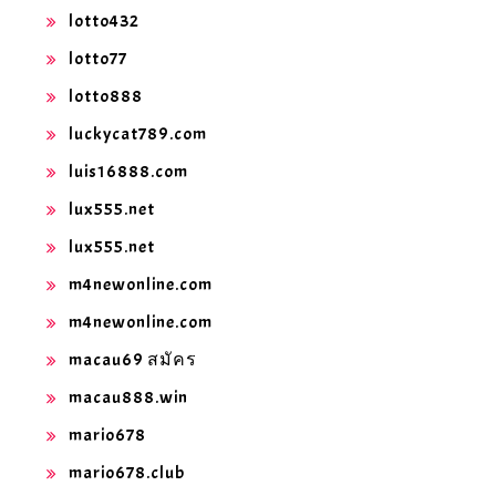
lotto432
lotto77
lotto888
luckycat789.com
luis16888.com
lux555.net
lux555.net
m4newonline.com
m4newonline.com
macau69 สมัคร
macau888.win
mario678
mario678.club