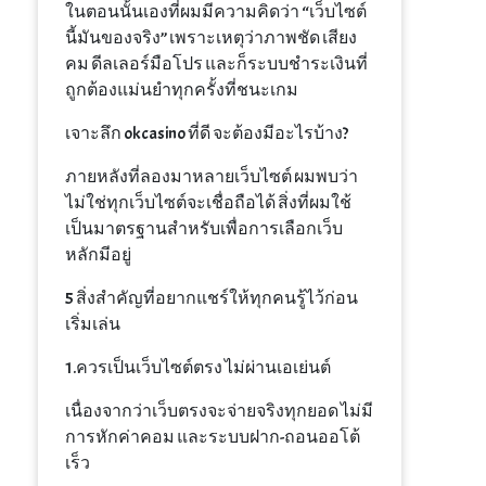
ในตอนนั้นเองที่ผมมีความคิดว่า “เว็บไซต์
นี้มันของจริง” เพราะเหตุว่าภาพชัด เสียง
คม ดีลเลอร์มือโปร และก็ระบบชำระเงินที่
ถูกต้องแม่นยำทุกครั้งที่ชนะเกม
เจาะลึก okcasino ที่ดี จะต้องมีอะไรบ้าง?
ภายหลังที่ลองมาหลายเว็บไซต์ ผมพบว่า
ไม่ใช่ทุกเว็บไซต์จะเชื่อถือได้ สิ่งที่ผมใช้
เป็นมาตรฐานสำหรับเพื่อการเลือกเว็บ
หลักมีอยู่
5 สิ่งสำคัญที่อยากแชร์ให้ทุกคนรู้ไว้ก่อน
เริ่มเล่น
1.ควรเป็นเว็บไซต์ตรง ไม่ผ่านเอเย่นต์
เนื่องจากว่าเว็บตรงจะจ่ายจริงทุกยอด ไม่มี
การหักค่าคอม และระบบฝาก-ถอนออโต้
เร็ว