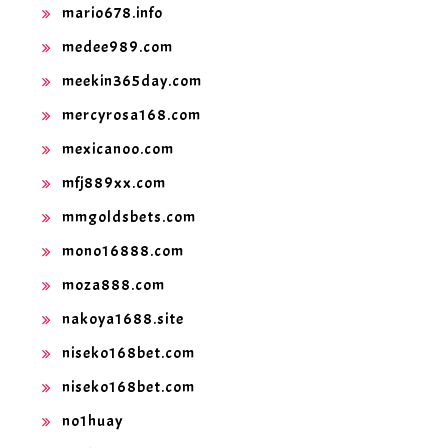
mario678.info
medee989.com
meekin365day.com
mercyrosa168.com
mexicanoo.com
mfj889xx.com
mmgoldsbets.com
mono16888.com
moza888.com
nakoya1688.site
niseko168bet.com
niseko168bet.com
no1huay