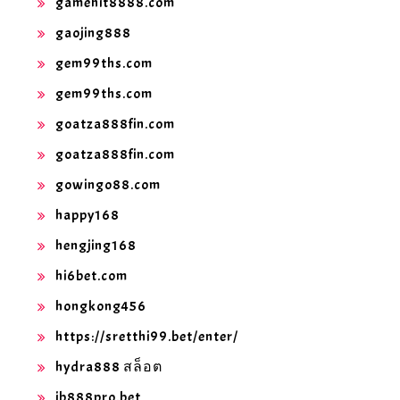
gamehit8888.com
gaojing888
gem99ths.com
gem99ths.com
goatza888fin.com
goatza888fin.com
gowingo88.com
happy168
hengjing168
hi6bet.com
hongkong456
https://sretthi99.bet/enter/
hydra888 สล็อต
ib888pro.bet