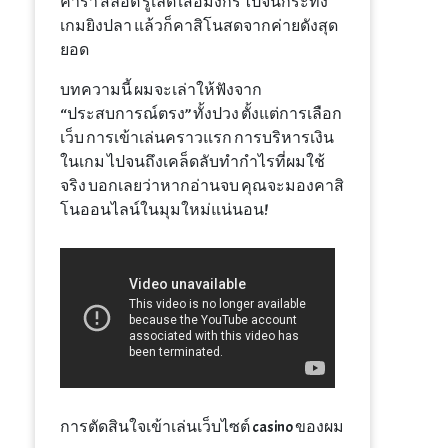
คาร่า สล็อต รูเล็ต เสือมังกร ไปจนกระทั่ง
เกมยิงปลา แล้วก็คาสิโนสดจากค่ายดังสุด
ยอด
บทความนี้ ผมจะเล่าให้ฟังจาก
“ประสบการณ์ตรง” ทั้งปวง ตั้งแต่การเลือก
เว็บ การเข้าเล่นคราวแรก การบริหารเงิน
ในเกม ไปจนถึงเคล็ดลับทำกำไรที่ผมใช้
จริง บอกเลยว่าหากอ่านจบ คุณจะมองคาสิ
โนออนไลน์ในมุมใหม่แน่นอน!
การตัดสินใจเข้าเล่นเว็บไซต์ casino ของผม