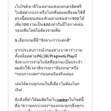
เว็บไซต์ คาสิโน หลายแห่งแจกเครดิตฟรี
โบนัสฝากแรก หรือโปรคืนยอดเสีย ผมใช้ที่
ตรงนี้ต่อทุนเสมอ ตัวอย่างเช่น ฝาก 500 ได้
เพิ่ม 100 รวมเป็น 600 เท่ากับมีโอกาสเล่น
รอบเพิ่มโดยไม่ต้องจ่ายเพิ่ม
3. เลือกเกมที่มี “จังหวะการแตกดี”
จากประสบการณ์ เกมอย่าง บาคาร่า รวม
ทั้งสล็อตค่าย PG / Jili / Pragmatic Play มี
จังหวะการจ่ายโบนัสที่ออกจะเป็นประจำ
ผมมักใช้เวลาพิจารณา “ห้องเกม” หรือ
“รอบการแตก” ก่อนลงเงินจริงเสมอ
เล่นได้ครบทุกเกมในที่เดียว ไม่ต้องโยก
เงิน!
อีกสิ่งที่ทำให้ผมติดใจเว็บ
casino
เว็บไซต์นี้
คือ “ความครบวงจร” ของเกม ทุกๆสิ่งทุกๆ