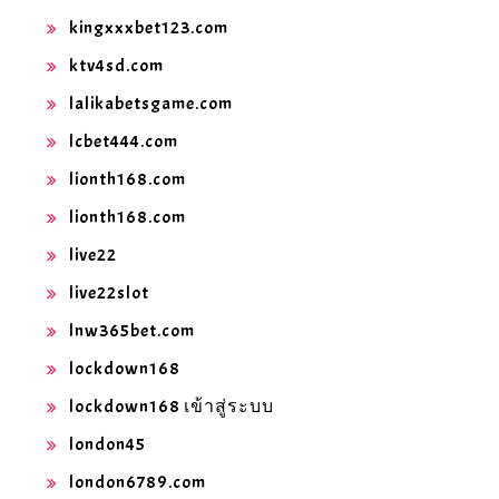
kingxxxbet123.com
ktv4sd.com
lalikabetsgame.com
lcbet444.com
lionth168.com
lionth168.com
live22
live22slot
lnw365bet.com
lockdown168
lockdown168 เข้าสู่ระบบ
london45
london6789.com