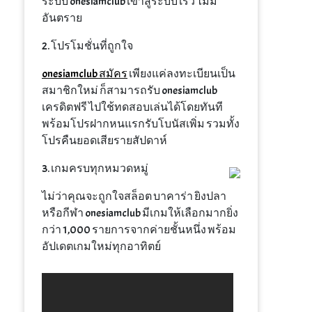
ระบบ onesiamclub เข้าสู่ระบบ เร็ว ไม่มี
อันตราย
2. โปรโมชั่นที่ถูกใจ
onesiamclub สมัคร
เพียงแค่ลงทะเบียนเป็น
สมาชิกใหม่ ก็สามารถรับ onesiamclub
เครดิตฟรี ไปใช้ทดสอบเล่นได้โดยทันที
พร้อมโปรฝากหนแรกรับโบนัสเพิ่ม รวมทั้ง
โปรคืนยอดเสียรายสัปดาห์
3. เกมครบทุกหมวดหมู่
ไม่ว่าคุณจะถูกใจสล็อต บาคาร่า ยิงปลา
หรือกีฬา onesiamclub มีเกมให้เลือกมากยิ่ง
กว่า 1,000 รายการจากค่ายชั้นหนึ่ง พร้อม
อัปเดตเกมใหม่ทุกอาทิตย์