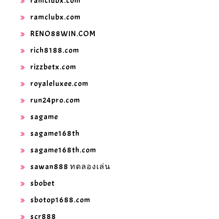
ramclubx.com
ramclubx.com
RENO88WIN.COM
rich8188.com
rizzbetx.com
royaleluxee.com
run24pro.com
sagame
sagame168th
sagame168th.com
sawan888 ทดลองเล่น
sbobet
sbotop1688.com
scr888