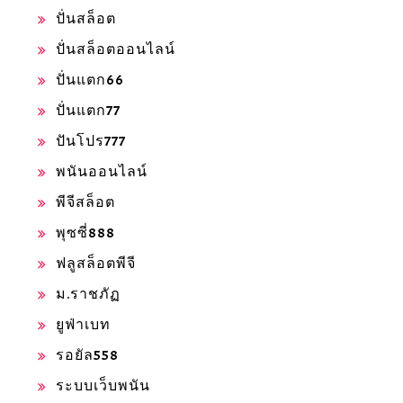
ปั่นสล็อต
ปั่นสล็อตออนไลน์
ปั่นแตก66
ปั่นแตก77
ปันโปร777
พนันออนไลน์
พีจีสล็อต
พุซซี่888
ฟลูสล็อตพีจี
ม.ราชภัฏ
ยูฟ่าเบท
รอยัล558
ระบบเว็บพนัน