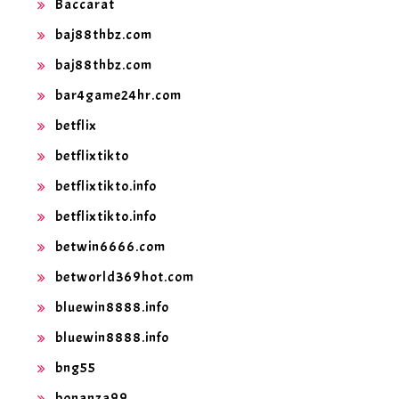
Baccarat
baj88thbz.com
baj88thbz.com
bar4game24hr.com
betflix
betflixtikto
betflixtikto.info
betflixtikto.info
betwin6666.com
betworld369hot.com
bluewin8888.info
bluewin8888.info
bng55
bonanza99