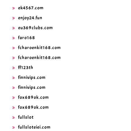
ek4567.com
enjoy24.fun
eu369clubs.com
faro168
fcharoenkit168.com
fcharoenkit168.com
ff123th
finnivips.com
finnivips.com
fox689ok.com
fox689ok.com
fullslot
fullsloteiei.com