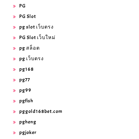
PG
PG Slot
pg slot เว็บตรง
PG Slot เว็บใหม่
pg สล็อต
pg เว็บตรง
pg168
pg77
pg99
pgfish
pggold168bet.com
pgheng
pgjoker