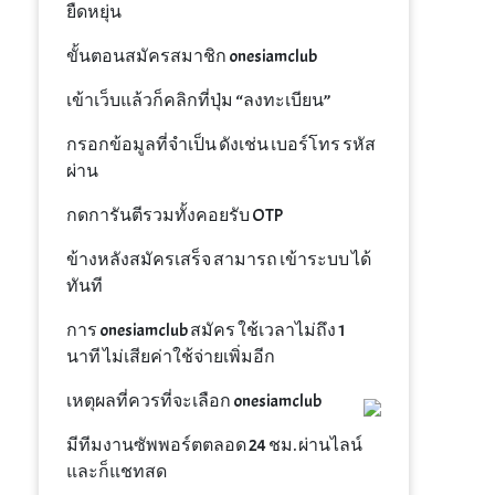
ยืดหยุ่น
ขั้นตอนสมัครสมาชิก onesiamclub
เข้าเว็บแล้วก็คลิกที่ปุ่ม “ลงทะเบียน”
กรอกข้อมูลที่จำเป็น ดังเช่น เบอร์โทร รหัส
ผ่าน
กดการันตีรวมทั้งคอยรับ OTP
ข้างหลังสมัครเสร็จ สามารถ เข้าระบบ ได้
ทันที
การ onesiamclub สมัคร ใช้เวลาไม่ถึง 1
นาที ไม่เสียค่าใช้จ่ายเพิ่มอีก
เหตุผลที่ควรที่จะเลือก onesiamclub
มีทีมงานซัพพอร์ตตลอด 24 ชม. ผ่านไลน์
และก็แชทสด