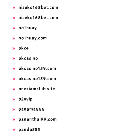
niseko168bet.com
niseko168bet.com
no1huay
no1huay.com
okc4
okcasino
okcasino159.com
okcasino159.com
onesiamclub.site
p2vvip
panama888
pananthai99.com
panda555