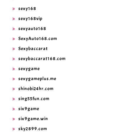
sexy168
sexy168vip
sexyauto168
SexyAuto168.com
Sexybaccarat
sexybaccarat168.com
sexygame
sexygameplus.me
shinobi24hr.com
sing55fun.com
six9game
six9game.win
sky2899.com