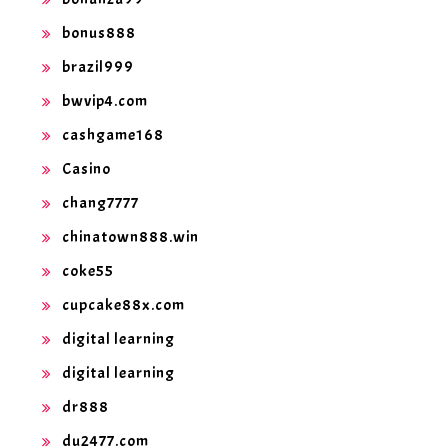
bonus888
brazil999
bwvip4.com
cashgame168
Casino
chang7777
chinatown888.win
coke55
cupcake88x.com
digital learning
digital learning
dr888
du2477.com