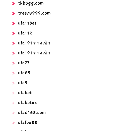
tkbpgg.com
tree78999.com
ufa11bet
ufa11k
ufa191 ทางเข้า
ufa191 ทางเข้า
ufa77
ufa89
ufa9
ufabet
ufabetxx
ufad168.com
ufafox88