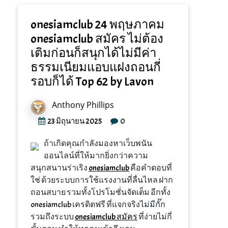
onesiamclub 24 พฤษภาคม
onesiamclub สมัคร ไม่ต้อง
เติมก่อนก็สนุกได้ไม่มีค่า
ธรรมเนียมแอบแฝงถอนกี่
รอบก็ได้ Top 62 by Lavon
Anthony Phillips
0
23 มิถุนายน 2025
ถ้าเกิดคุณกำลังมองหาเว็บพนัน
ออนไลน์ที่ให้มากยิ่งกว่าความ
สนุกสนานร่าเริง
onesiamclub
คือคำตอบที่
ใช่ ด้วยระบบการใช้แรงงานที่ลื่นไหล ฝาก
ถอนสบาย รวมทั้งโปรโมชั่นจัดเต็ม อีกทั้ง
onesiamclub เครดิตฟรี ที่แจกจริงไม่มีกั๊ก
รวมถึงระบบ
onesiamclub สมัคร
ที่ง่ายไม่กี่