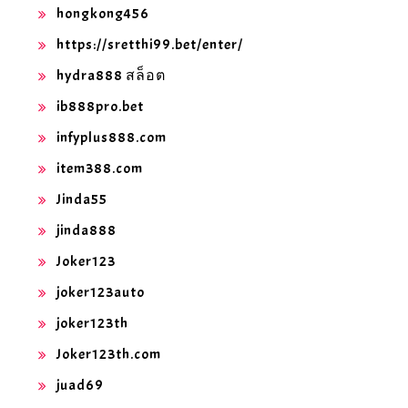
hongkong456
https://sretthi99.bet/enter/
hydra888 สล็อต
ib888pro.bet
infyplus888.com
item388.com
Jinda55
jinda888
Joker123
joker123auto
joker123th
Joker123th.com
juad69