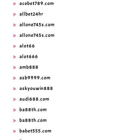
acebet789.com
allbet24hr
allone745s.com
allone745s.com
alot66
alot666
amb888
asb9999.com
askyouwin888
audi688.com
ba88th.com
ba88th.com
babet555.com