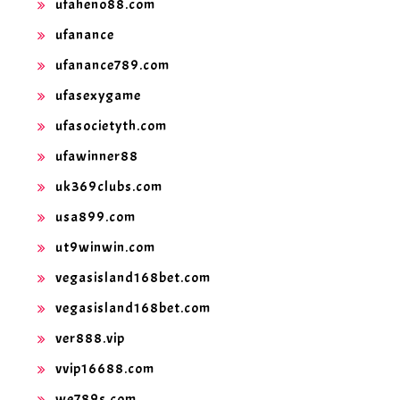
ufaheno88.com
ufanance
ufanance789.com
ufasexygame
ufasocietyth.com
ufawinner88
uk369clubs.com
usa899.com
ut9winwin.com
vegasisland168bet.com
vegasisland168bet.com
ver888.vip
vvip16688.com
we789s.com