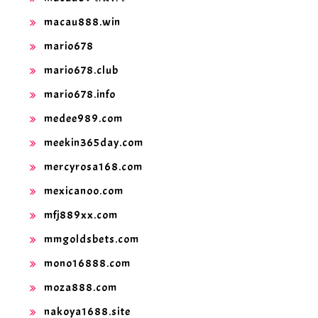
macau888.win
mario678
mario678.club
mario678.info
medee989.com
meekin365day.com
mercyrosa168.com
mexicanoo.com
mfj889xx.com
mmgoldsbets.com
mono16888.com
moza888.com
nakoya1688.site