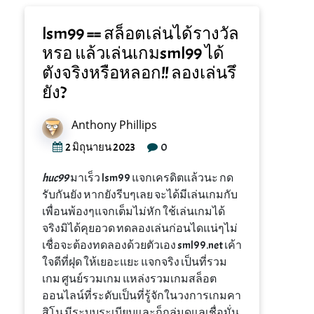
lsm99 ^^ สล็อตเล่นได้รางวัล
หรอ แล้วเล่นเกมsml99 ได้
ตังจริงหรือหลอก!! ลองเล่นรึ
ยัง?
Anthony Phillips
0
2 มิถุนายน 2023
huc99
มาเร็ว lsm99 แจกเครดิตแล้วนะ กด
รับกันยัง หากยังรีบๆเลย จะได้มีเล่นเกมกับ
เพื่อนพ้องๆแจกเต็มไม่หัก ใช้เล่นเกมได้
จริงมิได้คุยอวด ทดลองเล่นก่อนไดแน่ๆไม่
เชื่อจะต้องทดลองด้วยตัวเอง sml99.net เค้า
ใจดีที่ฝุด ให้เยอะแยะ แจกจริง เป็นที่รวม
เกม ศูนย์รวมเกม แหล่งรวมเกมสล็อต
ออนไลน์ที่ระดับเป็นที่รู้จักในวงการเกมคา
สิโน มีระบบระเบียบและก็กลุ่มดูแลเชื่อมั่น