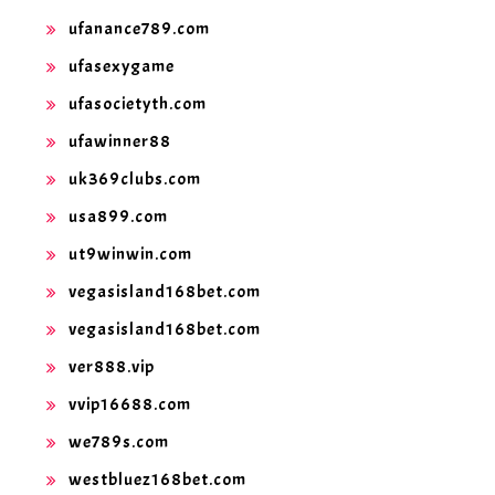
ufanance789.com
ufasexygame
ufasocietyth.com
ufawinner88
uk369clubs.com
usa899.com
ut9winwin.com
vegasisland168bet.com
vegasisland168bet.com
ver888.vip
vvip16688.com
we789s.com
westbluez168bet.com