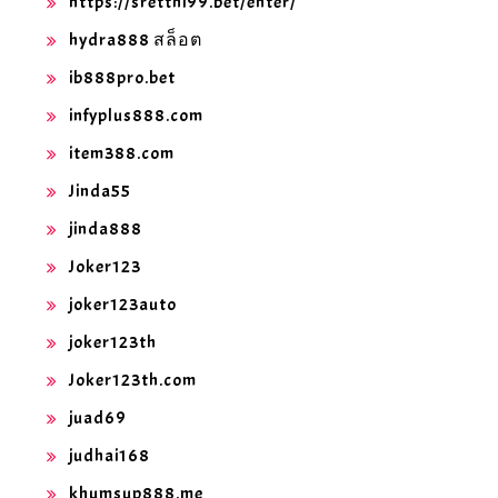
https://sretthi99.bet/enter/
hydra888 สล็อต
ib888pro.bet
infyplus888.com
item388.com
Jinda55
jinda888
Joker123
joker123auto
joker123th
Joker123th.com
juad69
judhai168
khumsup888.me