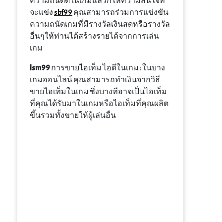
ความถนัดดีในเกมแล้วก็ให้ความสนใจที่
จะแข่ง
sbf99
คุณสามารถร่วมการแข่งขัน
ความถนัดเกมที่มีรางวัลเงินสดหรือรางวัล
อื่นๆให้ท่านได้สร้างรายได้จากการเล่น
เกม
lsm99
การขายไอเท็ม ไอดีในเกม : ในบาง
เกมออนไลน์ คุณสามารถทำเงินจากวิธี
ขายไอเท็มในเกม ซึ่งบางทีอาจเป็นไอเท็ม
ที่คุณได้รับมาในเกมหรือไอเท็มที่คุณผลิต
ขึ้นรวมทั้งขายให้ผู้เล่นอื่น