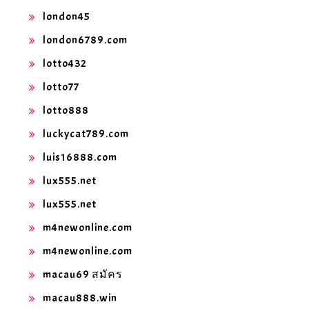
london45
london6789.com
lotto432
lotto77
lotto888
luckycat789.com
luis16888.com
lux555.net
lux555.net
m4newonline.com
m4newonline.com
macau69 สมัคร
macau888.win