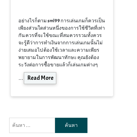
อย่างไรก็ตาม sml99 การเล่นเกมก็ควรเป็น
เพียงส่วนใดส่วนหนึ่งของการใช้ชีวิตที่เท่า
กัน ควรที่จะใช้ขณะที่สมควรรวมทั้งควร
จะรู้ดีว่าการทำเงินจากการเล่นเกมนั้นไม่
ง่ายเสมอไป ต้องใช้เวลาและความเพียร
พยายามในการพัฒนาทักษะ คุณยังต้อง
ระวังต่อการซื้อขายแล้วก็เล่นเกมต่างๆ
Read More
…
ค้นหา
สำหรับ: