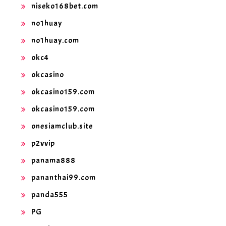
niseko168bet.com
no1huay
no1huay.com
okc4
okcasino
okcasino159.com
okcasino159.com
onesiamclub.site
p2vvip
panama888
pananthai99.com
panda555
PG