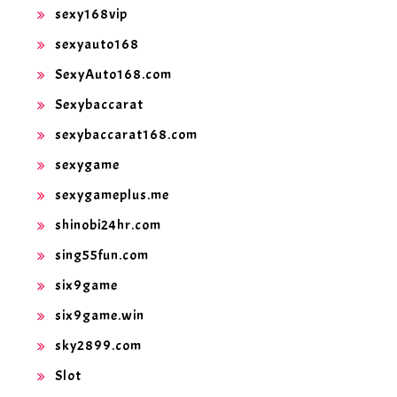
sexy168vip
sexyauto168
SexyAuto168.com
Sexybaccarat
sexybaccarat168.com
sexygame
sexygameplus.me
shinobi24hr.com
sing55fun.com
six9game
six9game.win
sky2899.com
Slot