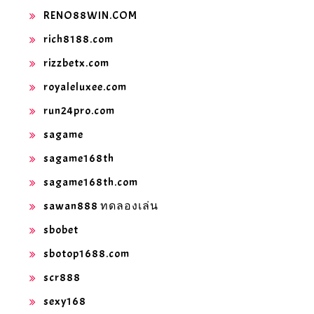
RENO88WIN.COM
rich8188.com
rizzbetx.com
royaleluxee.com
run24pro.com
sagame
sagame168th
sagame168th.com
sawan888 ทดลองเล่น
sbobet
sbotop1688.com
scr888
sexy168