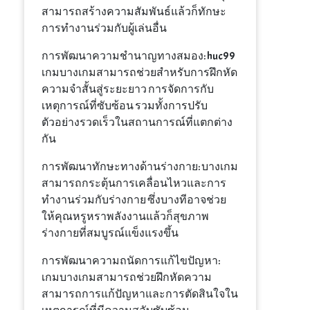
สามารถสร้างความสัมพันธ์แล้วก็ทักษะ
การทำงานร่วมกับผู้เล่นอื่น
การพัฒนาความชำนาญทางสมอง: huc99
เกมบางเกมสามารถช่วยสำหรับการฝึกหัด
ความจำสั้นสู่ระยะยาว การจัดการกับ
เหตุการณ์ที่ซับซ้อน รวมทั้งการปรับ
ตัวอย่างรวดเร็วในสถานการณ์ที่แตกต่าง
กัน
การพัฒนาทักษะทางด้านร่างกาย: บางเกม
สามารถกระตุ้นการเคลื่อนไหวและการ
ทำงานร่วมกับร่างกาย ซึ่งบางทีอาจช่วย
ให้คุณหรูหราพลังงานแล้วก็สุขภาพ
ร่างกายที่สมบูรณ์แข็งแรงขึ้น
การพัฒนาความถนัดการแก้ไขปัญหา:
เกมบางเกมสามารถช่วยฝึกหัดความ
สามารถการแก้ปัญหาและการตัดสินใจใน