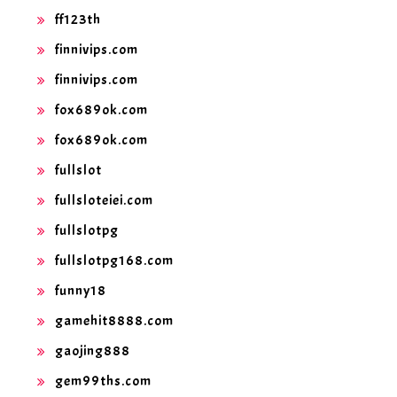
ff123th
finnivips.com
finnivips.com
fox689ok.com
fox689ok.com
fullslot
fullsloteiei.com
fullslotpg
fullslotpg168.com
funny18
gamehit8888.com
gaojing888
gem99ths.com