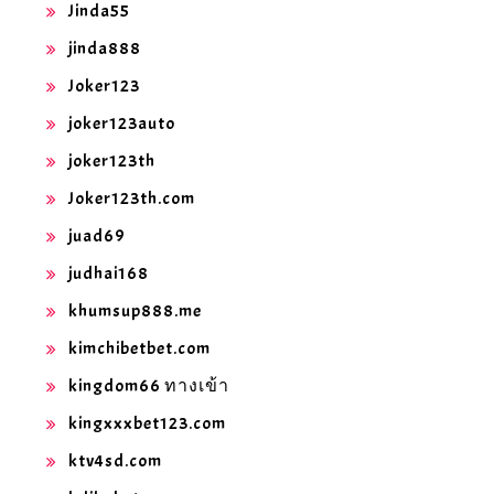
Jinda55
jinda888
Joker123
joker123auto
joker123th
Joker123th.com
juad69
judhai168
khumsup888.me
kimchibetbet.com
kingdom66 ทางเข้า
kingxxxbet123.com
ktv4sd.com