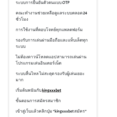
ระบบการยืนยันตัวตนแบบ OTP
คณะทำงานช่วยเหลือดูแลระบบตลอด 24
ชั่วโมง
การใช้งานที่ตอบโจทย์ทุกแพลตฟอร์ม
รองรับการเล่นผ่านมือถือและแท็บเล็ตทุก
ระบบ
ไม่ต้องดาวน์โหลดแอป สามารถเล่นผ่าน
โปรแกรมเล่นอินเตอร์เน็ต
ระบบลื่นไหล ไม่สะดุด รองรับผู้เล่นเยอะ
มาก
เริ่มต้นพนันกับ
kingxxxbet
ขั้นตอนการสมัครสมาชิก
เข้าสู่เว็บแล้วคลิกปุ่ม “kingxxxbet สมัคร”