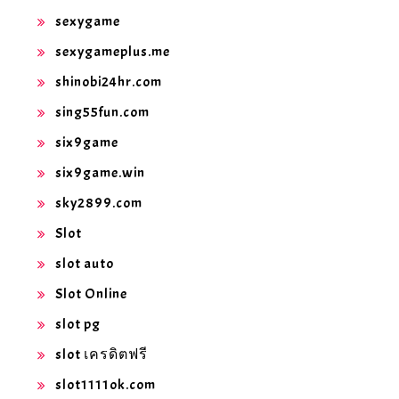
sexygame
sexygameplus.me
shinobi24hr.com
sing55fun.com
six9game
six9game.win
sky2899.com
Slot
slot auto
Slot Online
slot pg
slot เครดิตฟรี
slot1111ok.com