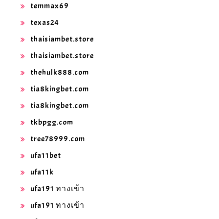
temmax69
texas24
thaisiambet.store
thaisiambet.store
thehulk888.com
tia8kingbet.com
tia8kingbet.com
tkbpgg.com
tree78999.com
ufa11bet
ufa11k
ufa191 ทางเข้า
ufa191 ทางเข้า