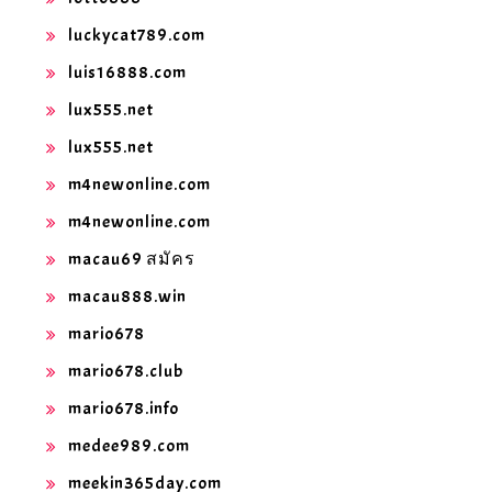
luckycat789.com
luis16888.com
lux555.net
lux555.net
m4newonline.com
m4newonline.com
macau69 สมัคร
macau888.win
mario678
mario678.club
mario678.info
medee989.com
meekin365day.com