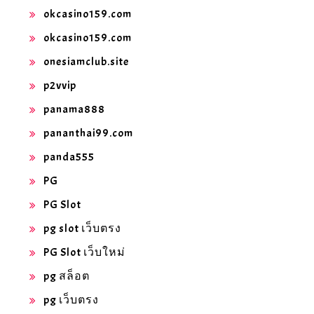
okcasino159.com
okcasino159.com
onesiamclub.site
p2vvip
panama888
pananthai99.com
panda555
PG
PG Slot
pg slot เว็บตรง
PG Slot เว็บใหม่
pg สล็อต
pg เว็บตรง