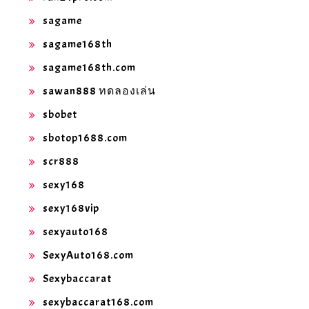
sagame
sagame168th
sagame168th.com
sawan888 ทดลองเล่น
sbobet
sbotop1688.com
scr888
sexy168
sexy168vip
sexyauto168
SexyAuto168.com
Sexybaccarat
sexybaccarat168.com