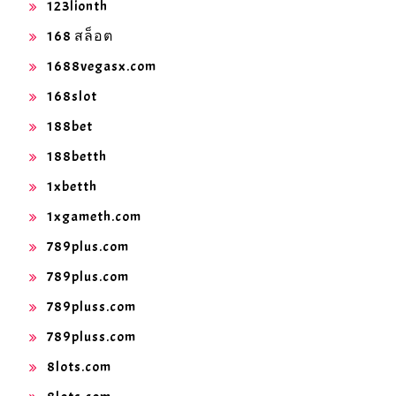
123lionth
168 สล็อต
1688vegasx.com
168slot
188bet
188betth
1xbetth
1xgameth.com
789plus.com
789plus.com
789pluss.com
789pluss.com
8lots.com