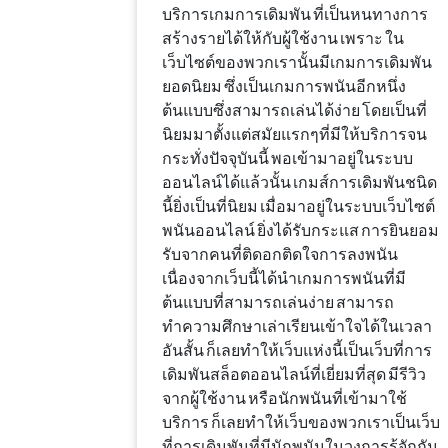
บริการเกมการเดิมพัน ที่เป็นหนทางการ
สร้างรายได้ให้กับผู้ใช้งาน เพราะ ใน
เว็บไซต์ของพวกเรานั้นมีเกมการเดิมพัน
ยอดนิยม ซึ่งเป็นเกมการพนันอีกหนึ่ง
ต้นแบบซึ่งสามารถเล่นได้ง่าย โดยเป็นที่
นิยมมาตั้งแต่สมัยแรกๆที่มีให้บริการจน
กระทั่งปัจจุบันนี้ พอเข้ามาอยู่ในระบบ
ออนไลน์ได้แล้วนั้น เกมส์การเดิมพันชนิด
นี้ยิ่งเป็นที่นิยม เมื่อมาอยู่ในระบบเว็บไซต์
พนันออนไลน์ ยิ่งได้รับกระแส การยินยอม
รับจากคนที่ติดอกติดใจการลงพนัน
เนื่องจากเว็บนี้ได้นำเกมการพนันที่มี
ต้นแบบที่สามารถเล่นง่าย สามารถ
ทำความศึกษาเล่าเรียนเข้าใจได้ในเวลา
อันสั้น ก็เลยทำให้เว็บแห่งนี้เป็นเว็บที่การ
เดิมพันสล็อตออนไลน์ที่เยี่ยมที่สุด มีรีวิว
จากผู้ใช้งาน หรือนักพนันที่เข้ามาใช้
บริการ ก็เลยทำให้เว็บของพวกเราเป็นเว็บ
ที่การเดิมพันที่มีนักพนันในวงการรู้จักกัน