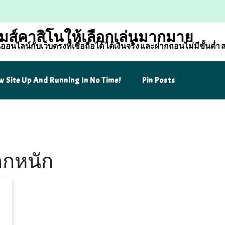
กมส์คาสิโนให้เลือกเล่นมากมาย
โนออนไลน์กับเว็บตรงที่เชื่อถือได้ ได้เงินจริง และฝากถอนไม่มีขั้น
w Site Up And Running In No Time!
Pin Posts
ตกหนัก