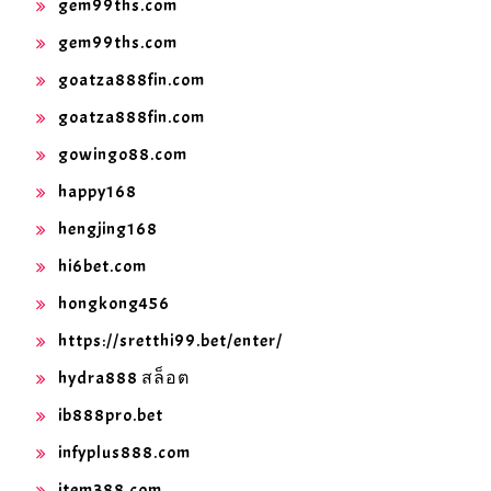
gem99ths.com
gem99ths.com
goatza888fin.com
goatza888fin.com
gowingo88.com
happy168
hengjing168
hi6bet.com
hongkong456
https://sretthi99.bet/enter/
hydra888 สล็อต
ib888pro.bet
infyplus888.com
item388.com