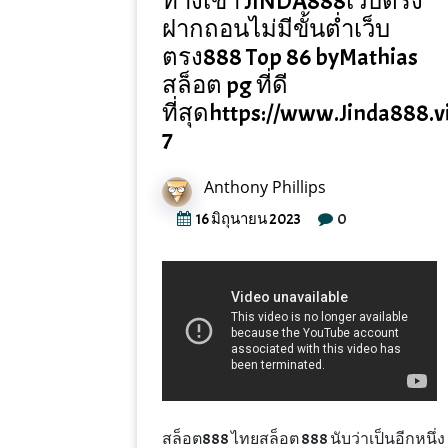
ทางเข้า JINDA888เว็บตรง
ฝากถอนไม่มีขั้นต่ำเว็บ
ตรง888 Top 86 byMathias
สล็อต pg ที่ดี
ที่สุดhttps://www.Jinda888.v
7
Anthony Phillips
0
16 มิถุนายน 2023
สล็อต888 ไทยสล็อต 888 นับว่าเป็นอีกหนึ่ง