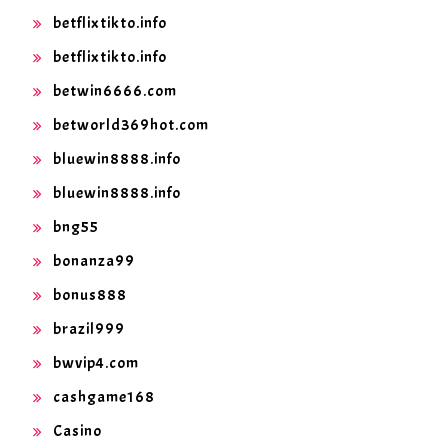
betflixtikto.info
betflixtikto.info
betwin6666.com
betworld369hot.com
bluewin8888.info
bluewin8888.info
bng55
bonanza99
bonus888
brazil999
bwvip4.com
cashgame168
Casino