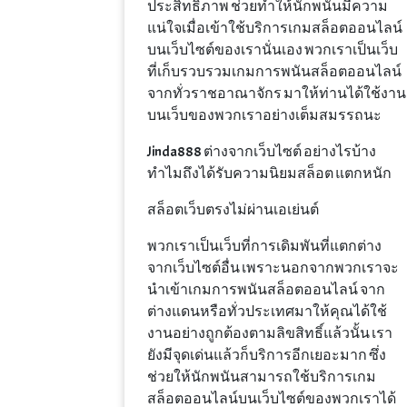
ประสิทธิภาพ ช่วยทำให้นักพนันมีความ
แน่ใจเมื่อเข้าใช้บริการเกมสล็อตออนไลน์
บนเว็บไซต์ของเรานั่นเอง พวกเราเป็นเว็บ
ที่เก็บรวบรวมเกมการพนันสล็อตออนไลน์
จากทั่วราชอาณาจักร มาให้ท่านได้ใช้งาน
บนเว็บของพวกเราอย่างเต็มสมรรถนะ
Jinda888 ต่างจากเว็บไซต์ อย่างไรบ้าง
ทำไมถึงได้รับความนิยมสล็อต แตกหนัก
สล็อตเว็บตรงไม่ผ่านเอเย่นต์
พวกเราเป็นเว็บที่การเดิมพันที่แตกต่าง
จากเว็บไซต์อื่น เพราะนอกจากพวกเราจะ
นำเข้าเกมการพนันสล็อตออนไลน์ จาก
ต่างแดนหรือทั่วประเทศมาให้คุณได้ใช้
งานอย่างถูกต้องตามลิขสิทธิ์แล้วนั้น เรา
ยังมีจุดเด่นแล้วก็บริการอีกเยอะมาก ซึ่ง
ช่วยให้นักพนันสามารถใช้บริการเกม
สล็อตออนไลน์บนเว็บไซต์ของพวกเราได้