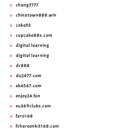
chang7777
chinatown888.win
coke55
cupcake88x.com
digital learning
digital learning
dr888
du2477.com
ek4567.com
enjoy24.fun
eu369clubs.com
faro168
fcharoenkit168.com