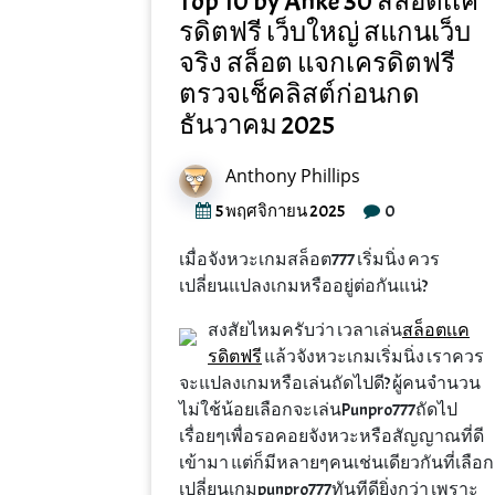
Top 10 by Anke 30 สล็อตเเค
รดิตฟรี เว็บใหญ่ สแกนเว็บ
จริง สล็อต แจกเครดิตฟรี
ตรวจเช็คลิสต์ก่อนกด
ธันวาคม 2025
Anthony Phillips
0
5 พฤศจิกายน 2025
เมื่อจังหวะเกมสล็อต777 เริ่มนิ่ง ควร
เปลี่ยนแปลงเกมหรืออยู่ต่อกันแน่?
สงสัยไหมครับว่า เวลาเล่น
สล็อตเเค
รดิตฟรี
แล้วจังหวะเกมเริ่มนิ่ง เราควร
จะแปลงเกมหรือเล่นถัดไปดี? ผู้คนจำนวน
ไม่ใช้น้อยเลือกจะเล่นPunpro777ถัดไป
เรื่อยๆเพื่อรอคอยจังหวะหรือสัญญาณที่ดี
เข้ามา แต่ก็มีหลายๆคนเช่นเดียวกันที่เลือก
เปลี่ยนเกมpunpro777ทันทีดียิ่งกว่า เพราะ