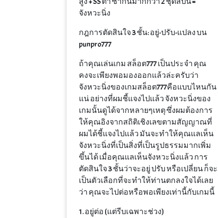
สูง + SS ต่ำ ซ้ำกันมากกว่า 2 ชุดสปิน =
จังหวะนิ่ง
กฎการตัดสินใจ 3 ชั้น: อยู่-ปรับ-แปลง บน
punpro777
ถ้าคุณเล่นเกม สล็อต777 เป็นประจำ คุณ
คงจะเพียงพอมองออกแล้วล่ะครับว่า
จังหวะนิ่งของเกมสล็อต777คือแบบไหนกัน
แน่ อย่างที่ผมชี้แจงไปแล้ว จังหวะนิ่งของ
เกมนั้นดูได้จากหลายๆเหตุ ซึ่งผมต้องการ
ให้คุณอิงจากสถิติเชิงเลขตามสัญญาณที่
ผมได้ชี้แจงไปแล้ว มันจะทำให้คุณแลเห็น
จังหวะนิ่งที่เป็นสิ่งที่เป็นรูปธรรมมากเพิ่ม
ขึ้นได้ เมื่อคุณแลเห็นจังหวะนิ่งแล้ว การ
ตัดสินใจ 3 ชั้นว่าจะอยู่ ปรับ หรือเปลี่ยน ก็จะ
เป็นตัวเลือกที่จะทำให้ท่านตกลงใจได้เลย
ว่า คุณจะไปต่อหรือพอเพียงเท่านี้กับเกมนี้
1. อยู่ต่อ (แต่รีบเฉพาะช่วง)