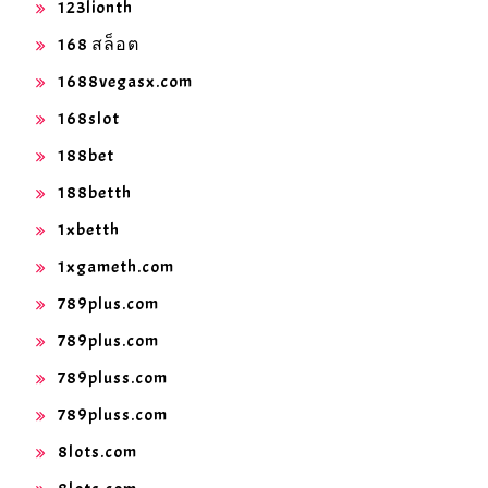
123lionth
168 สล็อต
1688vegasx.com
168slot
188bet
188betth
1xbetth
1xgameth.com
789plus.com
789plus.com
789pluss.com
789pluss.com
8lots.com