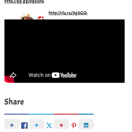
http://gg.gg/pgslotx
http://rlu.ru/3g3GQ-
Share