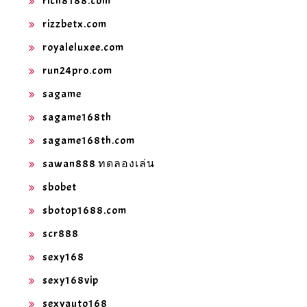
rich8188.com
rizzbetx.com
royaleluxee.com
run24pro.com
sagame
sagame168th
sagame168th.com
sawan888 ทดลองเล่น
sbobet
sbotop1688.com
scr888
sexy168
sexy168vip
sexyauto168