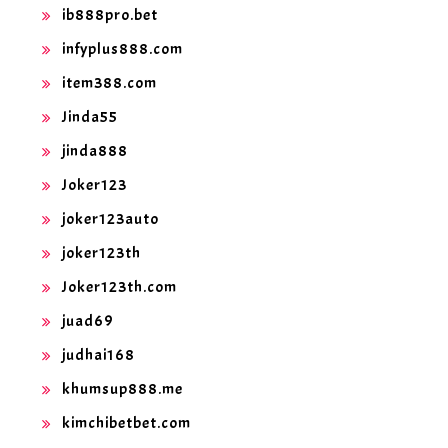
ib888pro.bet
infyplus888.com
item388.com
Jinda55
jinda888
Joker123
joker123auto
joker123th
Joker123th.com
juad69
judhai168
khumsup888.me
kimchibetbet.com