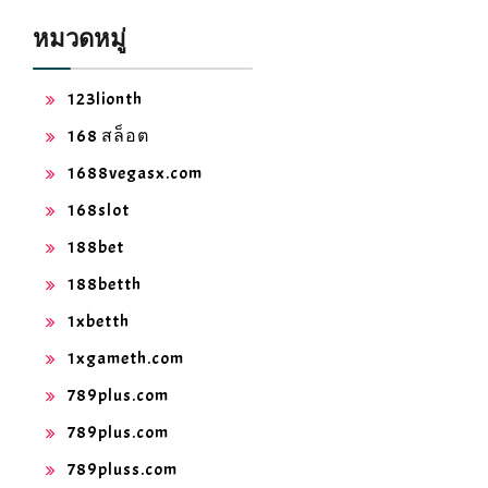
หมวดหมู่
123lionth
168 สล็อต
1688vegasx.com
168slot
188bet
188betth
1xbetth
1xgameth.com
789plus.com
789plus.com
789pluss.com