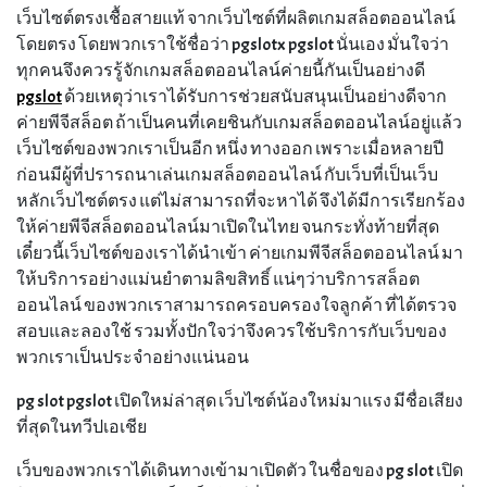
เว็บไซต์ตรงเชื้อสายแท้ จากเว็บไซต์ที่ผลิตเกมสล็อตออนไลน์
โดยตรง โดยพวกเราใช้ชื่อว่า pgslotx pgslot นั่นเอง มั่นใจว่า
ทุกคนจึงควรรู้จักเกมสล็อตออนไลน์ค่ายนี้กันเป็นอย่างดี
pgslot
ด้วยเหตุว่าเราได้รับการช่วยสนับสนุนเป็นอย่างดีจาก
ค่ายพีจีสล็อต ถ้าเป็นคนที่เคยชินกับเกมสล็อตออนไลน์อยู่แล้ว
เว็บไซต์ของพวกเราเป็นอีก หนึ่ง ทางออก เพราะเมื่อหลายปี
ก่อนมีผู้ที่ปรารถนาเล่นเกมสล็อตออนไลน์ กับเว็บที่เป็นเว็บ
หลักเว็บไซต์ตรง แต่ไม่สามารถที่จะหาได้ จึงได้มีการเรียกร้อง
ให้ค่ายพีจีสล็อตออนไลน์มาเปิดในไทย จนกระทั่งท้ายที่สุด
เดี๋ยวนี้เว็บไซต์ของเราได้นำเข้า ค่ายเกมพีจีสล็อตออนไลน์ มา
ให้บริการอย่างแม่นยำตามลิขสิทธิ์ แน่ๆว่าบริการสล็อต
ออนไลน์ ของพวกเราสามารถครอบครองใจลูกค้า ที่ได้ตรวจ
สอบและลองใช้ รวมทั้งปักใจว่าจึงควรใช้บริการกับเว็บของ
พวกเราเป็นประจำอย่างแน่นอน
pg slot pgslot เปิดใหม่ล่าสุด เว็บไซต์น้องใหม่มาแรง มีชื่อเสียง
ที่สุดในทวีปเอเชีย
เว็บของพวกเราได้เดินทางเข้ามาเปิดตัว ในชื่อของ pg slot เปิด