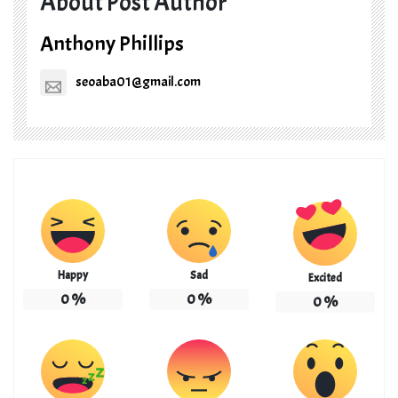
About Post Author
Anthony Phillips
seoaba01@gmail.com
Happy
Sad
Excited
0
%
0
%
0
%