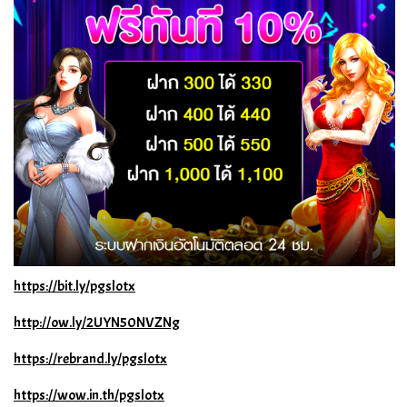
https://bit.ly/pgslotx
http://ow.ly/2UYN50NVZNg
https://rebrand.ly/pgslotx
https://wow.in.th/pgslotx