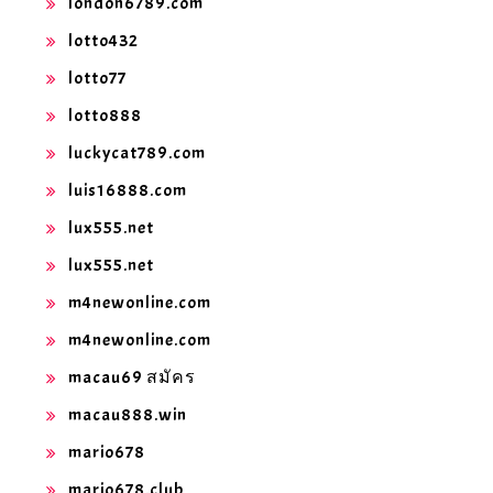
london6789.com
lotto432
lotto77
lotto888
luckycat789.com
luis16888.com
lux555.net
lux555.net
m4newonline.com
m4newonline.com
macau69 สมัคร
macau888.win
mario678
mario678.club