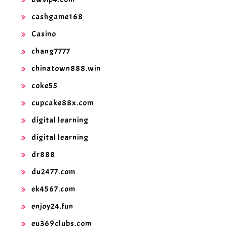
cashgame168
Casino
chang7777
chinatown888.win
coke55
cupcake88x.com
digital learning
digital learning
dr888
du2477.com
ek4567.com
enjoy24.fun
eu369clubs.com