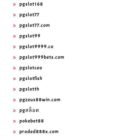
pgslot168
pgslot77
pgslot77.com
pgslot99
pgslot9999.co
pgslot999bets.com
pgslotceo
pgslotfish
pgslotth
pgzeus88win.com
pgสล็อต
pokebet88
proded888x.com