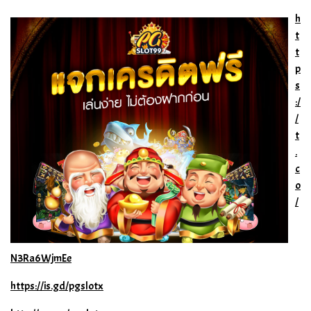
h
t
t
p
s
:/
/
t
.
c
o
/
N3Ra6WjmEe
https://is.gd/pgslotx