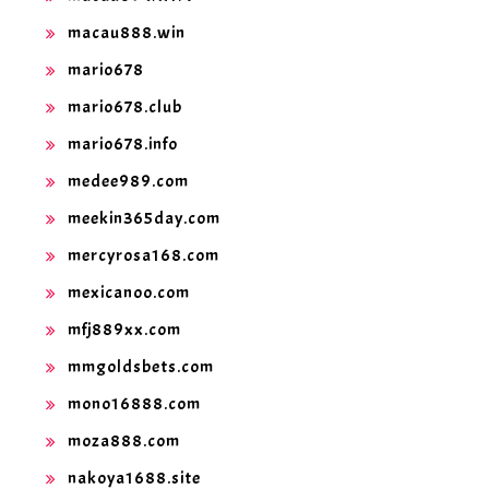
macau888.win
mario678
mario678.club
mario678.info
medee989.com
meekin365day.com
mercyrosa168.com
mexicanoo.com
mfj889xx.com
mmgoldsbets.com
mono16888.com
moza888.com
nakoya1688.site