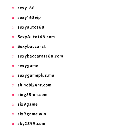
sexy168
sexy168vip
sexyauto168
SexyAuto168.com
Sexybaccarat
sexybaccarat168.com
sexygame
sexygameplus.me
shinobi24hr.com
sing55fun.com
six9game
six9game.win
sky2899.com