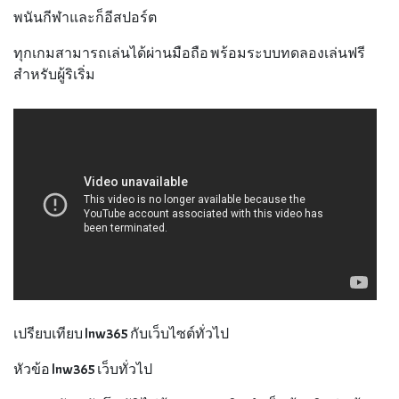
พนันกีฬาและก็อีสปอร์ต
ทุกเกมสามารถเล่นได้ผ่านมือถือ พร้อมระบบทดลองเล่นฟรี
สำหรับผู้ริเริ่ม
เปรียบเทียบ lnw365 กับเว็บไซต์ทั่วไป
หัวข้อ lnw365 เว็บทั่วไป