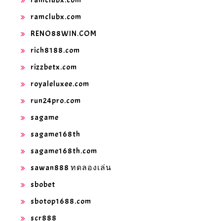
ramclubx.com
RENO88WIN.COM
rich8188.com
rizzbetx.com
royaleluxee.com
run24pro.com
sagame
sagame168th
sagame168th.com
sawan888 ทดลองเล่น
sbobet
sbotop1688.com
scr888