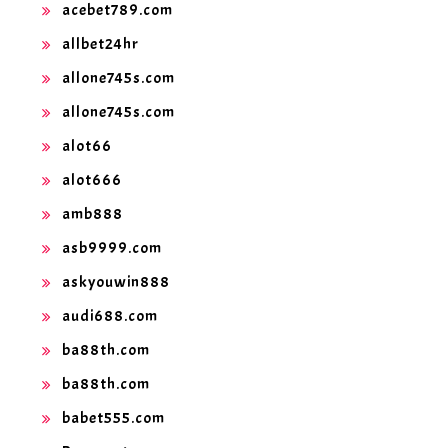
acebet789.com
allbet24hr
allone745s.com
allone745s.com
alot66
alot666
amb888
asb9999.com
askyouwin888
audi688.com
ba88th.com
ba88th.com
babet555.com