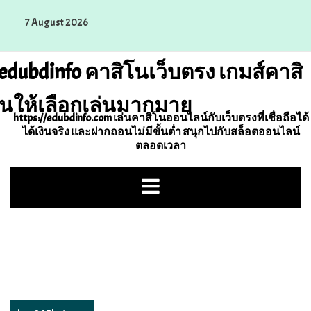
Skip
7 August 2026
to
content
edubdinfo คาสิโนเว็บตรง เกมส์คาสิ
นให้เลือกเล่นมากมาย
https://edubdinfo.com เล่นคาสิโนออนไลน์กับเว็บตรงที่เชื่อถือได้
ได้เงินจริง และฝากถอนไม่มีขั้นต่ำ สนุกไปกับสล็อตออนไลน์
ตลอดเวลา