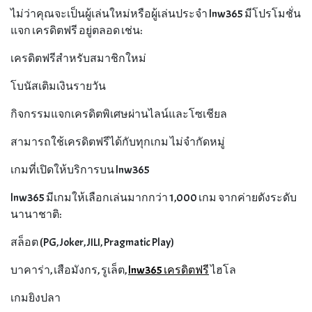
ไม่ว่าคุณจะเป็นผู้เล่นใหม่หรือผู้เล่นประจำ lnw365 มีโปรโมชั่น
แจก เครดิตฟรี อยู่ตลอด เช่น:
เครดิตฟรีสำหรับสมาชิกใหม่
โบนัสเติมเงินรายวัน
กิจกรรมแจกเครดิตพิเศษผ่านไลน์และโซเชียล
สามารถใช้เครดิตฟรีได้กับทุกเกม ไม่จำกัดหมู่
เกมที่เปิดให้บริการบน lnw365
lnw365 มีเกมให้เลือกเล่นมากกว่า 1,000 เกม จากค่ายดังระดับ
นานาชาติ:
สล็อต (PG, Joker, JILI, Pragmatic Play)
บาคาร่า, เสือมังกร, รูเล็ต,
lnw365 เครดิตฟรี
ไฮโล
เกมยิงปลา