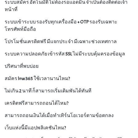
ระบบสมัคร อัตโนมัติ ไม่ต้องรอแอดมิน จำเป็นต้องติดต่อเจ้า
หน้าที่
ระบบเข้าระบบ รองรับทุกเครื่องมือ + OTP รองรับเฉพาะ
โทรศัพท์มือถือ
โปรโมชั่นเครดิตฟรี มีแจกประจำ มีเฉพาะช่วงเทศกาล
ระบบความปลอดภัย เข้ารหัส SSL ไม่มีระบบคุ้มครองข้อมูล
ปริศนาที่พบบ่อย
สมัคร lnw365 ใช้เวลานานไหม?
ไม่เกิน 2 นาที ก็สามารถเริ่มเดิมพันได้ทันที
เครดิตฟรีสามารถถอนได้ไหม?
สามารถถอนเงินได้เมื่อทำเทิร์นโอเวอร์ตามข้อตกลง
เว็บแห่งนี้มีแอปพลิเคชันไหม?