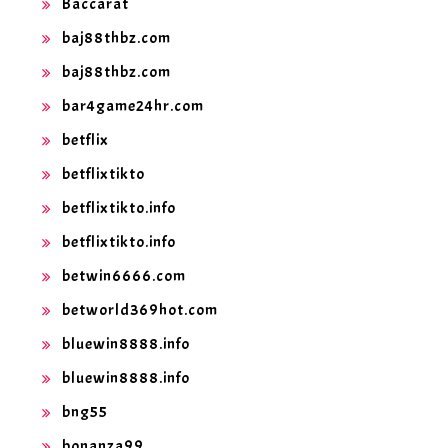
Baccarat
baj88thbz.com
baj88thbz.com
bar4game24hr.com
betflix
betflixtikto
betflixtikto.info
betflixtikto.info
betwin6666.com
betworld369hot.com
bluewin8888.info
bluewin8888.info
bng55
bonanza99