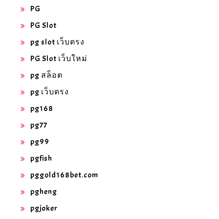
PG
PG Slot
pg slot เว็บตรง
PG Slot เว็บใหม่
pg สล็อต
pg เว็บตรง
pg168
pg77
pg99
pgfish
pggold168bet.com
pgheng
pgjoker