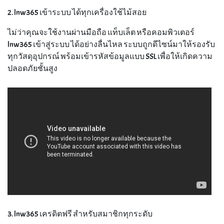
2. lnw365 เข้าระบบ ได้ทุกเครื่องใช้ไม้สอย
ไม่ว่าคุณจะใช้งานผ่านมือถือ แท็บเล็ต หรือคอมพิวเตอร์
lnw365 เข้าสู่ระบบ ได้อย่างลื่นไหล ระบบถูกดีไซน์มาให้รองรับ
ทุกวัสดุอุปกรณ์ พร้อมเข้ารหัสข้อมูลแบบ SSL เพื่อให้เกิดความ
ปลอดภัยชั้นสูง
3. lnw365 เครดิตฟรี สำหรับสมาชิกทุกระดับ