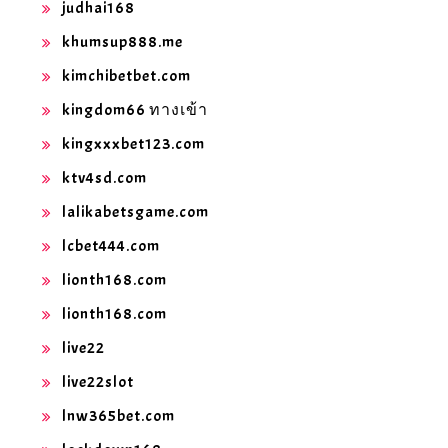
judhai168
khumsup888.me
kimchibetbet.com
kingdom66 ทางเข้า
kingxxxbet123.com
ktv4sd.com
lalikabetsgame.com
lcbet444.com
lionth168.com
lionth168.com
live22
live22slot
lnw365bet.com