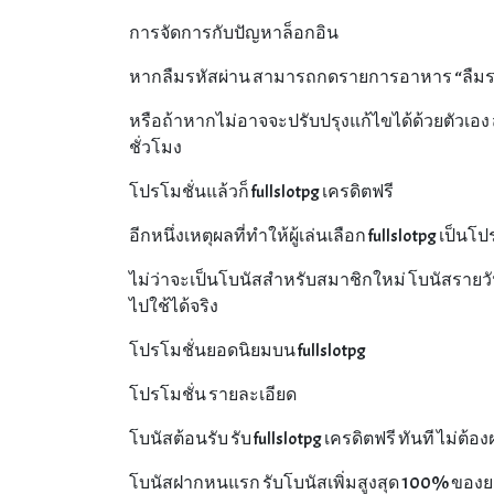
การจัดการกับปัญหาล็อกอิน
หากลืมรหัสผ่าน สามารถกดรายการอาหาร “ลืมรหัสผ
หรือถ้าหากไม่อาจจะปรับปรุงแก้ไขได้ด้วยตัวเอง
ชั่วโมง
โปรโมชั่นแล้วก็ fullslotpg เครดิตฟรี
อีกหนึ่งเหตุผลที่ทำให้ผู้เล่นเลือก fullslotpg เป็นโ
ไม่ว่าจะเป็นโบนัสสำหรับสมาชิกใหม่ โบนัสรายวัน ห
ไปใช้ได้จริง
โปรโมชั่นยอดนิยมบน fullslotpg
โปรโมชั่น รายละเอียด
โบนัสต้อนรับ รับ fullslotpg เครดิตฟรี ทันที ไม่ต้
โบนัสฝากหนแรก รับโบนัสเพิ่มสูงสุด 100% ของ