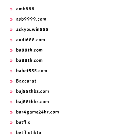
amb888
asb9999.com
askyouwin888
audi688.com
ba88th.com
ba88th.com
babet555.com
Baccarat
baj88thbz.com
baj88thbz.com
bar4game24hr.com
betflix
betflixtikto