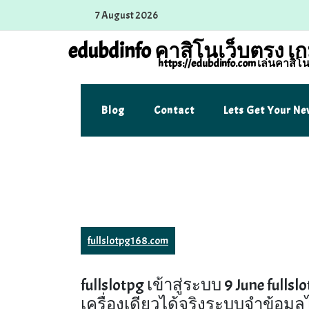
Skip
7 August 2026
to
content
edubdinfo คาสิโนเว็บตรง เ
https://edubdinfo.com เล่นคาสิ
Blog
Contact
Lets Get Your Ne
fullslotpg168.com
fullslotpg เข้าสู่ระบบ 9 June ful
เครื่องเดียวได้จริงระบบจำข้อมูล