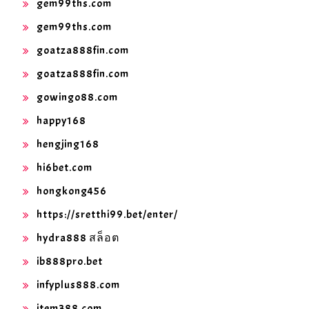
gem99ths.com
gem99ths.com
goatza888fin.com
goatza888fin.com
gowingo88.com
happy168
hengjing168
hi6bet.com
hongkong456
https://sretthi99.bet/enter/
hydra888 สล็อต
ib888pro.bet
infyplus888.com
item388.com