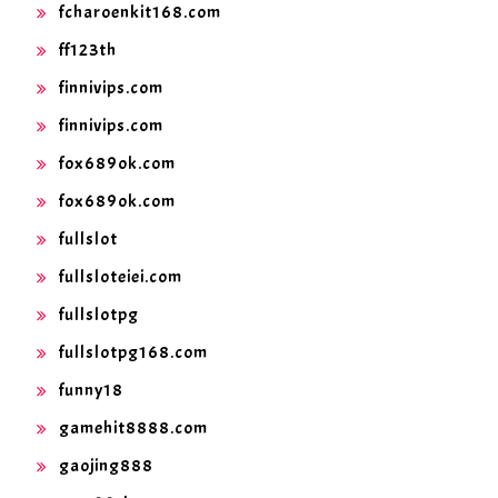
fcharoenkit168.com
ff123th
finnivips.com
finnivips.com
fox689ok.com
fox689ok.com
fullslot
fullsloteiei.com
fullslotpg
fullslotpg168.com
funny18
gamehit8888.com
gaojing888