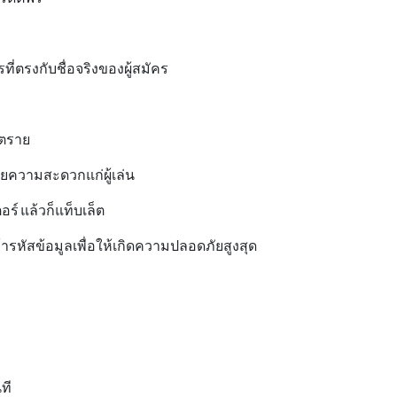
ี่ตรงกับชื่อจริงของผู้สมัคร
นตราย
นวยความสะดวกแก่ผู้เล่น
ร์ แล้วก็แท็บเล็ต
้ารหัสข้อมูลเพื่อให้เกิดความปลอดภัยสูงสุด
ที