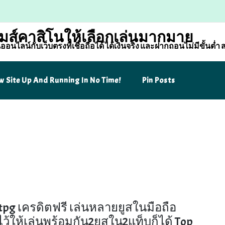
กมส์คาสิโนให้เลือกเล่นมากมาย
โนออนไลน์กับเว็บตรงที่เชื่อถือได้ ได้เงินจริง และฝากถอนไม่มีขั้น
w Site Up And Running In No Time!
Pin Posts
lslotpg เครดิตฟรี เล่นหลายยูสในมือถือ
ไว้ให้เล่นพร้อมกัน2ยูสใน2แท็บก็ได้ Top