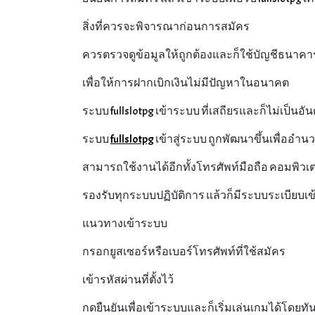
สิ่งที่ควรจะพิจารณาก่อนการสมัคร
ควรตรวจดูข้อมูลให้ถูกต้องและก็ใช้บัญชีธนาคารท
เพื่อให้การฝากเบิกเงินไม่มีปัญหาในอนาคต
ระบบ fullslotpg เข้าระบบ ที่เสถียรและก็ไม่เป็นอั
ระบบ
fullslotpg
เข้าสู่ระบบ ถูกพัฒนาขึ้นเพื่ออำ
สามารถใช้งานได้อีกทั้งโทรศัพท์มือถือ คอมพิวเตอ
รองรับทุกระบบปฏิบัติการ แล้วก็มีระบบระเบียบเข
แนวทางเข้าระบบ
กรอกยูสเซอร์หรือเบอร์โทรศัพท์ที่ใช้สมัคร
เข้ารหัสผ่านที่ตั้งไว้
กดยืนยันเพื่อเข้าระบบและก็เริ่มเล่นเกมได้โดยทัน