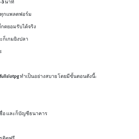
-3 นาที
รับทุกแพลตฟอร์ม
ี่กดยอมรับได้จริง
ละก็เกมยิงปลา
ร
ullslotpg ทำเป็นอย่างสบาย โดยมีขั้นตอนดังนี้:
 ชื่อ และก็บัญชีธนาคาร
ครดิตฟรี