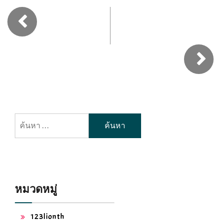
ค้นหา
สำหรับ:
หมวดหมู่
123lionth