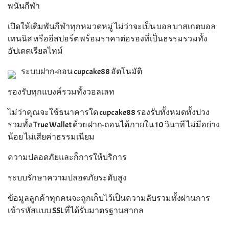
พนันกีฬา
เปิดให้เดิมพันกีฬาทุกหมวดหมู่ ไม่ว่าจะเป็น บอล บาสเกตบอล
เทนนิส หรืออีสปอร์ต พร้อมราคาต่อรองที่เป็นธรรมรวมทั้ง
อัปเดตเรียลไทม์
ระบบฝาก-ถอน cupcake88 อัตโนมัติ
รองรับทุกแบงค์รวมทั้งวอลเลท
ไม่ว่าคุณจะใช้ธนาคารใด cupcake88 รองรับทั้งหมดทั้งปวง
รวมทั้ง True Wallet ด้วย ฝาก-ถอนได้ภายใน 10 วินาที ไม่มีอย่าง
น้อย ไม่เสียค่าธรรมเนียม
ความปลอดภัยและก็การให้บริการ
ระบบรักษาความปลอดภัยระดับสูง
ข้อมูลลูกค้าทุกคนจะถูกเก็บไว้เป็นความลับรวมทั้งผ่านการ
เข้ารหัสแบบ SSL ที่ได้รับมาตรฐานสากล