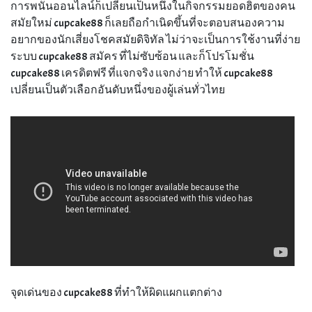
การพนันออนไลน์ก็เปลี่ยนเป็นหนึ่งในกิจกรรมยอดฮิตของคน
สมัยใหม่ cupcake88 ก็เลยถือกำเนิดขึ้นที่จะตอบสนองความ
อยากของนักเสี่ยงโชคสมัยดิจิทัล ไม่ว่าจะเป็นการใช้งานที่ง่าย
ระบบ cupcake88 สมัคร ที่ไม่ซับซ้อน และก็โปรโมชั่น
cupcake88 เครดิตฟรี ที่แจกจริง แจกง่าย ทำให้ cupcake88
เปลี่ยนเป็นตัวเลือกอันดับหนึ่งของผู้เล่นทั่วไทย
จุดเด่นของ cupcake88 ที่ทำให้ผิดแผกแตกต่าง