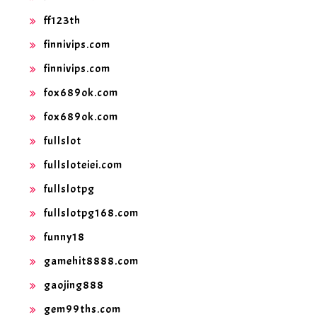
ff123th
finnivips.com
finnivips.com
fox689ok.com
fox689ok.com
fullslot
fullsloteiei.com
fullslotpg
fullslotpg168.com
funny18
gamehit8888.com
gaojing888
gem99ths.com