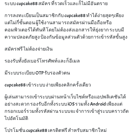
ระบบ cupcake88 สมัคร ที่รวดเร็วและก็ไม่มีอันตราย
การลงทะเบียนเป็นสมาชิกกับ cupcake88 ทำได้ง่ายสุดๆเพียง
แต่ไม่กี่ขั้นตอน ผู้ใช้งานสามารถสมัครผ่านมือถือหรือ
คอมพิวเตอร์ได้ทันที โดยไม่ต้องส่งเอกสารให้ยุ่งยาก ระบบมี
ความปลอดภัยสูง ป้องกันข้อมูลส่วนตัวด้วยการเข้ารหัสขั้นสูง
สมัครฟรี ไม่ต้องจ่ายเงิน
รองรับทั้งยังเบอร์โทรศัพท์และก็อีเมล
มีระบบระเบียบ OTP รับรองตัวตน
cupcake88 เข้าระบบ ง่ายเพียงคลิกครั้งเดียว
ผู้เล่นสามารถเข้าระบบผ่านหน้าเว็บไซต์หรือแอปพลิเคชันได้
อย่างสะดวก รองรับอีกทั้งระบบ iOS รวมทั้ง Android เพียงแต่
กรอกเบอร์รวมทั้งรหัสผ่าน ระบบจะจำการเข้าสู่ระบบคราวถัด
ไปอัตโนมัติ
โปรโมชั่น cupcake88 เครดิตฟรี สำหรับสมาชิกใหม่