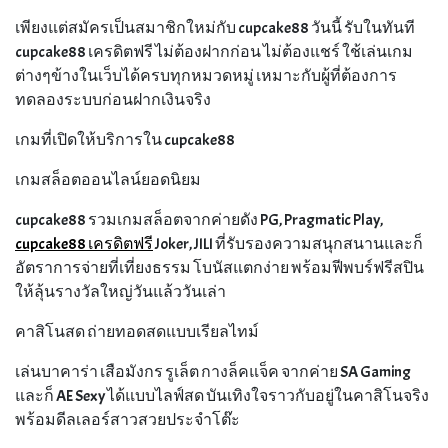
เพียงแต่สมัครเป็นสมาชิกใหม่กับ cupcake88 วันนี้ รับในทันที
cupcake88 เครดิตฟรี ไม่ต้องฝากก่อน ไม่ต้องแชร์ ใช้เล่นเกม
ต่างๆข้างในเว็บได้ครบทุกหมวดหมู่ เหมาะกับผู้ที่ต้องการ
ทดลองระบบก่อนฝากเงินจริง
เกมที่เปิดให้บริการใน cupcake88
เกมสล็อตออนไลน์ยอดนิยม
cupcake88 รวมเกมสล็อตจากค่ายดัง PG, Pragmatic Play,
cupcake88 เครดิตฟรี
Joker, JILI ที่รับรองความสนุกสนานและก็
อัตราการจ่ายที่เที่ยงธรรม โบนัสแตกง่าย พร้อมฟีพบร์ฟรีสปิน
ให้ลุ้นรางวัลใหญ่วันแล้ววันเล่า
คาสิโนสด ถ่ายทอดสดแบบเรียลไทม์
เล่นบาคาร่า เสือมังกร รูเล็ต กางล็คแจ็ค จากค่าย SA Gaming
และก็ AE Sexy ได้แบบไลฟ์สด บันเทิงใจราวกับอยู่ในคาสิโนจริง
พร้อมดีลเลอร์สาวสวยประจำโต๊ะ