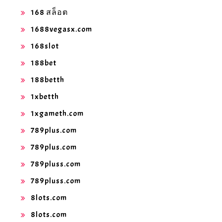
168 สล็อต
1688vegasx.com
168slot
188bet
188betth
1xbetth
1xgameth.com
789plus.com
789plus.com
789pluss.com
789pluss.com
8lots.com
8lots.com