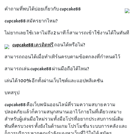
คำถามที่พบได้บ่อยเกี่ยวกับ cupcake88
cupcake88 สมัครยากไหม?
ไม่ยากเลย ใช้เวลาไม่ถึง 2 นาที ก็สามารถเข้าใช้งานได้ในทันที
cupcake88 เครดิตฟรี
ถอนได้หรือไม่?
สามารถถอนได้เมื่อทำเทิร์นครบตามข้อตกลงที่กำหนดไว้
สามารถเล่น cupcake88 ผ่านมือถือได้ไหม?
เล่นได้ 100% อีกทั้งผ่านเว็บไซต์และแอปพลิเคชัน
บทสรุป
cupcake88 คือเว็บพนันออนไลน์ที่รวมความสบาย ความ
ปลอดภัย แล้วก็ความสนุกสนานเอาไว้ภายในที่เดียว เหมาะ
สำหรับผู้เล่นมือใหม่รวมทั้งมือโปรที่อยากประสบการณ์เดิม
พันที่ครบวงจร ทั้งยังในด้านเกม โปรโมชั่น ระบบการคลัง และ
ก็การบริการ หากคุณกำลังมองหาเว็บที่ไว้ใจได้ สมัคร