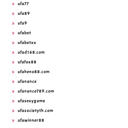
ufa77
ufa89
ufa9
ufabet
ufabetxx
ufad168.com
ufafox88
ufaheno88.com
ufanance
ufanance789.com
ufasexygame
ufasocietyth.com
ufawinner88