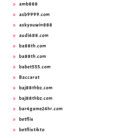
amb888
asb9999.com
askyouwin888
audi688.com
ba88th.com
ba88th.com
babet555.com
Baccarat
baj88thbz.com
baj88thbz.com
bar4game24hr.com
betflix
betflixtikto