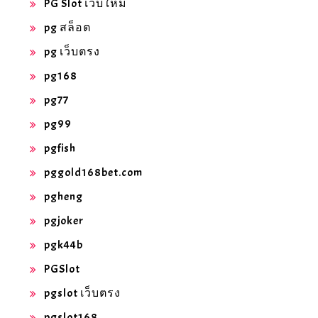
PG Slot เว็บใหม่
pg สล็อต
pg เว็บตรง
pg168
pg77
pg99
pgfish
pggold168bet.com
pgheng
pgjoker
pgk44b
PGSlot
pgslot เว็บตรง
pgslot168