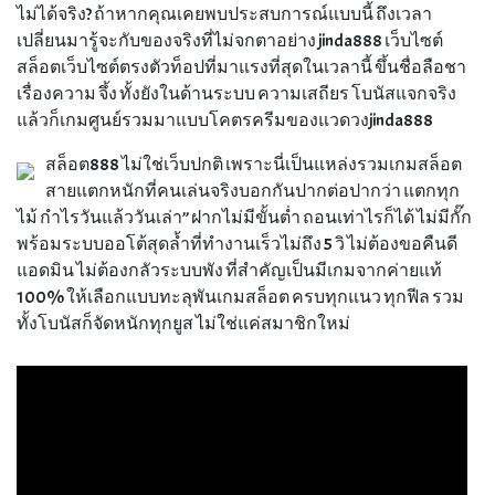
ไม่ได้จริง? ถ้าหากคุณเคยพบประสบการณ์แบบนี้ ถึงเวลา
เปลี่ยนมารู้จะกับของจริงที่ไม่จกตาอย่าง jinda888 เว็บไซต์
สล็อตเว็บไซต์ตรงตัวท็อปที่มาแรงที่สุดในเวลานี้ ขึ้นชื่อลือชา
เรื่องความ จึ้ง ทั้งยังในด้านระบบ ความเสถียร โบนัสแจกจริง
แล้วก็เกมศูนย์รวมมาแบบโคตรครีมของแวดวงjinda888
สล็อต888 ไม่ใช่เว็บปกติ เพราะนี่เป็นแหล่งรวมเกมสล็อต
สายแตกหนักที่คนเล่นจริงบอกกันปากต่อปากว่า แตกทุก
ไม้ กำไรวันแล้ววันเล่า” ฝากไม่มีขั้นต่ำ ถอนเท่าไรก็ได้ ไม่มีกั๊ก
พร้อมระบบออโต้สุดล้ำที่ทำงานเร็วไม่ถึง 5 วิ ไม่ต้องขอคืนดี
แอดมิน ไม่ต้องกลัวระบบพัง ที่สำคัญเป็นมีเกมจากค่ายแท้
100% ให้เลือกแบบทะลุพันเกมสล็อต ครบทุกแนว ทุกฟีล รวม
ทั้งโบนัสก็จัดหนักทุกยูส ไม่ใช่แค่สมาชิกใหม่