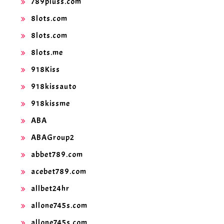
789pluss.com
8lots.com
8lots.com
8lots.me
918Kiss
918kissauto
918kissme
ABA
ABAGroup2
abbet789.com
acebet789.com
allbet24hr
allone745s.com
allone745s.com