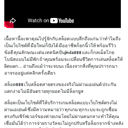
เนื้อหานี้จะพาคุณไปรู้จักกับ สล็อต แบบลึกถึงแก่น ว่าทำไมถึง
เป็นเว็บไซต์ที่ มือใหม่ก็ปังได้ มืออาชีพก็ยกนิ้วให้ พร้อมรีวิว
ข้อดี คุณลักษณะเด่น เทคนิคปั่นjinda888 และก็กลเม็ดโกย
โบนัสแบบไม่มีพัก ถ้าคุณพร้อมจะเปลี่ยนชีวิตการเล่นสล็อตให้
ผิดแผก… อ่านถึงแม้ว่าจะจบนะ เนื่องจากสิ่งที่คุณปรารถนา
อาจรออยู่แค่คลิกครั้งเดียว
สล็อต888 เว็บสล็อตสายตรงของจริงไม่ผ่านเอเย่นต์ ประกัน
แตกง่าย ไม่มีอันตรายทุกยอด ไม่มีล็อกยูส
สล็อต เป็นเว็บไซต์ที่ให้บริการเกมสล็อตแบบ เว็บไซต์ตรงไม่
ผ่านเอเย่นต์ ซึ่งมีความหมายว่า ทุกเกม ทุกระบบ จะถูกเชื่อม
ตรงกับเซิร์ฟเวอร์ของค่ายเกมโดยไม่ผ่านคนกลาง ทำให้คุณ
เชื่อมั่นได้ว่า การจ่ายรางวัลจะไม่ถูกปรับหรือล็อกจากข้างหลัง