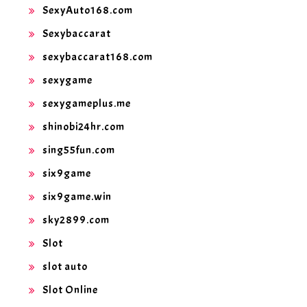
SexyAuto168.com
Sexybaccarat
sexybaccarat168.com
sexygame
sexygameplus.me
shinobi24hr.com
sing55fun.com
six9game
six9game.win
sky2899.com
Slot
slot auto
Slot Online