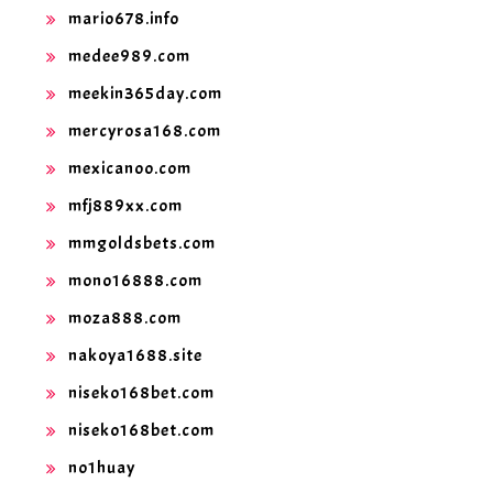
mario678.info
medee989.com
meekin365day.com
mercyrosa168.com
mexicanoo.com
mfj889xx.com
mmgoldsbets.com
mono16888.com
moza888.com
nakoya1688.site
niseko168bet.com
niseko168bet.com
no1huay