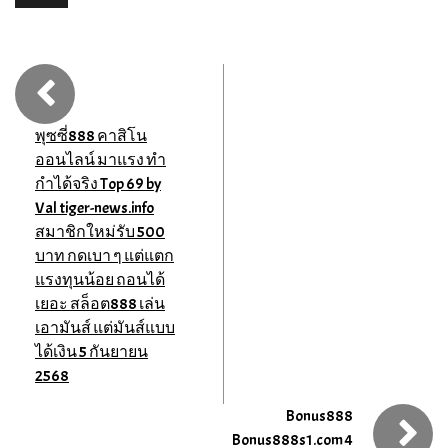
พุซซี่888 คาสิโน
ออนไลน์ มาแรง ทำ
กำได้จริง Top 69 by
Val tiger-news.info
สมาชิกใหม่รับ 500
บาท กดเบา ๆ แต่แตก
แรงทุนน้อย ถอนได้
เยอะ สล็อต888 เล่น
เอามันส์ แต่มันส์แบบ
ได้เงิน 5 กันยายน
2568
Bonus888
Bonus888s1.com 4