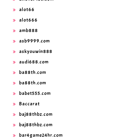
alot66
alot666
amb888
asb9999.com
askyouwin888
audi688.com
ba88th.com
ba88th.com
babet555.com
Baccarat
baj88thbz.com
baj88thbz.com
bar4game24hr.com