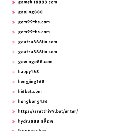
gamehit8888.com
gaojing888
gem99ths.com
gem99ths.com
goatza888fin.com
goatza888fin.com
gowingo88.com
happy168
hengjing168
hi6bet.com
hongkong456
https://sretthi99.bet/enter/
hydra888 สล็อต