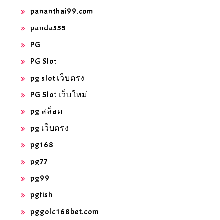
pananthai99.com
panda555
PG
PG Slot
pg slot เว็บตรง
PG Slot เว็บใหม่
pg สล็อต
pg เว็บตรง
pg168
pg77
pg99
pgfish
pggold168bet.com