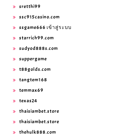
sretthi99
ssc915casino.com
ssgame666 เข้าสู่ระบบ
starrich99.com
sudyod888s.com
suppergame
t88golds.com
tangtem168
temmax69
texas24
thaisiambet.store
thaisiambet.store
thehulk888.com