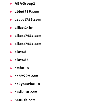
ABAGroup2
abbet789.com
acebet789.com
allbet24hr
allone745s.com
allone745s.com
alot66
alot666
amb888
asb9999.com
askyouwin888
audi688.com
ba88th.com