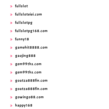
fullslot
fullsloteiei.com
fullslotpg
fullslotpg168.com
funny18
gamehit8888.com
gaojing888
gem99ths.com
gem99ths.com
goatza888fin.com
goatza888fin.com
gowingo88.com
happy168