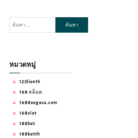
ค้นหา
สำหรับ:
หมวดหมู่
123lionth
168 สล็อต
1688vegasx.com
168slot
188bet
188betth