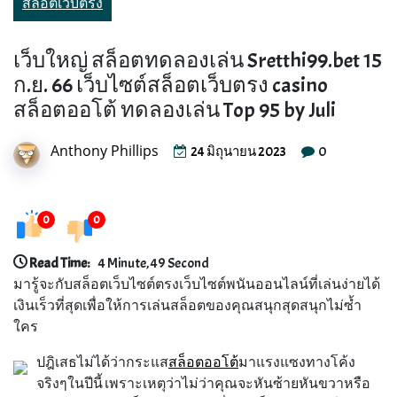
สล็อตเว็บตรง
เว็บใหญ่ สล็อตทดลองเล่น Sretthi99.bet 15
ก.ย. 66 เว็บไซต์สล็อตเว็บตรง casino
สล็อตออโต้ ทดลองเล่น Top 95 by Juli
Anthony Phillips
0
24 มิถุนายน 2023
0
0
Read Time:
4 Minute, 49 Second
มารู้จะกับสล็อตเว็บไซต์ตรงเว็บไซต์พนันออนไลน์ที่เล่นง่ายได้
เงินเร็วที่สุดเพื่อให้การเล่นสล็อตของคุณสนุกสุดสนุกไม่ซ้ำ
ใคร
ปฎิเสธไม่ได้ว่ากระแส
สล็อตออโต้
มาแรงแซงทางโค้ง
จริงๆในปีนี้ เพราะเหตุว่าไม่ว่าคุณจะหันซ้ายหันขวาหรือ