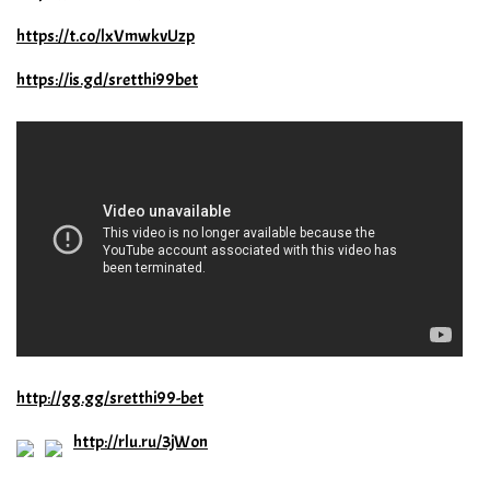
https://t.co/lxVmwkvUzp
https://is.gd/sretthi99bet
http://gg.gg/sretthi99-bet
http://rlu.ru/3jWon