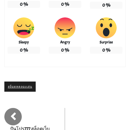
0
%
0
%
0
%
Sleepy
Angry
Surprise
0
%
0
%
0
%
สล็อตทดลองเล่น
ปันโปร777 สล็อตเว็บ