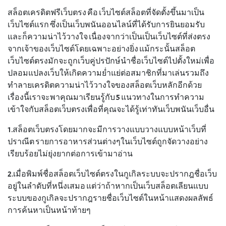
สล็อตเครดิตฟรีเว็บตรง คือ เว็บไซต์สล็อตที่จัดตั้งขึ้นมาเป็น
เว็บไซต์แรก ซึ่งเป็นเว็บพนันออนไลน์ที่ได้รับการยินยอมรับ
และก็ความน่าไว้วางใจ เนื่องจากว่าเป็นเป็นเว็บไซต์ที่ส่งตรง
จากเจ้าของเว็บไซต์โดยเฉพาะอย่างยิ่ง แม้กระนั้นสล็อต
เว็บไซต์ตรงมักจะถูกเว็บคู่ปรปักษ์นำชื่อเว็บไซต์ไปตั้งใหม่เพื่อ
ปลอมแปลงเว็บให้เกิดความย่ำแย่ต่อสมาชิกที่มาเล่นรวมถึง
ทำลายเครดิตความน่าไว้วางใจของสล็อตเว็บหลักอีกด้วย
เรื่องนี้เราจะพาคุณมาเรียนรู้กับ 5 แนวทางในการทำความ
เข้าใจกับสล็อตเว็บตรงเพื่อที่คุณจะได้รู้เท่าทันเว็บพนันเว็บอื่น
1.สล็อตเว็บตรงโดยมากจะมีการวางแบบวางแบบหน้าเว็บที่
ปราณีต รายการอาหารส่วนต่างๆในเว็บไซต์ถูกจัดวางอย่าง
เรียบร้อยไม่ยุ่งยากต่อการเข้ามาอ่าน
2.เมื่อพิมพ์ชื่อสล็อตเว็บไซต์ตรงในกูเกิลระบบจะปรากฎชื่อเว็บ
อยู่ในลำดับที่หนึ่งเสมอ แต่ว่าถ้าหากเป็นเว็บสล็อตเลียนแบบ
ระบบของกูเกิลจะปรากฎรายชื่อเว็บไซต์ในหน้าแสดงผลลัพธ์
การค้นหาเป็นหน้าท้ายๆ