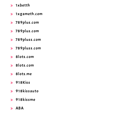
1xbetth
1xgameth.com
789plus.com
789plus.com
789pluss.com
789pluss.com
8lots.com
8lots.com
8lots.me
918Kiss
918kissauto
918kissme
ABA