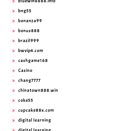
bluewin8888.info
bng55
bonanza99
bonus888
brazil999
bwvip4.com
cashgame168
Casino
chang7777
chinatown888.win
coke55
cupcake88x.com
digital learning
digital learning