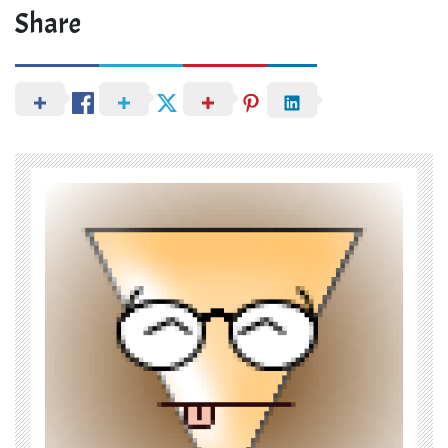
Share