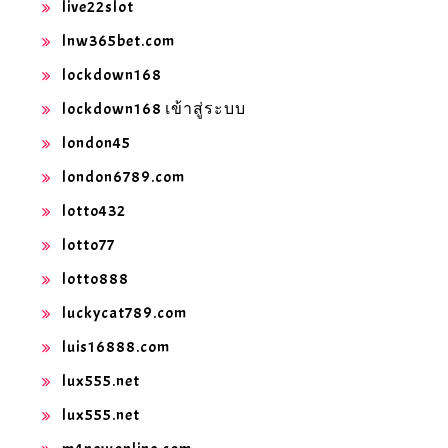
live22slot
lnw365bet.com
lockdown168
lockdown168 เข้าสู่ระบบ
london45
london6789.com
lotto432
lotto77
lotto888
luckycat789.com
luis16888.com
lux555.net
lux555.net