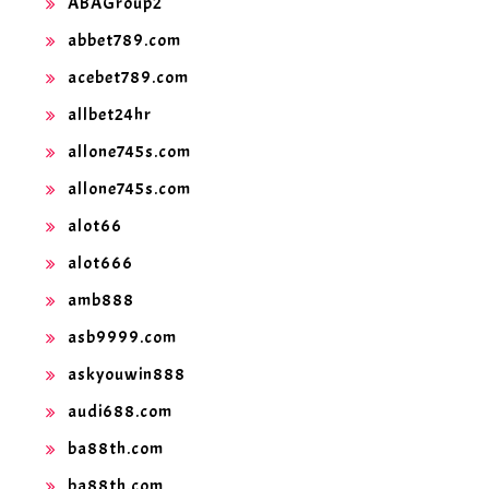
ABAGroup2
abbet789.com
acebet789.com
allbet24hr
allone745s.com
allone745s.com
alot66
alot666
amb888
asb9999.com
askyouwin888
audi688.com
ba88th.com
ba88th.com