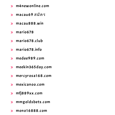
m4newonline.com
macau69 สมัคร
macau888.win
mario678
mario678.club
mario678.info
medee989.com
meekin365day.com
mercyrosa168.com
mexicanoo.com
mfj889xx.com
mmgoldsbets.com
mono16888.com