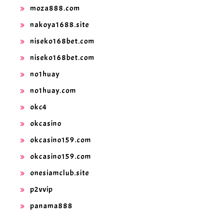
moza888.com
nakoya1688.site
niseko168bet.com
niseko168bet.com
no1huay
no1huay.com
okc4
okcasino
okcasino159.com
okcasino159.com
onesiamclub.site
p2vvip
panama888