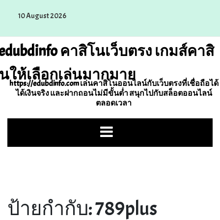
Skip
10 August 2026
to
content
edubdinfo คาสิโนเว็บตรง เกมส์คาสิ
นให้เลือกเล่นมากมาย
https://edubdinfo.com เล่นคาสิโนออนไลน์กับเว็บตรงที่เชื่อถือได้
ได้เงินจริง และฝากถอนไม่มีขั้นต่ำ สนุกไปกับสล็อตออนไลน์
ตลอดเวลา
ป้ายกำกับ:
789plus