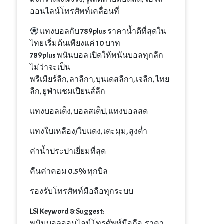
ออนไลน์โทรศัพท์เคลื่อนที่
แทงบอลกับ 789plus ราคาน้ำดีที่สุดใน
ไทย เริ่มต้นเพียงแค่ 10 บาท
789plus พนันบอล เปิดให้พนันบอลทุกลีก
ไม่ว่าจะเป็น
พรีเมียร์ลีก, ลาลีกา, บุนเดสลีกา, เจลีก, ไทย
ลีก, ยูฟ่าแชมเปียนส์ลีก
แทงบอลเต็ง, บอลสเต็ป, แทงบอลสด
แทงใบเหลือง/ใบแดง, เตะมุม, สูงต่ำ
ค่าน้ำประปาเยี่ยมที่สุด
คืนค่าคอม 0.5% ทุกบิล
รองรับโทรศัพท์มือถือทุกระบบ
LSI Keyword & Suggest:
พนันบอลออนไลน์โทรศัพท์มือถือ, ราคา