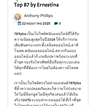
Top 87 by Ernestina
Anthony Phillips
0
22 พฤษภาคม 2025
789plus เป็นเว็บไซต์พนันออนไลน์ที่ได้รับ
ความนิยมสูงสุดในปี 2024 ให้บริการเกม
เดิมพันครบวงจร ทั้ง สล็อตออนไลน์, คาสิ
โนสด, พนันบอลออนไลน์, สลากกินแบ่ง
ออนไลน์ แล้วก็ เกมยิงปลา พร้อมระบบที่
ล้ำยุค รองรับโทรศัพท์มือถือทุกระบบ เล่น
ได้ทุกที่ที่ต้องการโดยไม่ต้องดาวน์โหลด
แอป
เราเป็น เว็บไซต์ตรงไม่ผ่านเอเย่นต์ 789plus
ที่ย้ำความปลอดภัยและก็ความโปร่งสบาย
ใส ไม่มีล็อกยูส ไม่มีทุจริต เล่นแล้วได้เงิน
จริง 100% ระบบ ฝาก-ถอนออโต้ ที่เร็วที่สุด
ในไทย ทำรายการได้ภายใน 10 วินาที