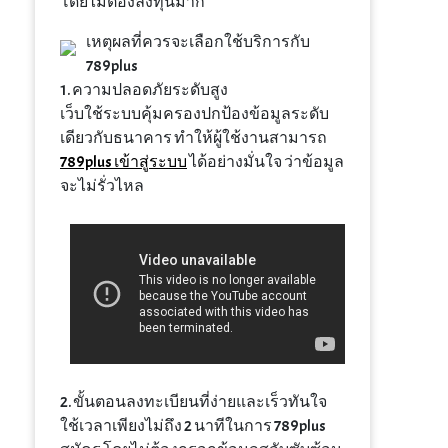
โดยไม่ต้องลงทุนมาก
เหตุผลที่ควรจะเลือกใช้บริการกับ
789plus
1. ความปลอดภัยระดับสูง
เว็บใช้ระบบคุ้มครองปกป้องข้อมูลระดับ
เดียวกับธนาคาร ทำให้ผู้ใช้งานสามารถ
789plus เข้าสู่ระบบ
ได้อย่างมั่นใจ ว่าข้อมูล
จะไม่รั่วไหล
2. ขั้นตอนลงทะเบียนที่ง่ายและเร็วทันใจ
ใช้เวลาเพียงไม่ถึง 2 นาทีในการ 789plus