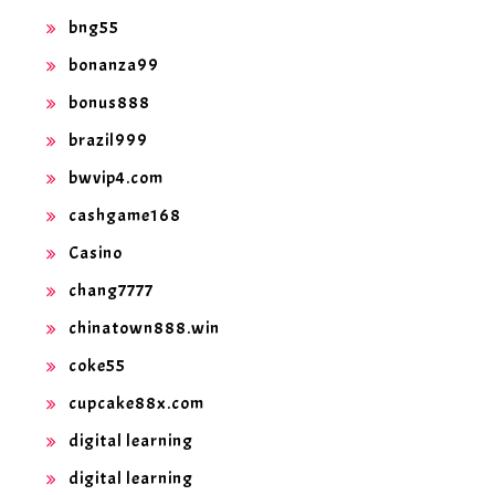
bng55
bonanza99
bonus888
brazil999
bwvip4.com
cashgame168
Casino
chang7777
chinatown888.win
coke55
cupcake88x.com
digital learning
digital learning