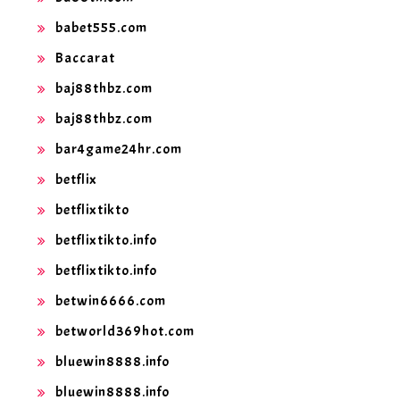
babet555.com
Baccarat
baj88thbz.com
baj88thbz.com
bar4game24hr.com
betflix
betflixtikto
betflixtikto.info
betflixtikto.info
betwin6666.com
betworld369hot.com
bluewin8888.info
bluewin8888.info