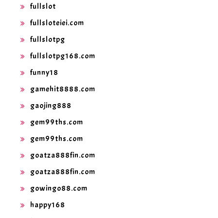
fullslot
fullsloteiei.com
fullslotpg
fullslotpg168.com
funny18
gamehit8888.com
gaojing888
gem99ths.com
gem99ths.com
goatza888fin.com
goatza888fin.com
gowingo88.com
happy168