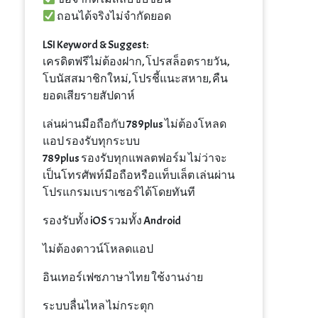
ถอนได้จริงไม่จำกัดยอด
LSI Keyword & Suggest:
เครดิตฟรีไม่ต้องฝาก, โปรสล็อตรายวัน,
โบนัสสมาชิกใหม่, โปรชี้แนะสหาย, คืน
ยอดเสียรายสัปดาห์
เล่นผ่านมือถือกับ 789plus ไม่ต้องโหลด
แอป รองรับทุกระบบ
789plus รองรับทุกแพลตฟอร์ม ไม่ว่าจะ
เป็นโทรศัพท์มือถือหรือแท็บเล็ต เล่นผ่าน
โปรแกรมเบราเซอร์ได้โดยทันที
รองรับทั้ง iOS รวมทั้ง Android
ไม่ต้องดาวน์โหลดแอป
อินเทอร์เฟซภาษาไทย ใช้งานง่าย
ระบบลื่นไหล ไม่กระตุก