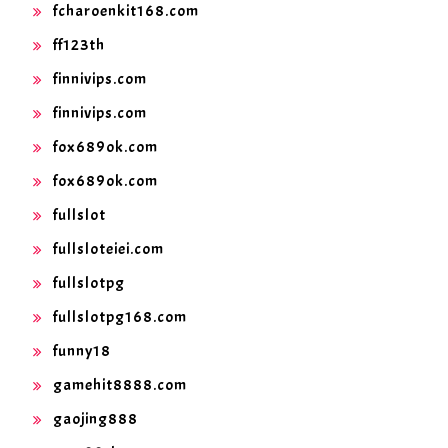
fcharoenkit168.com
ff123th
finnivips.com
finnivips.com
fox689ok.com
fox689ok.com
fullslot
fullsloteiei.com
fullslotpg
fullslotpg168.com
funny18
gamehit8888.com
gaojing888