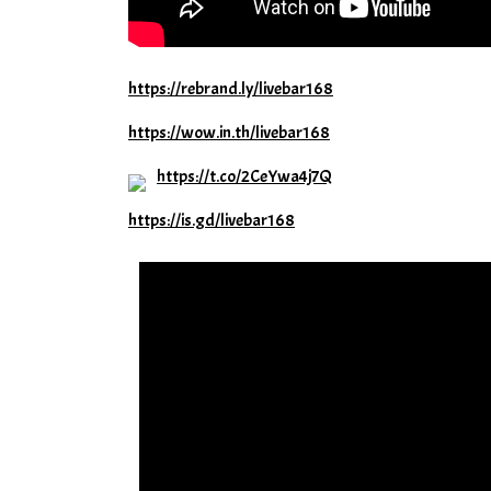
https://rebrand.ly/livebar168
https://wow.in.th/livebar168
https://t.co/2CeYwa4j7Q
https://is.gd/livebar168