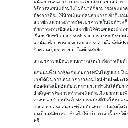
พนัน การเล่นบาคาร่าออนไลน์ถือเป็นอีกหนึ่งทางออ
วิธีการลงพนันด้านในไม่กี่นาทีก็สามารถเล่นบาคา
ต้องการที่จะให้นักพนันทุกคนสามารถเข้าถึงเกมก
สมาชิก แนวทางการสมัครบาคาร่าเว็บไซต์ตรง ก
ทำการลงทะเบียนเป็นสมาชิกได้ด้วยตนเองผ่านทาง
เรื่อยๆ นักพนันสามารถทำรายการลงทะเบียนสมัค
แค่นั้น เพื่อการเข้าถึงเกมบาคาร่าออนไลน์ที่ม
รับความคุ้มราคาอย่างไม่ต้องสงสัย
เล่นบาคาร่าเปิดประสบการณ์ใหม่แห่งการเดิมพัน เข
นักพนันที่อยากรู้จะกับเกมการพนันในรูปแบบใหม
ง่ายได้เงิน การเล่นบาคาร่าออนไลน์ผ่าน livebar168 
น้อยคิดถึงเป็นอันดับแรก สามารถทำเงินให้กับการ
สำคัญควรต้องกระทำลงพนันด้วยเงินมากมาย เพียง
ตรงบาคาร่า เว็บไซต์แห่งการพนันที่เปิดให้ทุกค
ด้วยความสนุกสนาน พร้อมกับเงินรางวัลสุดคุ้มจัดโ
ทะเบียนสมัครสมาชิกเพื่อใช้บริการเท่านั้น จะได
ฟรี