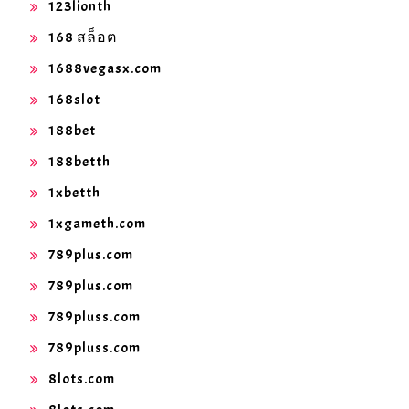
123lionth
168 สล็อต
1688vegasx.com
168slot
188bet
188betth
1xbetth
1xgameth.com
789plus.com
789plus.com
789pluss.com
789pluss.com
8lots.com