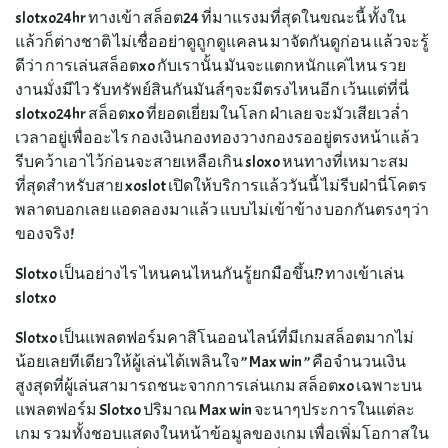
slotxo24hr ทางเข้า สล็อต24 ที่มาแรงมที่สุดในขณะนี้ ทั้งใน
แล้วก็ต่างชาติ ไม่เชื่ออย่าดูถูกดูแคลน มาจัดกันดูก่อน แล้วจะรู้
ดีว่า การเล่นสล็อตxo กับเรานั้น มันจะแตกหนักแค่ไหน รวย
งานมั่งมีไว รับทรัพย์สินกันมันส์ๆจะมีตรงไหนอีก เว้นแต่ที่นี่
slotxo24hr สล็อตxo ที่ยอดเยี่ยมในโลก ฝ่าเลย จะมัวเสียเวล่ำ
เวลาอยู่เพื่ออะไร กองเงินกองทองวางกองรออยู่ตรงหน้าแล้ว
รีบคว้าเอาไว้ก่อนจะสายเหลือเกิน sloxo หนทางที่เหมาะสม
ที่สุดสำหรับสาย xoslot เปิดให้บริการแล้ววันนี้ ไม่รีบฝ่านี่โคตร
พลาดบอกเลย แอดลองมาแล้ว แบบไม่เข้าข้าง บอกกันตรงๆว่า
ของจริง!
Slotxo เป็นอย่างไร ไหนคนไหนกันรู้ยกมือขึ้น!? ทางเข้าเล่น
slotxo
Slotxo เป็นแพลตฟอร์มคาสิโนออนไลน์ที่มีเกมสล็อตมากไม่
น้อยเลยทีเดียวให้ผู้เล่นได้เพลินใจ ” Max win ” คือจำนวนเงิน
สูงสุดที่ผู้เล่นสามารถชนะจากการเล่นเกม สล็อตxo เฉพาะบน
แพลตฟอร์ม Slotxo ปริมาณ Max win จะนาๆประการในแต่ละ
เกม รวมทั้งชอบแสดงในหน้าข้อมูลของเกม เพื่อเพิ่มโอกาสใน