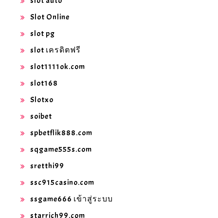
slot auto
Slot Online
slot pg
slot เครดิตฟรี
slot1111ok.com
slot168
Slotxo
soibet
spbetflik888.com
sqgame555s.com
sretthi99
ssc915casino.com
ssgame666 เข้าสู่ระบบ
starrich99.com