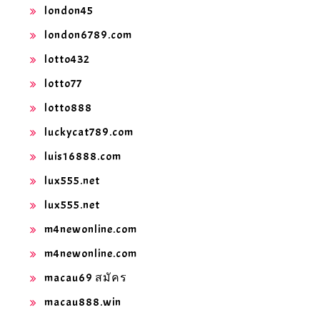
london45
london6789.com
lotto432
lotto77
lotto888
luckycat789.com
luis16888.com
lux555.net
lux555.net
m4newonline.com
m4newonline.com
macau69 สมัคร
macau888.win