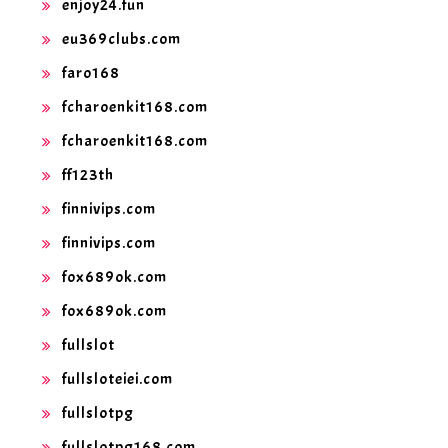
enjoy24.fun
eu369clubs.com
faro168
fcharoenkit168.com
fcharoenkit168.com
ff123th
finnivips.com
finnivips.com
fox689ok.com
fox689ok.com
fullslot
fullsloteiei.com
fullslotpg
fullslotpg168.com