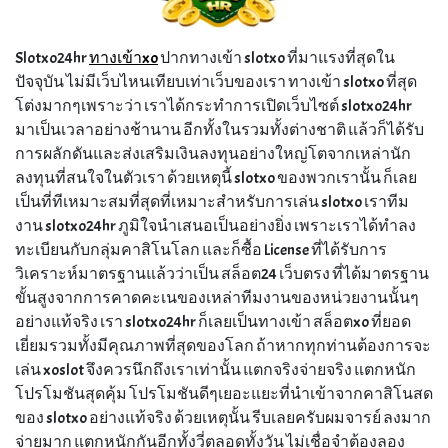
Slotxo24hr
ทางเข้าxo
ปากทางเข้า slotxo ที่มาแรงที่สุดใน
ปัจจุบัน ไม่มีเว็บไหนเทียบเท่าเว็บของเรา ทางเข้า slotxo ที่สุด
โต่งมากๆเพราะว่า เราได้กระทำการเปิดเว็บไซต์ slotxo24hr
มาเป็นเวลาอย่างช้านาน อีกทั้งในรวมทั้งต่างชาติ แล้วก็ได้รับ
การผลักดันและส่งเสริมเงินลงทุนอย่างใหญ่โตจากเหล่านัก
ลงทุนที่สนใจในตัวเรา ด้วยเหตุนี้ slotxo ของพวกเรานั้น ก็เลย
เป็นที่ทีเหมาะสมที่สุดที่เหมาะสำหรับการเล่น slotxo เราทีม
งาน slotxo24hr ภูมิใจนำเสนอเป็นอย่างยิ่ง เพราะเราได้ทำลง
ทะเบียนกับกลุ่มคาสิโนโลก และก็ซื้อ License ที่ได้รับการ
วิเคราะห์มาตรฐานแล้วว่าเป็น สล็อต24 เว็บตรง ที่ได้มาตรฐาน
ขั้นสูงจากการคาดคะเนของเหล่าทีมงานของหน่วยงานนั้นๆ
อย่างแท้จริง เรา slotxo24hr ก็เลยเป็นทางเข้า สล็อตxo ที่ยอด
เยี่ยมรวมทั้งมีคุณภาพที่สุดของโลก ถ้าหากทุกท่านต้องการจะ
เล่น xoslot จึงควรนึกถึงเราเท่านั้น แตกจริงจ่ายจริง แตกหนัก
โปรโมชันสุดคุ้ม โปรโมชันดีๆเยอะแยะที่นำเข้าจากคาสิโนสด
ของ slotxo อย่างแท้จริง ด้วยเหตุนั้น รีบเลยครับผมจารย์ ลงมาก
จ่ายมาก แตกหนักกันอีกทั้งวี่ตลอดทั้งวัน ไม่เชื่อจำต้องลอง