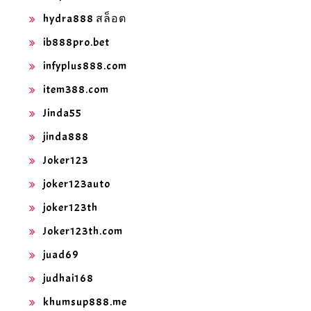
hydra888 สล็อต
ib888pro.bet
infyplus888.com
item388.com
Jinda55
jinda888
Joker123
joker123auto
joker123th
Joker123th.com
juad69
judhai168
khumsup888.me