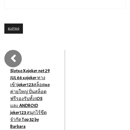
SLOTXO
Slotxo Xojoker.net 29
JUL 66 xojoker ทาง
เข้าjoker123สล็อตxo
ค่ายใหญ่ ปั่นสล็อต
ฟรีรองรับทั้ง IOS
และ ANDROID
joker123 สนุกไร้ขีด
จำกัด Top 32 by
Barbara