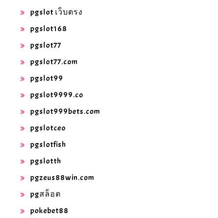
pgslot เว็บตรง
pgslot168
pgslot77
pgslot77.com
pgslot99
pgslot9999.co
pgslot999bets.com
pgslotceo
pgslotfish
pgslotth
pgzeus88win.com
pgสล็อต
pokebet88