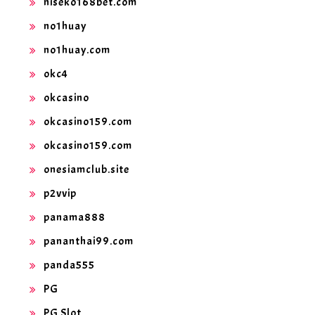
niseko168bet.com
no1huay
no1huay.com
okc4
okcasino
okcasino159.com
okcasino159.com
onesiamclub.site
p2vvip
panama888
pananthai99.com
panda555
PG
PG Slot