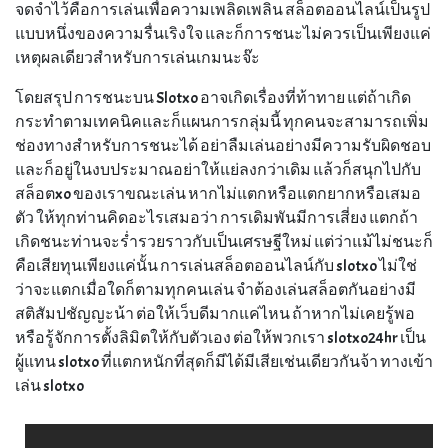
จดจำไว้คือการเล่นเพื่อความเพลิดเพลิน สล็อตออนไลน์เป็นรูป
แบบหนึ่งของความรื่นเริงใจ และก็การชนะไม่ควรเป็นเพียงแค่
เหตุผลเดียวสำหรับการเล่นเกมนะจ๊ะ
โดยสรุป การชนะบน Slotxo อาจเกิดเรื่องที่ท้าทาย แต่ถ้าเกิด
กระทำตามเทคนิคและก็แผนการกลุ่มนี้ ทุกคนจะสามารถเพิ่ม
ช่องทางสำหรับการชนะได้ อย่าลืมเล่นอย่างมีความรับผิดชอบ
และก็อยู่ในงบประมาณอย่าให้แย่ลงกว่าเดิม แล้วก็สนุกไปกับ
สล็อตxo ของเราขณะเล่น หากไม่แตกหรือแตกยากหรือเสมอ
ตัว ให้ทุกท่านคิดอะไรเสมอว่า การเดิมพันมีการเสี่ยง แตกถ้า
เกิดชนะท่านจะร่ำรวยราวกับเป็นเศรษฐีใหม่ แต่ว่าแม้ไม่ชนะก็
คือเสียทุนเพียงแค่นั้น การเล่นสล็อตออนไลน์กับ slotxo ไม่ใช่
ว่าจะแตกเมื่อใดก็ตามทุกคนเล่น จำต้องเล่นสล็อตกันอย่างมี
สติสัมปชัญญะน้า ต่อให้เว็บดีมากแค่ไหน ถ้าหากไม่เคยรู้พอ
หรือรู้จักการตั้งลิมิตให้กับตัวเอง ต่อให้พวกเรา slotxo24hr เป็น
ผู้แทน slotxo ที่แตกหนักที่สุดก็มีได้มีเสียเช่นเดียวกันจ้า ทางเข้า
เล่น slotxo