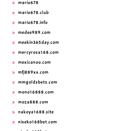
mario678
mario678.club
mario678.info
medee989.com
meekin365day.com
mercyrosa168.com
mexicanoo.com
mfj889xx.com
mmgoldsbets.com
mono16888.com
moza888.com
nakoya1688.site
niseko168bet.com