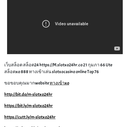
เว็บสล็อต สล็อต24 https://M.slotxo24hr.co 21 กุมภา 66 Ute
สล็อตxo 888 ทางเข้าเล่น slotxocasino online Top 76
ขอขอบคุณมากwebsite
ทางเข้าxo
http://bit.do/m-slotxo24hr
https://bit.ly/m-slotxo24hr
https://cutt.ly/m-slotxo24hr