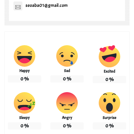
seoaba01@gmail.com
Happy
Sad
Excited
0
%
0
%
0
%
Sleepy
Angry
Surprise
0
%
0
%
0
%