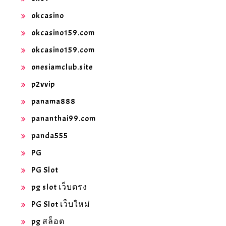
okcasino
okcasino159.com
okcasino159.com
onesiamclub.site
p2vvip
panama888
pananthai99.com
panda555
PG
PG Slot
pg slot เว็บตรง
PG Slot เว็บใหม่
pg สล็อต