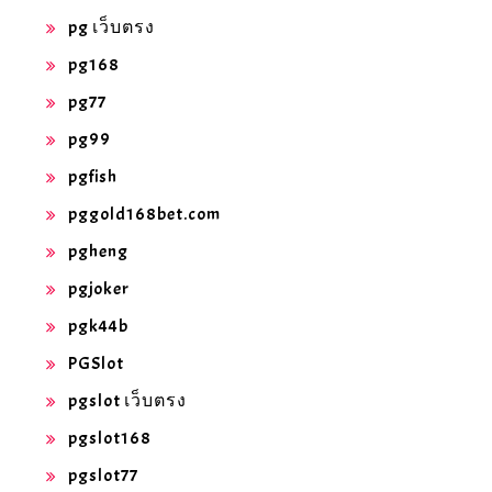
pg เว็บตรง
pg168
pg77
pg99
pgfish
pggold168bet.com
pgheng
pgjoker
pgk44b
PGSlot
pgslot เว็บตรง
pgslot168
pgslot77