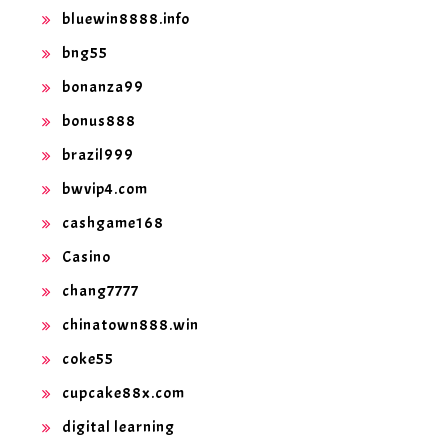
bluewin8888.info
bng55
bonanza99
bonus888
brazil999
bwvip4.com
cashgame168
Casino
chang7777
chinatown888.win
coke55
cupcake88x.com
digital learning