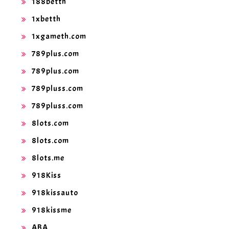
188betth
1xbetth
1xgameth.com
789plus.com
789plus.com
789pluss.com
789pluss.com
8lots.com
8lots.com
8lots.me
918Kiss
918kissauto
918kissme
ABA