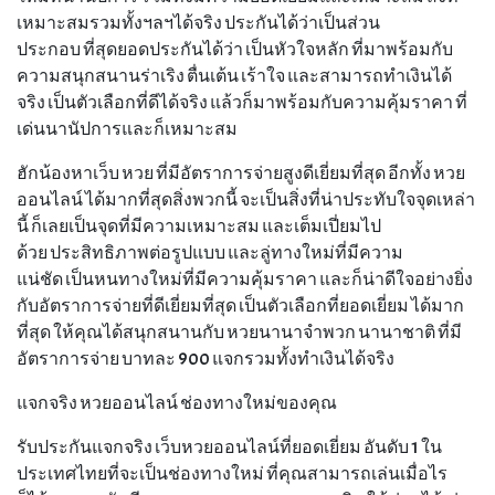
เหมาะสมรวมทั้งฯลฯได้จริง ประกันได้ว่าเป็นส่วน
ประกอบ ที่สุดยอดประกันได้ว่า เป็นหัวใจหลัก ที่มาพร้อมกับ
ความสนุกสนานร่าเริง ตื่นเต้น เร้าใจ และสามารถทำเงินได้
จริง เป็นตัวเลือกที่ดีได้จริง แล้วก็มาพร้อมกับความคุ้มราคา ที่
เด่นนานัปการและก็เหมาะสม
ฮักน้องหาเว็บ หวย ที่มีอัตราการจ่ายสูงดีเยี่ยมที่สุด อีกทั้ง หวย
ออนไลน์ ได้มากที่สุดสิ่งพวกนี้ จะเป็นสิ่งที่น่าประทับใจจุดเหล่า
นี้ ก็เลยเป็นจุดที่มีความเหมาะสม และเต็มเปี่ยมไป
ด้วย ประสิทธิภาพต่อรูปแบบ และลู่ทางใหม่ที่มีความ
แน่ชัด เป็นหนทางใหม่ที่มีความคุ้มราคา และก็น่าดีใจอย่างยิ่ง
กับอัตราการจ่ายที่ดีเยี่ยมที่สุด เป็นตัวเลือกที่ยอดเยี่ยม ได้มาก
ที่สุด ให้คุณได้สนุกสนานกับ หวยนานาจำพวก นานาชาติ ที่มี
อัตราการจ่าย บาทละ 900 แจกรวมทั้งทำเงินได้จริง
แจกจริง หวยออนไลน์ ช่องทางใหม่ของคุณ
รับประกันแจกจริง เว็บหวยออนไลน์ที่ยอดเยี่ยม อันดับ 1 ใน
ประเทศไทยที่จะเป็นช่องทางใหม่ ที่คุณสามารถเล่นเมื่อไร