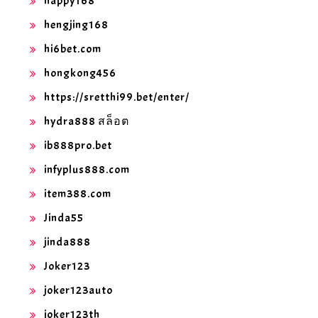
happy168
hengjing168
hi6bet.com
hongkong456
https://sretthi99.bet/enter/
hydra888 สล็อต
ib888pro.bet
infyplus888.com
item388.com
Jinda55
jinda888
Joker123
joker123auto
joker123th