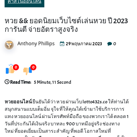
คาสิโนออนไลน์
หวย && ยอดนิยมเว็บไซต์เล่นหวย ปี 2023
การันตี จ่ายอัตราสูงจริง
Anthony Phillips
0
29 พฤษภาคม 2023
0
0
Read Time:
5 Minute, 11 Second
หวยออนไลน์
ยืนยันได้ว่า หวย ผ่านเว็บ lotto432s.co ให้ท่านได้
สนุกสนานแบบเต็มอิ่ม จุใจ ที่ให้คุณได้เข้ามาใช้บริการการ
แทง หวยออนไลน์ ผ่านโทรศัพท์มือถือ ของพวกเราได้ ตลอด 1
วันที่ประกันได้เงินจริง บาทละ 900 บาทมีอยู่จริง ช่องทาง
ใหม่ ที่ยอดเยี่ยมเป็นสาระสำคัญ ที่พอดี โอกาสใหม่ที่