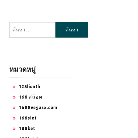
ค้นหา
สำหรับ:
หมวดหมู่
123lionth
168 สล็อต
1688vegasx.com
168slot
188bet