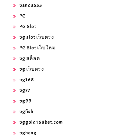
panda555
PG
PG Slot
pg slot เว็บตรง
PG Slot เว็บใหม่
pg สล็อต
pg เว็บตรง
pg168
pg77
pg99
pgfish
pggold168bet.com
pgheng