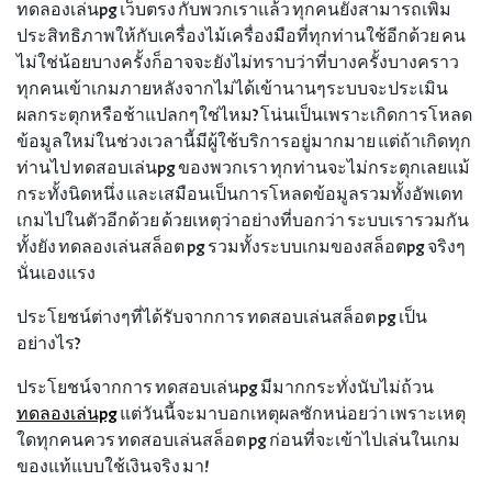
ทดลองเล่นpg เว็บตรง กับพวกเราแล้ว ทุกคนยังสามารถเพิ่ม
ประสิทธิภาพให้กับเครื่องไม้เครื่องมือที่ทุกท่านใช้อีกด้วย คน
ไม่ใช่น้อยบางครั้งก็อาจจะยังไม่ทราบว่าที่บางครั้งบางคราว
ทุกคนเข้าเกมภายหลังจากไม่ได้เข้านานๆระบบจะประเมิน
ผลกระตุกหรือช้าแปลกๆใช่ไหม? โน่นเป็นเพราะเกิดการโหลด
ข้อมูลใหม่ในช่วงเวลานี้มีผู้ใช้บริการอยู่มากมาย แต่ถ้าเกิดทุก
ท่านไป ทดสอบเล่นpg ของพวกเรา ทุกท่านจะไม่กระตุกเลยแม้
กระทั้งนิดหนึ่ง และเสมือนเป็นการโหลดข้อมูลรวมทั้งอัพเดท
เกมไปในตัวอีกด้วย ด้วยเหตุว่าอย่างที่บอกว่า ระบบเรารวมกัน
ทั้งยัง ทดลองเล่นสล็อต pg รวมทั้งระบบเกมของสล็อตpg จริงๆ
นั่นเองแรง
ประโยชน์ต่างๆที่ได้รับจากการ ทดสอบเล่นสล็อต pg เป็น
อย่างไร?
ประโยชน์จากการ ทดสอบเล่นpg มีมากกระทั่งนับไม่ถ้วน
ทดลองเล่นpg
แต่วันนี้จะมาบอกเหตุผลซักหน่อยว่า เพราะเหตุ
ใดทุกคนควร ทดสอบเล่นสล็อต pg ก่อนที่จะเข้าไปเล่นในเกม
ของแท้แบบใช้เงินจริง มา!