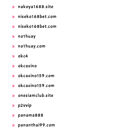
nakoya1688.site
niseko168bet.com
niseko168bet.com
no1huay
no1huay.com
okc4
okcasino
okcasino159.com
okcasino159.com
onesiamclub.site
p2vvip
panama888
pananthai99.com