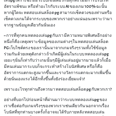
เล่นpg เพราะฉะนั้น ระบบเช่นเดียวกันทุกสิ่ง ไม่มีการปรับเรท
อัตราแพ้ชนะ หรือทำอะไรกับระบบ AI ของเกม 100% ฉะนั้น
หากผู้ใดจะ ทดสอบเล่นสล็อต pg สามารถเช็คดวงของท่านหรือ
เช็คดวงเกมได้จากระบบของพวกเราอย่างแน่นอน เพราะว่ามา
จากฐานข้อมูลเดียวกันนั่นเอง
– การที่ทุกคน ทดลองเล่นpg กับเรา มีความหมายพิเศษอีกอย่าง
หนึ่งก็คือ เหตุเพราะข้อมูลของเกมต่างๆใน ทดสอบเล่นสล็อต
PG เว็บไซต์ตรง ของเรานั้น มาจากเกมจริงๆรวมทั้งใช้ข้อมูล
ร่วมกัน ด้วยเหตุดังกล่าว ถ้าเกิดมีผู้เล่นในระบบ ทดลองเล่นpg
เยอะๆนั่นก็เท่ากับว่า เกมนั้นๆมีผู้เล่นเล่นอยู่มากมาย แล้วก็เมื่อ
มีคนเล่นมาก ระบบก็จะกระทำสร้างโบนัสพิเศษ หรือก็คือ
อัตราการแตกจะสูงมากขึ้นและรางวัลการแตกจะมากเพิ่มขึ้น
ด้วยนั่นเองแรง ได้อีกทั้งขึ้นทั้งยังร่อง เยี่ยมแจ๋ว!
เพราะอะไรทุกท่านถึงควรมา ทดสอบเล่นสล็อต pg กับพวกเรา?
อย่างที่บอกไปก่อนหน้าที่ผ่านมาว่าระบบ ทดลองเล่นpg ของ
เราเชื่อต่อกับเกมจริงๆของพวกเราเช่นเดียวกัน นอกจากเรื่อง
โบนัสที่ทุกท่านบางครั้งก็อาจจะได้รับภายหลัง ทดสอบเล่น