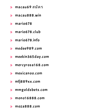
macau69 สมัคร
macau888.win
mario678
mario678.club
mario678.info
medee989.com
meekin365day.com
mercyrosa168.com
mexicanoo.com
mfj889xx.com
mmgoldsbets.com
mono16888.com
moza888.com