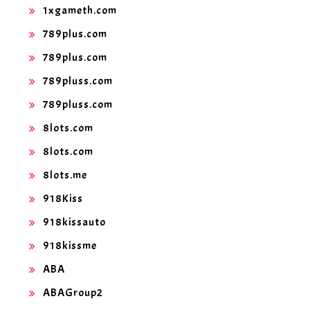
1xgameth.com
789plus.com
789plus.com
789pluss.com
789pluss.com
8lots.com
8lots.com
8lots.me
918Kiss
918kissauto
918kissme
ABA
ABAGroup2