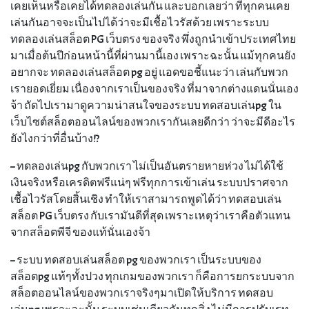
เคยเห็นหรือเคยได้ทดลองเล่นกัน และบอกเลยว่า ที่ทุกคนเคย
เล่นกันอาจจะเป็นไปได้ว่าจะมีเชื้อไวรัสด้วย เพราะระบบ
ทดลองเล่นสล็อต PG เว็บตรง ของจริง พึ่งถูกนำเข้าประเทศไทย
มาเมื่อต้นปีก่อนหน้านี้ที่ผ่านมานี้เอง เพราะฉะนั้น แม้ทุกคนยัง
อยากจะ ทดลองเล่นสล็อต pg อยู่ แอดขอชี้แนะว่า เล่นกับพวก
เรายอดเยี่ยม เนื่องจากเราเป็นของจริง ที่มาจากต่างแดนนั่นเอง
จ้า ถัดไปเรามาดูความน่าสนใจของระบบ ทดสอบเล่นpg ใน
เว็บไซต์สล็อตออนไลน์ของพวกเรากันเลยดีกว่า ว่าจะมีดีอะไร
ยังไงกว่าที่อื่นบ้าง!?
– ทดลองเล่นpg กับพวกเรา ไม่เป็นอันตรายหายห่วง ไม่ได้ใช้
เงินจริงหรือเครดิตฟรีแน่ๆ ฟรีทุกการเข้าเล่น ระบบปราศจาก
เชื้อไวรัสโดยสิ้นเชิง ทำให้เราสามารถพูดได้ว่า ทดสอบเล่น
สล็อต PG เว็บตรง กับเรามันดีที่สุด เพราะเหตุว่าเราคือตัวแทน
จากสล็อตพีจี ของแท้นั่นเองจ้า
– ระบบ ทดสอบเล่นสล็อต pg ของพวกเรา เป็นระบบของ
สล็อตpg แท้ๆทั้งปวง ทุกเกมของพวกเรา ก็คือการยกระบบจาก
สล็อตออนไลน์ของพวกเราจริงๆมาเปิดให้บริการ ทดสอบ