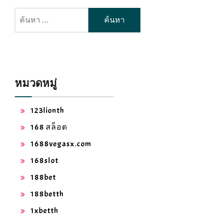
ค้นหา
สำหรับ:
หมวดหมู่
123lionth
168 สล็อต
1688vegasx.com
168slot
188bet
188betth
1xbetth