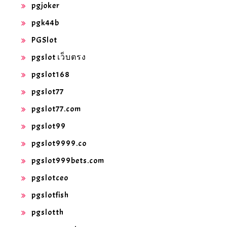
pgjoker
pgk44b
PGSlot
pgslot เว็บตรง
pgslot168
pgslot77
pgslot77.com
pgslot99
pgslot9999.co
pgslot999bets.com
pgslotceo
pgslotfish
pgslotth