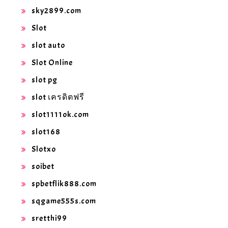
sky2899.com
Slot
slot auto
Slot Online
slot pg
slot เครดิตฟรี
slot1111ok.com
slot168
Slotxo
soibet
spbetflik888.com
sqgame555s.com
sretthi99