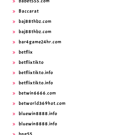
babet555.com
Baccarat
baj88thbz.com
baj88thbz.com
bar4game24hr.com
betflix
betflixtikto
betflixtikto.info
betflixtikto.info
betwin6666.com
betworld369hot.com
bluewin8888.info
bluewin8888.info
bng55