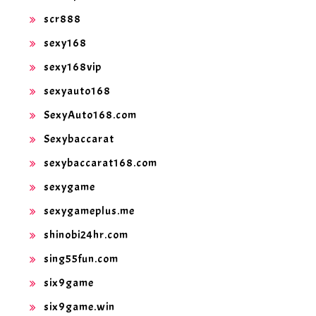
scr888
sexy168
sexy168vip
sexyauto168
SexyAuto168.com
Sexybaccarat
sexybaccarat168.com
sexygame
sexygameplus.me
shinobi24hr.com
sing55fun.com
six9game
six9game.win