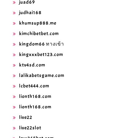
juad69
judhai168
khumsup888.me
kimchibetbet.com
kingdom66 ทางเข้า
kingxxxbet123.com
ktv4sd.com
lalikabetsgame.com
lcbet444.com
lionth168.com
lionth168.com
live22
live22slot