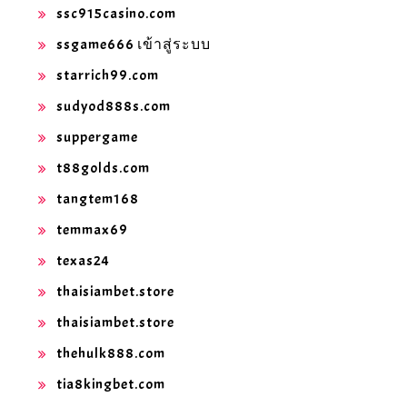
ssc915casino.com
ssgame666 เข้าสู่ระบบ
starrich99.com
sudyod888s.com
suppergame
t88golds.com
tangtem168
temmax69
texas24
thaisiambet.store
thaisiambet.store
thehulk888.com
tia8kingbet.com