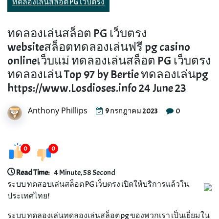
ทดลองเล่นสล็อต PG เว็บตรง
ทดลองเล่นสล็อต PG เว็บตรง
websiteสล็อตทดลองเล่นฟรี pg casino
onlineเว็บแม่ ทดลองเล่นสล็อต PG เว็บตรง
ทดลองเล่น Top 97 by Bertie ทดลองเล่นpg
https://www.Losdioses.info 24 June 23
Anthony Phillips
0
9 กรกฎาคม 2023
0
0
Read Time:
4 Minute, 58 Second
ระบบ ทดสอบเล่นสล็อต PG เว็บตรง เปิดให้บริการแล้วใน
ประเทศไทย!
ระบบ ทดลองเล่นทดลองเล่นสล็อต pg ของพวกเรา เป็นเยี่ยมใน