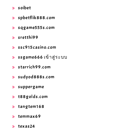
soibet
spbetflik888.com
sqgame555s.com
sretthi99
ssc915casino.com
ssgame666 เข้าสู่ระบบ
starrich99.com
sudyod888s.com
suppergame
t88golds.com
tangtem168
temmax69
texas24