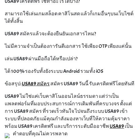
USA89 เครดิตฟรี ใช้ทำอะไรได้บ้าง?
สามารถใช้เล่นเกมสล็อต คาสิโนสด แล้วก็เกมอื่นๆบนเว็บไซต์
ได้ทั้งสิ้น
USA89 สมัครแล้วจะต้องยืนยันเอกสารไหม?
ไม่มีความจำเป็นต้องการันตีเอกสาร ใช้เพียง OTP เพียงแค่นั้น
เล่น USA89 ผ่านมือถือได้หรือเปล่า?
ได้ 100% รองรับทั้งยังระบบ Android รวมทั้ง iOS
ข้อสรุป:
USA89 สมัคร
สมัคร USA89 วันนี้ รับเครดิตฟรีโดยทันที
USA89 ไม่ใช่แค่เว็บคาสิโนออนไลน์ธรรมดา แต่ว่าเป็น
แพลตฟอร์มที่มอบประสบการณ์การเดิมพันที่ครบวงจร ตั้งแต่
การ USA89 สมัคร ที่รวดเร็วทันใจ ไปจนถึงระบบ USA89 เข้า
ระบบ ที่ปลอดภัย แม้คุณกำลังมองหาเว็บที่ให้ความคุ้มราคา
พร้อม USA89 เครดิตฟรี และบริการระดับมืออาชีพ
USA89
เป็น
คำตอบที่คุณไม่ควรพลาด