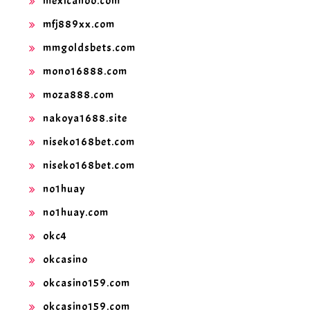
mexicanoo.com
mfj889xx.com
mmgoldsbets.com
mono16888.com
moza888.com
nakoya1688.site
niseko168bet.com
niseko168bet.com
no1huay
no1huay.com
okc4
okcasino
okcasino159.com
okcasino159.com