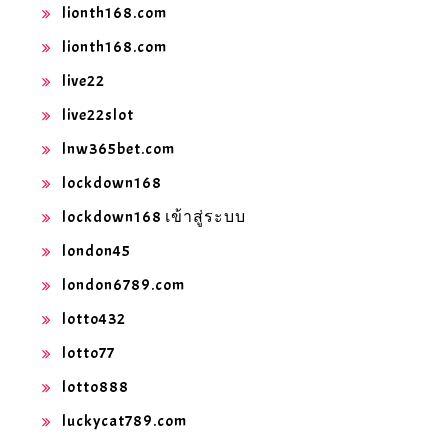
lionth168.com
lionth168.com
live22
live22slot
lnw365bet.com
lockdown168
lockdown168 เข้าสู่ระบบ
london45
london6789.com
lotto432
lotto77
lotto888
luckycat789.com