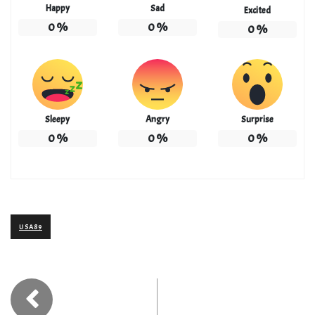
Happy
Sad
Excited
0
%
0
%
0
%
Sleepy
Angry
Surprise
0
%
0
%
0
%
USA89