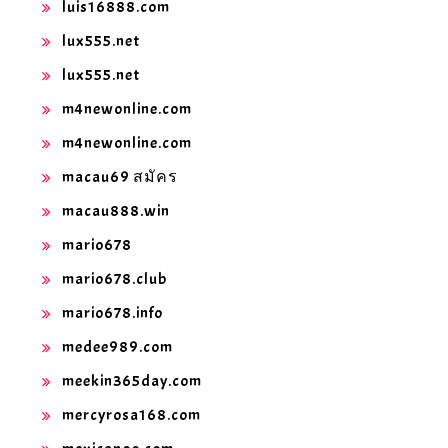
luis16888.com
lux555.net
lux555.net
m4newonline.com
m4newonline.com
macau69 สมัคร
macau888.win
mario678
mario678.club
mario678.info
medee989.com
meekin365day.com
mercyrosa168.com