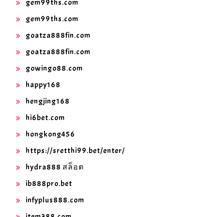
gem99ths.com
gem99ths.com
goatza888fin.com
goatza888fin.com
gowingo88.com
happy168
hengjing168
hi6bet.com
hongkong456
https://sretthi99.bet/enter/
hydra888 สล็อต
ib888pro.bet
infyplus888.com
item388.com