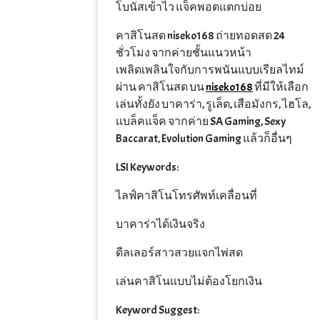
โบนัสเข้าไว แจ็คพอตแตกบ่อย
คาสิโนสด niseko168 ถ่ายทอดสด 24
ชั่วโมง จากค่ายชั้นแนวหน้า
เพลิดเพลินใจกับการพนันแบบเรียลไทม์
ผ่าน คาสิโนสด บน
niseko168
ที่มีให้เลือก
เล่นทั้งยัง บาคาร่า, รูเล็ต, เสือมังกร, ไฮโล,
แบล็คแจ็ค จากค่าย SA Gaming, Sexy
Baccarat, Evolution Gaming แล้วก็อื่นๆ
LSI Keywords:
ไลฟ์คาสิโนโทรศัพท์เคลื่อนที่
บาคาร่าได้เงินจริง
ดีลเลอร์สาวสวยแจกไพ่สด
เล่นคาสิโนแบบไม่ต้องโยกเงิน
Keyword Suggest: