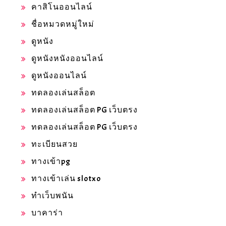
คาสิโนออนไลน์
ชื่อหมวดหมู่ใหม่
ดูหนัง
ดูหนังหนังออนไลน์
ดูหนังออนไลน์
ทดลองเล่นสล็อต
ทดลองเล่นสล็อต PG เว็บตรง
ทดลองเล่นสล็อต PG เว็บตรง
ทะเบียนสวย
ทางเข้าpg
ทางเข้าเล่น slotxo
ทำเว็บพนัน
บาคาร่า