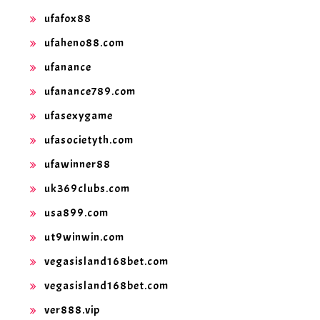
ufafox88
ufaheno88.com
ufanance
ufanance789.com
ufasexygame
ufasocietyth.com
ufawinner88
uk369clubs.com
usa899.com
ut9winwin.com
vegasisland168bet.com
vegasisland168bet.com
ver888.vip