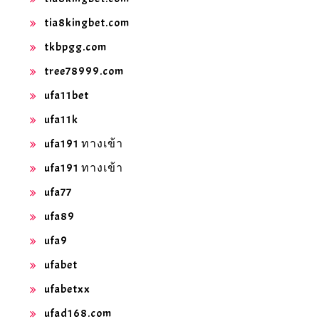
tia8kingbet.com
tkbpgg.com
tree78999.com
ufa11bet
ufa11k
ufa191 ทางเข้า
ufa191 ทางเข้า
ufa77
ufa89
ufa9
ufabet
ufabetxx
ufad168.com