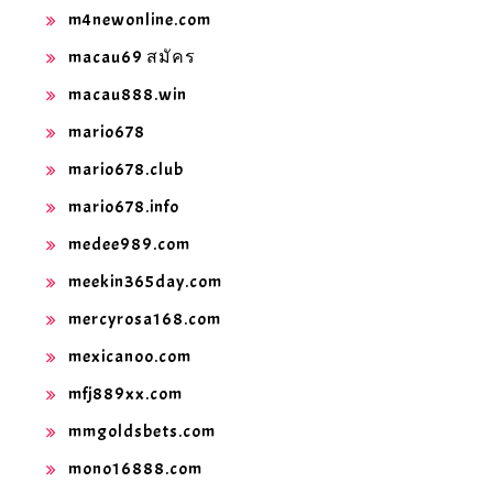
m4newonline.com
macau69 สมัคร
macau888.win
mario678
mario678.club
mario678.info
medee989.com
meekin365day.com
mercyrosa168.com
mexicanoo.com
mfj889xx.com
mmgoldsbets.com
mono16888.com