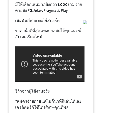
มีให้เลือกเล่นมากยิ่งกว่า 1,000 เกม จาก
ค่ายดัง PG, Joker, Pragmatic Play
เดิมพันกีฬาและก็อีสปอร์ต
ราคาน้ำดีที่สุด แทงบอลสดได้ทุกแมตช์
อัปเดตเรียลไทม์
รีวิวจากผู้ใช้งานจริง
“สมัครง่ายดาย แค่ไม่กี่นาทีก็เล่นได้เลย
เครดิตฟรีก็ใช้ได้จริง” – คุณดีพล