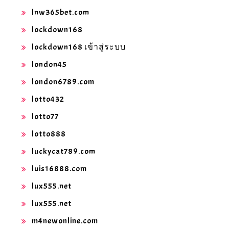
lnw365bet.com
lockdown168
lockdown168 เข้าสู่ระบบ
london45
london6789.com
lotto432
lotto77
lotto888
luckycat789.com
luis16888.com
lux555.net
lux555.net
m4newonline.com