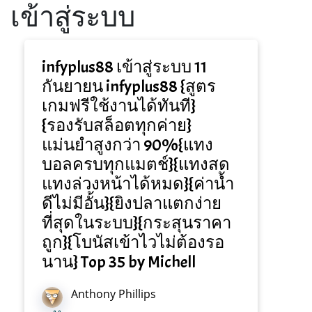
เข้าสู่ระบบ
infyplus88 เข้าสู่ระบบ 11
กันยายน infyplus88 {สูตร
เกมฟรีใช้งานได้ทันที}
{รองรับสล็อตทุกค่าย}
แม่นยำสูงกว่า 90%{แทง
บอลครบทุกแมตช์}{แทงสด
แทงล่วงหน้าได้หมด}{ค่าน้ำ
ดีไม่มีอั้น}{ยิงปลาแตกง่าย
ที่สุดในระบบ}{กระสุนราคา
ถูก}{โบนัสเข้าไวไม่ต้องรอ
นาน} Top 35 by Michell
Anthony Phillips