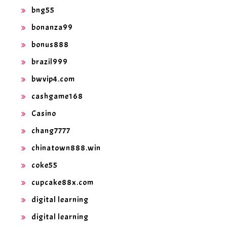
bng55
bonanza99
bonus888
brazil999
bwvip4.com
cashgame168
Casino
chang7777
chinatown888.win
coke55
cupcake88x.com
digital learning
digital learning