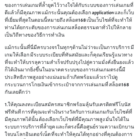
ของการเล่นเกมที่ล้ำยุคไว้วางใจได้กับระบบของการเล่นเกมที่
ดีแล้วก็มีคุณภาพ แม้กระนั้นคุณต้องเลือก application และก็เว็บ
ที่เยี่ยมที่สุดในตอนนี้หมายถึง สล็อต168 เป็นเว็บไซต์ที่จะทำให้
ท่านได้ยกระดับของการเล่นเกมสล็อตธรรมดาทั่วไปให้กลาย
เป็นวิถีทางของวิธีการทำเงิน
แม้กระนั้นที่นี่มีครบวงจรในทุกๆด้านไม่ว่าจะเป็นการบริการ มี
เกมให้เลือก มีระบบระเบียบที่ทันสมัยและก็คุณเรียนรู้แนวทาง
ที่จะทำให้บรรลุความสำเร็จปรับปรุงไปสู่ความมั่งคั่งยืนยงแล้ว
ก็ได้เงินมากยิ่งขึ้นในอนาคต ระบบของการเล่นเกมตรงนี้มี
ประสิทธิภาพสูงอย่างแน่นอน ถ้าเกิดพร้อมแล้วเราไปดู
กระบวนการโกยเงินเข้ากระเป๋าจากการเล่นเกมที่ สล็อต168
กันเลยดีกว่า
1.ให้คุณลงทะเบียนสมัครสมาชิกพร้อมลุ้นรับเครดิตฟรีโบนัส
ฟรีทันที การที่คุณจะทำเงินรางวัลกับการเล่นเกมกับเว็บไซต์ที่
มีคุณภาพได้นั้น ต้องเลือกเว็บไซต์ที่มีคุณภาพสูง มั่นใจได้ใน
ระบบการบริการที่ล้ำยุค และก็ตรงนี้คือศูนย์รวมความเบิกบาน
ใจบนโลกอินเตอร์เน็ต ที่จะทำให้คุณได้ทุกอย่างที่คุณต้องการ