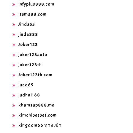
infyplus888.com
item388.com
Jinda55
jinda888
Joker123
joker123auto
joker123th
Joker123th.com
juad69
judhai168
khumsup888.me
kimchibetbet.com
kingdom66 ทางเข้า