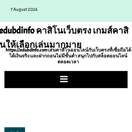
Skip
7 August 2026
to
content
edubdinfo คาสิโนเว็บตรง เกมส์คาสิ
นให้เลือกเล่นมากมาย
https://edubdinfo.com เล่นคาสิโนออนไลน์กับเว็บตรงที่เชื่อถือได้
ได้เงินจริง และฝากถอนไม่มีขั้นต่ำ สนุกไปกับสล็อตออนไลน์
ตลอดเวลา