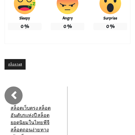
Sleepy
Angry
Surprise
0
%
0
%
0
%
สล็อต168
สล็อตเว็บตรง สล็อต
อันดับ1แห่งปี สล็อต
ยอดนิยมในไทย พีจี
สล็อตถอนง่าย ทาง