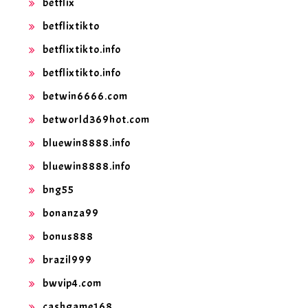
betflix
betflixtikto
betflixtikto.info
betflixtikto.info
betwin6666.com
betworld369hot.com
bluewin8888.info
bluewin8888.info
bng55
bonanza99
bonus888
brazil999
bwvip4.com
cashgame168