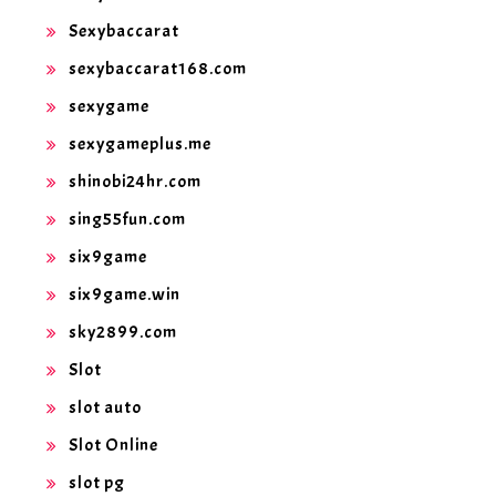
Sexybaccarat
sexybaccarat168.com
sexygame
sexygameplus.me
shinobi24hr.com
sing55fun.com
six9game
six9game.win
sky2899.com
Slot
slot auto
Slot Online
slot pg