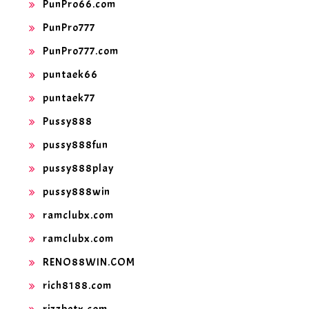
PunPro66.com
PunPro777
PunPro777.com
puntaek66
puntaek77
Pussy888
pussy888fun
pussy888play
pussy888win
ramclubx.com
ramclubx.com
RENO88WIN.COM
rich8188.com
rizzbetx.com