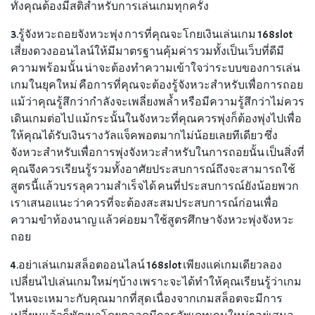
ทั้งคุณต้องมีสติสำหรับการเล่นเกมทุกครั้ง
3.รู้จังหวะถอยจังหวะพุ่ง การที่คุณจะโกยเงินเล่นเกม 168slot
เสี่ยงดวงออนไลน์ให้มีมาตรฐานคุ้มค่ารวมทั้งเป็นเว็บที่ดีมี
ความพร้อมนั้น น่าจะต้องทำความเข้าใจว่าระบบของการเล่น
เกมในยุคใหม่ คือการที่คุณจะต้องรู้จังหวะสำหรับเพื่อการถอย
แม้ว่าคุณรู้สึกว่ากำลังจะเพลี่ยงพล้ำ หรือมีความรู้สึกว่าไม่ควร
เดินเกมต่อไป แม้กระนั้นในจังหวะที่คุณควรพุ่งก็ต้องพุ่งไปเพื่อ
ให้คุณได้รับเงินรางวัลแจ็คพอตมากไม่น้อยเลยทีเดียว ซึ่ง
จังหวะสำหรับเพื่อการพุ่งจังหวะสำหรับในการถอยนั้น เป็นสิ่งที่
คุณจึงควรเรียนรู้รวมทั้งอาศัยประสบการณ์ถึงจะสามารถใช้
สูตรนี้แล้วบรรลุความสำเร็จได้ คนที่ประสบการณ์ยังน้อยพวก
เราเสนอแนะว่าควรที่จะต้องสะสมประสบการณ์ก่อนเพื่อ
ความขำท้องนาญ แล้วค่อยมาใช้สูตรศึกษาจังหวะพุ่งจังหวะ
ถอย
4.อย่าเล่นเกมสล็อตออนไลน์ 168slot เพียงแค่เกมเดียวลอง
เปลี่ยนไปเล่นเกมใหม่ๆบ้าง เพราะจะได้ทำให้คุณเรียนรู้ว่าเกม
ไหนจะเหมาะกับคุณมากที่สุด เนื่องจากเกมสล็อตจะมีการ