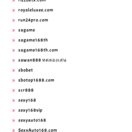
royaleluxee.com
run24pro.com
sagame
sagame168th
sagame168th.com
sawan888 ทดลองเล่น
sbobet
sbotop1688.com
scr888
sexy168
sexy168vip
sexyauto168
SexyAuto168.com