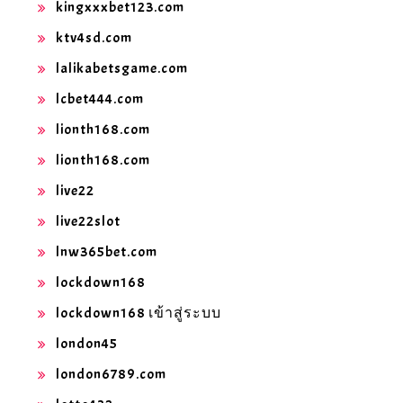
kingxxxbet123.com
ktv4sd.com
lalikabetsgame.com
lcbet444.com
lionth168.com
lionth168.com
live22
live22slot
lnw365bet.com
lockdown168
lockdown168 เข้าสู่ระบบ
london45
london6789.com