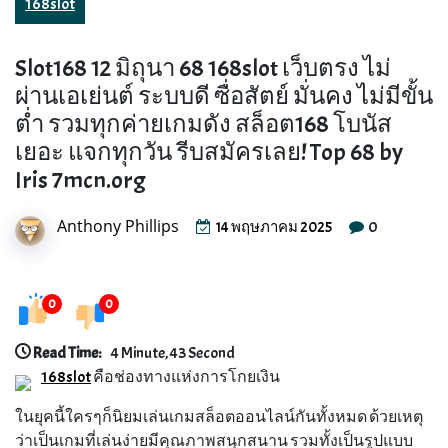
168slot
Slot168 12 มิถุนา 68 168slot เว็บตรง ไม่
ผ่านเอเย่นต์ ระบบดี ซื่อสัตย์ มั่นคง ไม่มีขั้น
ต่ำ รวมทุกค่ายเกมดัง สล็อต168 โบนัส
เยอะ แจกทุกวัน รีบสมัครเลย! Top 68 by
Iris 7mcn.org
Anthony Phillips
0
14 พฤษภาคม 2025
0
0
Read Time:
4 Minute, 43 Second
168slot
คือช่องทางแห่งการโกยเงิน
ในยุคนี้ใครๆก็นิยมเล่นเกมสล็อตออนไลน์กันทั้งหมด ด้วยเหตุ
ว่าเป็นเกมที่เล่นง่ายมีคุณภาพสนุกสนาน รวมทั้งเป็นรูปแบบ