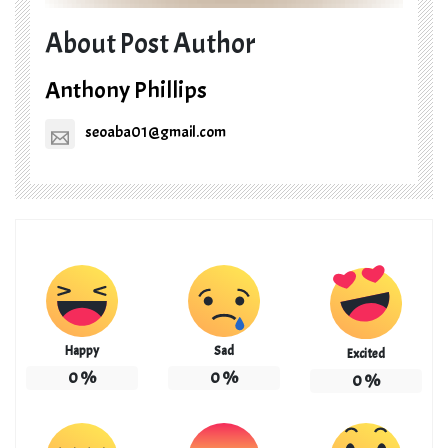
About Post Author
Anthony Phillips
seoaba01@gmail.com
Happy
Sad
Excited
0
%
0
%
0
%