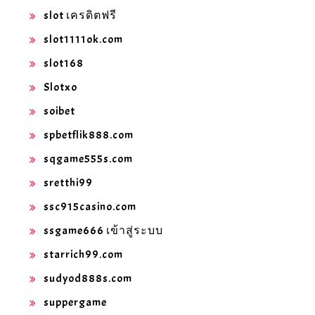
slot เครดิตฟรี
slot1111ok.com
slot168
Slotxo
soibet
spbetflik888.com
sqgame555s.com
sretthi99
ssc915casino.com
ssgame666 เข้าสู่ระบบ
starrich99.com
sudyod888s.com
suppergame