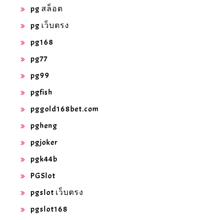
pg สล็อต
pg เว็บตรง
pg168
pg77
pg99
pgfish
pggold168bet.com
pgheng
pgjoker
pgk44b
PGSlot
pgslot เว็บตรง
pgslot168