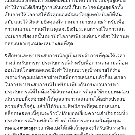
เปลี่ยนแล้วก็พัฒนาโดยตลอดมีการอัพเดทเกมใหม่ๆอยู่เสมอ
ทำให้ท่านได้เรียนรู้การเล่นเกมที่เป็นประโยชน์สูงสุดอีกทั้ง
เป็นการให้โอกาสให้ตัวคุณเองพัฒนาไปสู่เทคโนโลยีที่ทัน
สมัย และได้เงินง่าย ยิ่งคุณมีความมากมายหลายสำหรับเพื่อ
การเล่นเกมมากแค่ไหน คุณจะยิ่งมีประสบการณ์ในการเล่น
เกมมากเพียงแค่นั้น อย่าปิดโอกาสเพียงแค่เกมๆเดียวให้ท่านท
ดลองหลายๆเกมจะเหมาะสมที่สุด
5.ศึกษาและหาประสบการณ์อยู่เป็นประจำ การที่คุณใช้เวลา
ว่างสำหรับการหาประสบการณ์สำหรับเพื่อการเล่นเกมสล็อต
ออนไลน์โดยตลอดแจะยิ่งทำให้คุณบรรลุเป้าหมายได้ง่าย
เพราะว่าคุณแบ่งเวลาสำหรับเพื่อการเล่นเกมแล้วก็แบ่งเวลา
ในการหาประสบการณ์ไปพร้อมเพียงกัน กระบวนการหา
ประสบการณ์ที่ไม่ต้องใช้เงินทุนเป็นการที่คุณใช้ระบบทดสอบ
เล่น ระบบนี้จะช่วยทำให้คุณสามารถเล่นเกมได้อย่างประสบ
ความสำเร็จคุ้ม แล้วก็ได้รับประสิทธิภาพที่สุดยอด เล่นเกม
สล็อต168 ตรงนี้คุณจะว้าวไปกับยอดเยี่ยมความสำเร็จ รวมทั้ง
ประสบการณ์อันเพลินใจที่จะทำให้การเล่นเกมนั้นคุ้ม คุณ
ทดลอง manage เวลาจัดแบ่งให้ก็ดีแล้วคุณจะได้รับเงินรางวัล