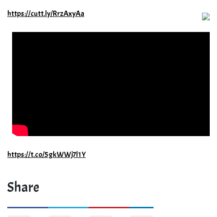
https://cutt.ly/RrzAxyAa
https://t.co/5gkWWj7l1Y
Share