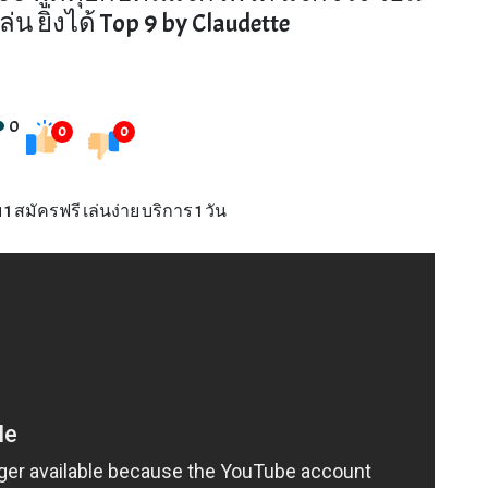
่น ยิ่งได้ Top 9 by Claudette
0
0
0
 สมัครฟรี เล่นง่าย บริการ 1 วัน