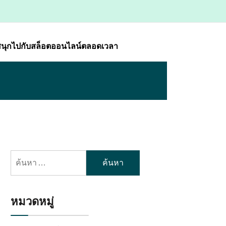
ต่ำ สนุกไปกับสล็อตออนไลน์ตลอดเวลา
ค้นหา
สำหรับ:
หมวดหมู่