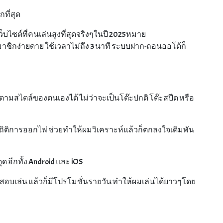
ที่สุด
ไซต์ที่คนเล่นสูงที่สุดจริงๆในปี 2025หมาย
ชิกง่ายดาย ใช้เวลาไม่ถึง 3 นาที ระบบฝาก-ถอนออโต้ก็
ามสไตล์ของตนเองได้ ไม่ว่าจะเป็นโต๊ะปกติ โต๊ะสปีด หรือ
ดงสถิติการออกไพ่ ช่วยทำให้ผมวิเคราะห์แล้วก็ตกลงใจเดิมพัน
ุด อีกทั้ง Android และ iOS
สอบเล่น แล้วก็มีโปรโมชั่นรายวัน ทำให้ผมเล่นได้ยาวๆโดย