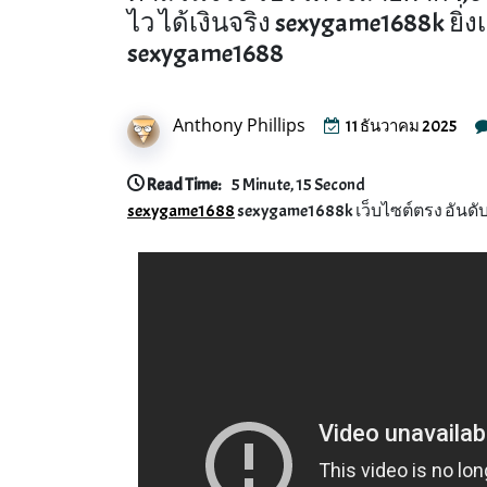
ไว ได้เงินจริง sexygame1688k ยิ่งเล
sexygame1688
Anthony Phillips
11 ธันวาคม 2025
Read Time:
5 Minute, 15 Second
sexygame1688
sexygame1688k เว็บไซต์ตรง อันดับ 1