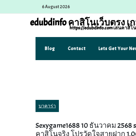
Skip
6 August 2026
to
content
edubdinfo คาสิโนเว็บตรง เ
https://edubdinfo.com เล่นคาสิ
Blog
Contact
Lets Get Your Ne
บาคาร่า
Sexygame1688 10 ธันวาคม 2568 se
คาสิโนจริง โปรวัดใจสายฝาก 1,0