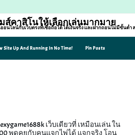
กมส์คาสิโนให้เลือกเล่นมากมาย
โนออนไลน์กับเว็บตรงที่เชื่อถือได้ ได้เงินจริง และฝากถอนไม่มีขั้น
w Site Up And Running In No Time!
Pin Posts
xygame1688k เว็บเดียวที่ เหมือนเล่น ใน
00 พูดคุยกับคนแจกไพ่ได้ แจกจริง โอน