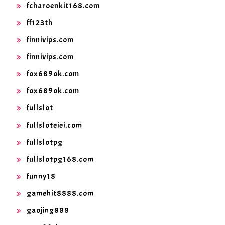
fcharoenkit168.com
ff123th
finnivips.com
finnivips.com
fox689ok.com
fox689ok.com
fullslot
fullsloteiei.com
fullslotpg
fullslotpg168.com
funny18
gamehit8888.com
gaojing888