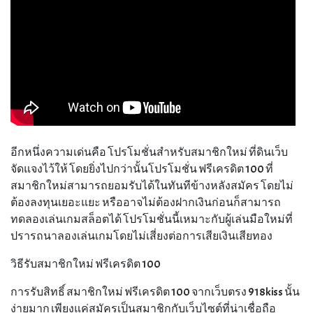
อีกหนึ่งความเด่นคือ โปรโมชั่นสำหรับสมาชิกใหม่ ที่ดินเว็บ
จัดแจงไว้ให้ โดยยิ่งไปกว่านั้นโปรโมชั่น ฟรีเครดิต 100 ที่
สมาชิกใหม่สามารถยอมรับได้ในทันทีข้างหลังสมัคร โดยไม่
ต้องลงทุนเยอะแยะ หรืออาจไม่ต้องฝากเงินก่อนก็สามารถ
ทดลองเล่นเกมสล็อตได้ โปรโมชั่นนี้เหมาะกับผู้เล่นมือใหม่ที่
ปรารถนาลองเล่นเกมโดยไม่เสี่ยงต่อการเสียเงินเสียทอง
วิธีรับสมาชิกใหม่ ฟรีเครดิต 100
การรับสิทธิ์ สมาชิกใหม่ ฟรีเครดิต 100 จากเว็บตรง 918kiss นั้น
ง่ายมาก เพียงแค่สมัครเป็นสมาชิกกับเว็บไซต์ที่น่าเชื่อถือ