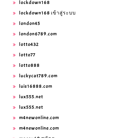
lockdown168
lockdown168 เข้าสู่ระบบ
london45
london6789.com
lotto432
lotto77
lotto888
luckycat789.com
luis16888.com
lux555.net
lux555.net
m4newonline.com
m4newonline.com