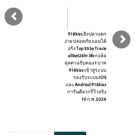
918kiss ยิงปลาแตก
ง่าย ปลอดภัย ถอนได้
จริง Top 33 by Tracie
allbet24hr.life กงล้อ
สุลต่านรับทอง 1 บาท
918kiss เข้าสู่ระบบ
รองรับระบบ IOS
และ Andriod 918kiss
การันตีจากรีวิวจริง
10 ก.พ. 2026
ค้นหา