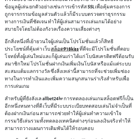
ข้อมูลผู้เล่น ยกตัวอย่างเช่น การเข้ารหัส SSL เพื่อคุ้มครองการ
ถูกจารกรรมข้อมูลส่วนตัว แล้วก็มีระบบตรวจตราธุรกรรม
ทางการเงินที่ชัดเจน ทำให้ผู้เล่นสามารถเล่นเกมได้อย่าง
สบายใจโดยไม่ต้องกังวลเรื่องความเสี่ยงต่างๆ
อีกสิ่งหนึ่งที่เย้ายวนใจผู้เล่นเป็น โปรโมชั่นแล้วก็สิทธิ
ประโยชน์ที่คุ้มค่า เว็บ
สล็อต918kiss
ที่ดีจะมีโปรโมชั่นที่ตอบ
โจทย์ทั้งผู้เล่นใหม่และก็ผู้เล่นเก่า ได้แก่ โบนัสเครดิตฟรีต้อนรับ
สมาชิกใหม่ โปรโมชั่นฝากเงินเพิ่มเงินโบนัส หรือแม้แต่ระบบ
สะสมแต้มแลกรางวัล ซึ่งสิ่งเหล่านี้สามารถที่จะช่วยเพิ่มช่อง
ทางในการทำเงินและเพิ่มความสนุกสนานร่าเริงสำหรับเพื่อ
การเล่นเกม
สำหรับผู้ที่ยังลังเล allbet24hr การทดลองเล่นเกมสล็อตฟรีก็เป็น
อีกหนึ่งหนทางที่ดี เว็บที่มีระบบระเบียบทดสอบเล่นไม่จำเป็นที่
ต้องฝากเงินก่อน สามารถช่วยทำให้ผู้เล่นทำความเข้าใจ
กรรมวิธีเล่นรวมทั้งทดลองเทคนิคต่างๆก่อนลงเงินจริง ทำให้
สามารถวางแผนการเดิมพันได้ให้รอบคอบ