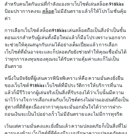
สำหรับคนใดกันแน่ที่กำลังมองหาเว็บไซต์เล่นสล็อต 918kiss
ป้อมปราการคงจะ
สล็อต
ไม่มีอันตราย แล้วก็ให้โปรโมชั่นคุ้ม
ค่า
การเลือกเว็บไซต์ สล็อต918kiss เล่นสล็อตถือเป็นสิ่งจำเป็นขั้น
ตอนแรกสำหรับผู้เล่นทั้งมือใหม่แล้วก็มือโปร เพราะนอกจาก
จะช่วยให้คุณสนุกกับเกมได้อย่างเต็มเปี่ยมแล้ว การเลือก
เว็บไซต์ที่มั่นอาจจะและก็ปลอดภัยยังช่วยทำให้คุณเชื่อมั่นได้
ว่าทุกการลงทุนของคุณจะได้รับความคุ้มค่าและก็ไม่เป็น
อันตราย
หนึ่งในปัจจัยที่ผู้เล่นควรพินิจพิเคราะห์คือ ความมั่นคงยั่งยืน
ของเว็บไซต์ 918kiss เว็บไซต์ที่มีประวัติการให้บริการที่นาน
แล้วก็มีรีวิวจากผู้เล่นจริงเป็นสิ่งที่รับรองได้ว่าเว็บนั้นมีความ
น่าไว้วางใจ การเลือกเล่นกับเว็บไซต์ตรงไม่ผ่านเอเย่นต์ถือเป็น
ลู่ทางที่ดีที่สุด เนื่องจากว่าคุณจะมั่นอกมั่นใจได้ว่าการฝาก-
ถอนเงินจะเป็นไปอย่างเร็ว ไม่มีอันตราย และไม่มีการทุจริต
เว้นแต่ความมั่นคงและยั่งยืนแล้ว ความปลอดภัย ก็เป็นสิ่งที่ไม่
ควรมองข้าม เว็บไซต์ที่ดีต้องมีระบบรักษาความปลอดภัยของ