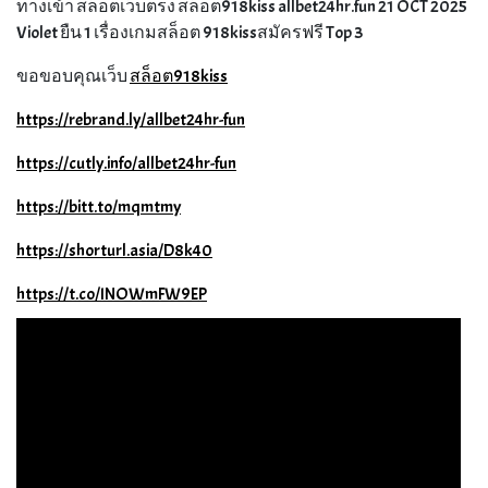
ทางเข้า สล็อตเว็บตรง สล็อต918kiss allbet24hr.fun 21 OCT 2025
Violet ยืน 1 เรื่องเกมสล็อต 918kissสมัครฟรี Top 3
ขอขอบคุณเว็บ
สล็อต918kiss
https://rebrand.ly/allbet24hr-fun
https://cutly.info/allbet24hr-fun
https://bitt.to/mqmtmy
https://shorturl.asia/D8k40
https://t.co/INOWmFW9EP