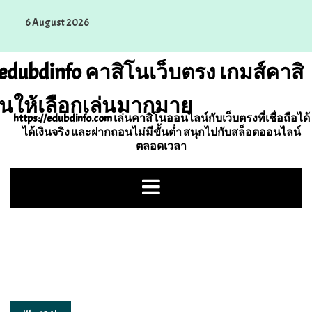
Skip
6 August 2026
to
content
edubdinfo คาสิโนเว็บตรง เกมส์คาสิ
นให้เลือกเล่นมากมาย
https://edubdinfo.com เล่นคาสิโนออนไลน์กับเว็บตรงที่เชื่อถือได้
ได้เงินจริง และฝากถอนไม่มีขั้นต่ำ สนุกไปกับสล็อตออนไลน์
ตลอดเวลา