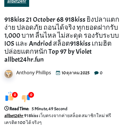
allbet24hr
918kiss 21 October 68 918kiss ยิงปลาแตก
ง่าย ปลอดภัย ถอนได้จริง ทุกยอดฝากรับ
1,000 บาท ลื่นไหล ไม่สะดุด รองรับระบบ
IOS และ Andriod สล็อต918kiss เกมฮิต
ปล่อยแตกหนัก Top 97 by Violet
allbet24hr.fun
Anthony Phillips
0
10 ตุลาคม 2025
0
0
Read Time:
5 Minute, 49 Second
allbet24hr
918kiss เว็บตรงจากค่ายสล็อต สมาชิกใหม่ ฟรี
เครดิต 100 ได้ จริงๆ