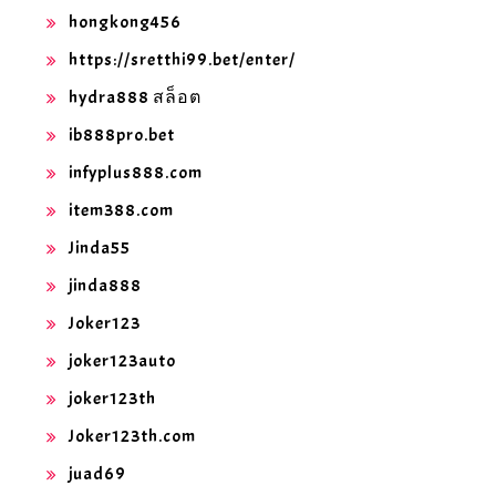
hongkong456
https://sretthi99.bet/enter/
hydra888 สล็อต
ib888pro.bet
infyplus888.com
item388.com
Jinda55
jinda888
Joker123
joker123auto
joker123th
Joker123th.com
juad69