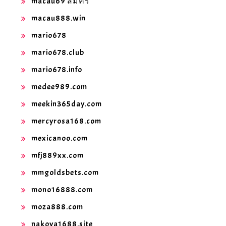
macau69 สมัคร
macau888.win
mario678
mario678.club
mario678.info
medee989.com
meekin365day.com
mercyrosa168.com
mexicanoo.com
mfj889xx.com
mmgoldsbets.com
mono16888.com
moza888.com
nakoya1688.site