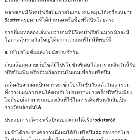
2. เล่นเกมสล็อตที่มีฟีเจอร์ฟรีสปินในเกม
หลายเกมมี ฟีพบร์ฟรีสปินภายในเกม เช่น หมุนได้เครื่องหมาย
Scatter ครบตามที่ได้กำหนด หรือซื้อฟรีสปินโดยตรง
จากที่ผมทดลองเล่น พบว่า เกมที่มีฟีพบร์ฟรีสปินมาก มักจะมี
โอกาสลุ้นรางวัลใหญ่ได้มากกว่าเกมที่ไม่มีฟีพบร์นี้
3. ใช้โปรโมชั่นและโบนัสประจำวัน
เว็บสล็อตหลายเว็บไซต์มีโปรโมชั่นพิเศษ ได้แก่ ฝากเงินวันนี้รับ
ฟรีสปินเพิ่ม หรือร่วมกิจกรรมในเกมเพื่อรับฟรีสปิน
เคล็ดลับจากผมเป็น ควรจะ เช็กโปรโมชั่นวันแล้ววันเล่า รวม
ทั้งวางแผนการเล่นให้ตรงกับโปร เพราะบางครั้งฟรีสปินเพียง
ไม่กี่รอบก็สามารถแปลงเงินที่ใช้ในการเดิมพันหลักสิบเป็น
รางวัลหลักพันได้
ประสบการณ์ตรง ฟรีสปินแปลงเกมได้จริง rockstar66
ผมจำได้กระจ่างคราวหนึ่ง ผมได้รับ ฟรีสปิน 20 รอบ จากโปร