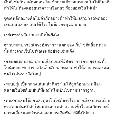
เงินก็เช่นกัน แค่กดถอน เงินเข้ากระเป๋าวอเลทภายในไม่กี่นาที
ทำให้ไม่ต้องคอยธนาคาร หรือกลัวเรื่องยอดเงินไม่เข้า
จุดเด่นอีกอย่างคือ ไม่จำกัดอย่างต่ำ ทำให้ผมสามารถทดลอง
เล่นเกมหลายๆเกมได้ โดยไม่ต้องลงทุนมากมาย
rockstar66 อัตราแตกดี เป็นยังไง
จากประสบการณ์ตรง อัตราการแตกของ เว็บไซต์สล็อต ตรง
นั้นต่างจากเว็บไซต์เอเย่นต์อย่างแจ่มแจ้ง
• สล็อตแตกบ่อยมาก ผมเลือกเกมที่มีอัตราการจ่ายสูงรวมทั้ง
โบนัสบ่อย พบว่ารางวัลเล็กมักออกตลอด ทำให้สามารถสะสม
ทุนไปเล่นรางวัลใหญ่
• ระบบสุ่มเป็นกลาง เล่นแล้วคิดว่าไม่ได้ถูกล็อกผล เหมือน
หลายเว็บไซต์เอเย่นต์ที่ผลมักไม่เป็นไปตามมาตรฐาน
• ทดสอบเล่นได้ก่อนลงทุน เว็บไซต์ตรงโดยมากมีระบบระเบียบ
ทดสอบเล่นฟรี ทำให้ผมสามารถทำความเข้าใจเกม วิเคราะห์
ความเสี่ยง และกำหนดแผนการเดิมพันได้ดียิ่งไปกว่า