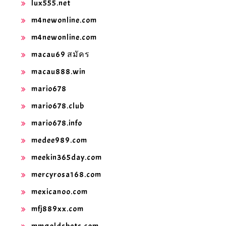
lux555.net
m4newonline.com
m4newonline.com
macau69 สมัคร
macau888.win
mario678
mario678.club
mario678.info
medee989.com
meekin365day.com
mercyrosa168.com
mexicanoo.com
mfj889xx.com
mmgoldsbets.com