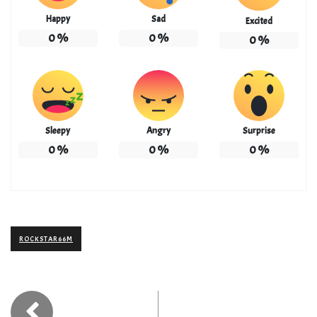
Happy
Sad
Excited
0
%
0
%
0
%
Sleepy
Angry
Surprise
0
%
0
%
0
%
ROCKSTAR66M