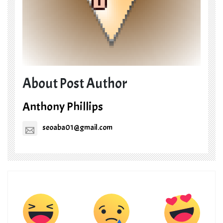
About Post Author
Anthony Phillips
seoaba01@gmail.com