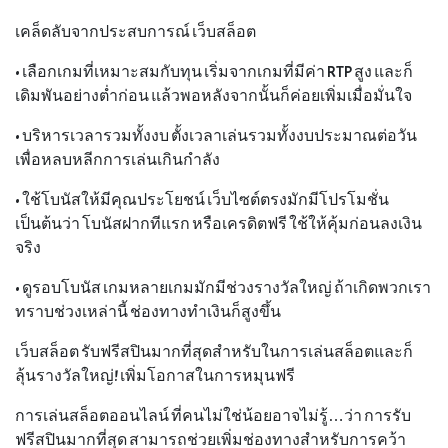
เคล็ดลับจากประสบการณ์ เว็บสล็อต
• เลือกเกมที่เหมาะสมกับทุน เริ่มจากเกมที่มีค่า RTP สูง และก็
เดิมพันอย่างต่ำก่อน แล้วพอหลังจากนั้นก็ค่อยเพิ่มเมื่อมั่นใจ
• บริหารเวลารวมทั้งงบ ตั้งเวลาเล่นรวมทั้งงบประมาณต่อวัน
เพื่อหลบหลีกการเล่นเกินกำลัง
• ใช้โบนัสให้มีคุณประโยชน์ เว็บไซต์ตรงมักมีโปรโมชั่น
เป็นต้นว่า โบนัสฝากทีแรก หรือเครดิตฟรี ใช้ให้คุ้มก่อนลงเงิน
จริง
• ดูรอบโบนัส เกมหลายเกมมักมีช่วงรางวัลใหญ่ ถ้าเกิดพวกเรา
ทราบช่วงเหล่านี้ ช่องทางทำเงินก็สูงขึ้น
เว็บสล็อต รับฟรีสปินมากที่สุดสำหรับในการเล่นสล็อตและก็
ลุ้นรางวัลใหญ่! เพิ่มโอกาสในการหมุนฟรี
การเล่นสล็อตออนไลน์ ที่คนไม่ใช่น้อยอาจไม่รู้…ว่า การรับ
ฟรีสปินมากที่สุด สามารถช่วยเพิ่มช่องทางสำหรับการคว้า