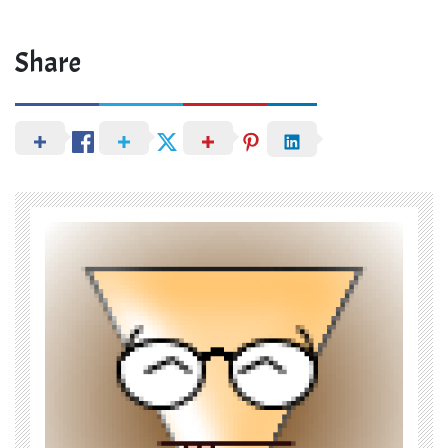
Share