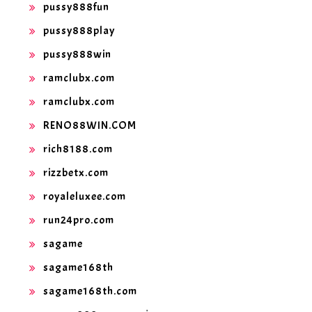
pussy888fun
pussy888play
pussy888win
ramclubx.com
ramclubx.com
RENO88WIN.COM
rich8188.com
rizzbetx.com
royaleluxee.com
run24pro.com
sagame
sagame168th
sagame168th.com