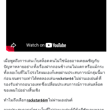
เมื่อพูดถึงการเล่น เว็บสล็อต คนไม่ใช่น้อยอาจเคยเผชิญกับ
ปัญหาหลายอย่าง ทั้งเรื่องฝากถอนช้า เกมไม่แตก หรือแม้กระ
ทั้งเจอเว็บที่ไม่โปร่งใส ผมเองก็เคยผ่านประสบการณ์กลุ่มนี้มา
ก่อน จนตราบเท่าได้ทดลองเล่น rockstar66 ไม่ผ่านเอเย่นต์ ที่
รองรับ ฝากถอนวอเลท ซึ่งเปลี่ยนประสบการณ์การเล่นสล็อต
ของผมไปอย่างสิ้นเชิง
ทำไมถึงเลือก
rockstar66m
ไม่ผ่านเอเย่นต์