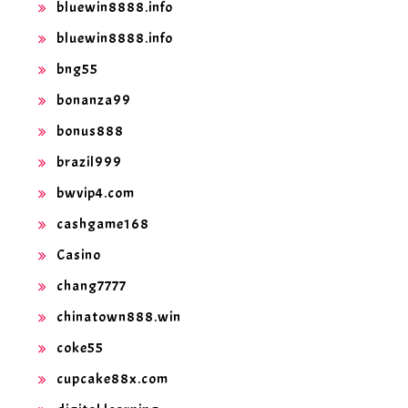
bluewin8888.info
bluewin8888.info
bng55
bonanza99
bonus888
brazil999
bwvip4.com
cashgame168
Casino
chang7777
chinatown888.win
coke55
cupcake88x.com