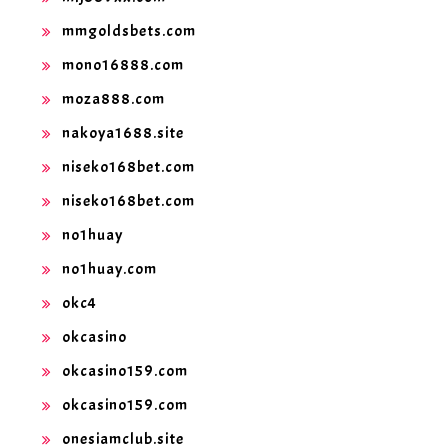
mmgoldsbets.com
mono16888.com
moza888.com
nakoya1688.site
niseko168bet.com
niseko168bet.com
no1huay
no1huay.com
okc4
okcasino
okcasino159.com
okcasino159.com
onesiamclub.site