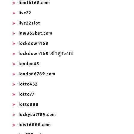
lionth168.com
live22
live22slot
lnw365bet.com
lockdown168
lockdown168 เข้าสู่ระบบ
london45
london6789.com
lotto432
lotto77
lotto888
luckycat789.com
luis16888.com