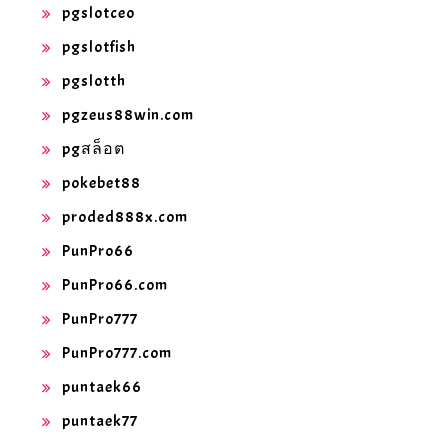
pgslotceo
pgslotfish
pgslotth
pgzeus88win.com
pgสล็อต
pokebet88
proded888x.com
PunPro66
PunPro66.com
PunPro777
PunPro777.com
puntaek66
puntaek77