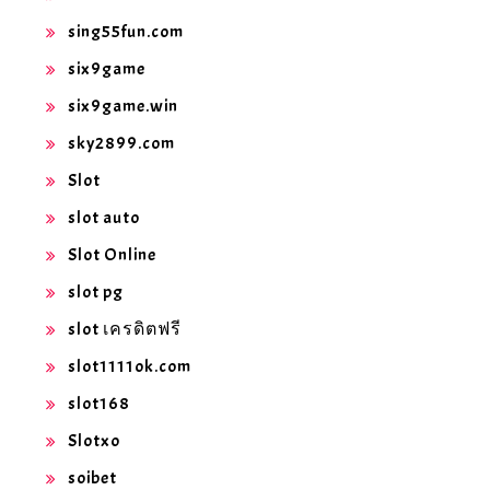
sing55fun.com
six9game
six9game.win
sky2899.com
Slot
slot auto
Slot Online
slot pg
slot เครดิตฟรี
slot1111ok.com
slot168
Slotxo
soibet