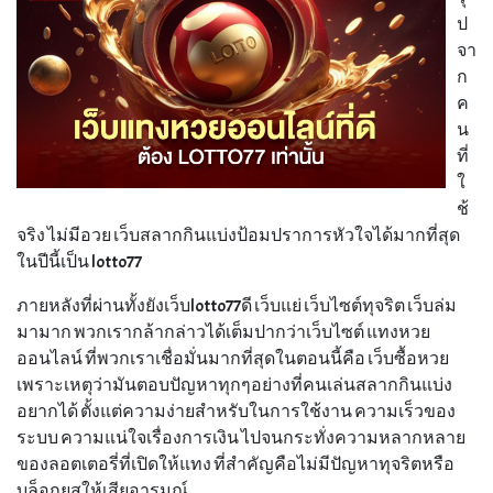
ป
จา
ก
ค
น
ที่
ใ
ช้
จริง ไม่มีอวย เว็บสลากกินแบ่งป้อมปราการหัวใจได้มากที่สุด
ในปีนี้เป็น lotto77
ภายหลังที่ผ่านทั้งยังเว็บlotto77ดี เว็บแย่ เว็บไซต์ทุจริต เว็บล่ม
มามาก พวกเรากล้ากล่าวได้เต็มปากว่าเว็บไซต์ แทงหวย
ออนไลน์ ที่พวกเราเชื่อมั่นมากที่สุดในตอนนี้คือ เว็บซื้อหวย
เพราะเหตุว่ามันตอบปัญหาทุกๆอย่างที่คนเล่นสลากกินแบ่ง
อยากได้ ตั้งแต่ความง่ายสำหรับในการใช้งาน ความเร็วของ
ระบบ ความแน่ใจเรื่องการเงิน ไปจนกระทั่งความหลากหลาย
ของลอตเตอรี่ที่เปิดให้แทง ที่สำคัญคือไม่มีปัญหาทุจริตหรือ
บล็อกยูสให้เสียอารมณ์