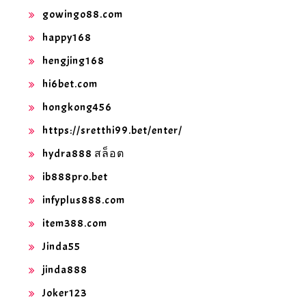
gowingo88.com
happy168
hengjing168
hi6bet.com
hongkong456
https://sretthi99.bet/enter/
hydra888 สล็อต
ib888pro.bet
infyplus888.com
item388.com
Jinda55
jinda888
Joker123