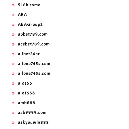
918kissme
ABA
ABAGroup2
abbet789.com
acebet789.com
allbet24hr
allone745s.com
allone745s.com
alot66
alot666
amb888
asb9999.com
askyouwin888