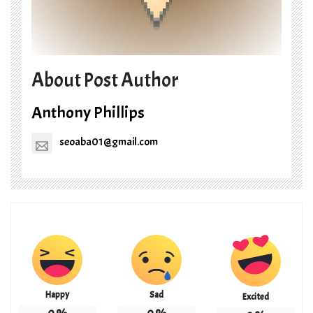
About Post Author
Anthony Phillips
seoaba01@gmail.com
Happy
Sad
Excited