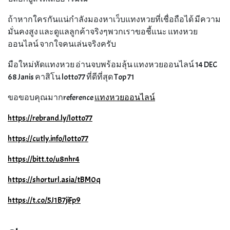
ถ้าหากใครกันแน่กำลังมองหาเว็บแทงหวยที่เชื่อถือได้ มีความ
มั่นคงสูง และดูแลลูกค้าจริงๆพวกเราขอชี้แนะ แทงหวย
ออนไลน์ จากใจคนเล่นจริงครับ
มือใหม่หัดแทงหวย อ่านจบพร้อมลุ้น แทงหวยออนไลน์ 14 DEC
68 Janis คาสิโน lotto77 ที่ดีที่สุด Top 71
ขอขอบคุณมากreference
แทงหวยออนไลน์
https://rebrand.ly/lotto77
https://cutly.info/lotto77
https://bitt.to/u8nhr4
https://shorturl.asia/tBM0q
https://t.co/5J1B7jiFp9