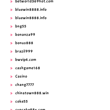
betworld369hot.com
bluewin8888.info
bluewin8888.info
bng55
bonanza99
bonus888
brazil999
bwvip4.com
cashgame168
Casino
chang7777
chinatown888.win
coke55
cupcake88x.com