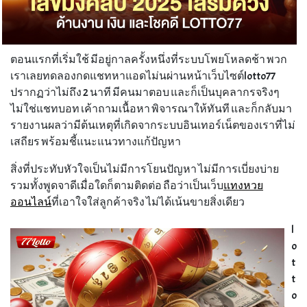
ตอนแรกที่เริ่มใช้ มีอยู่กาลครั้งหนึ่งที่ระบบโพยโหลดช้า พวก
เราเลยทดลองกดแชทหาแอดไม่นผ่านหน้าเว็บไซต์lotto77
ปรากฏว่าไม่ถึง 2 นาที มีคนมาตอบ และก็เป็นบุคลากรจริงๆ
ไม่ใช่แชทบอท เค้าถามเนื้อหา พิจารณาให้ทันที และก็กลับมา
รายงานผลว่ามีต้นเหตุที่เกิดจากระบบอินเทอร์เน็ตของเราที่ไม่
เสถียร พร้อมชี้แนะแนวทางแก้ปัญหา
สิ่งที่ประทับหัวใจเป็นไม่มีการโยนปัญหา ไม่มีการเบี่ยงบ่าย
รวมทั้งพูดจาดีเมื่อใดก็ตามติดต่อ ถือว่าเป็นเว็บ
แทงหวย
ออนไลน์
ที่เอาใจใส่ลูกค้าจริง ไม่ได้เน้นขายสิ่งเดียว
l
o
t
t
o