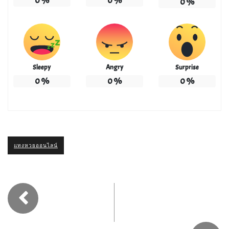
0
%
0
%
0
%
Sleepy
Angry
Surprise
0
%
0
%
0
%
แทงหวยออนไลน์