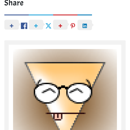
Share