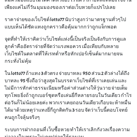
สมัครมองแบบไม่ได้คาดหวังอะไร แต่ว่าภายหลังที่ลองใช้งาน
เพียงแค่ไม่กี่วัน มุมมองของเราต่อเว็บหวยก็แปรไปเลย
ราคาจ่ายของเว็บไซต์ lotto77 นับว่าสูงกว่ามาตรฐานทั่วๆไป
แบบเห็นได้ชัด แทงถูกคราวคือคุ้มมากกว่าถูกแจ็กพอต
จุดที่ทำให้เราคิดว่าเว็บไซต์แห่งนี้เป็นจริงเป็นจังกับการดูแล
ลูกค้าคืออัตราจ่ายที่จัดว่าแรงพอควร เมื่อเทียบกับหลาย
เว็บไซต์ในตลาดที่ให้เรทต่ำหรือหักเปอร์เซ็นต์มากมายจน
กระทั่งไม่คุ้ม
ใน lotto77 ถ้าแทง 3 ตัวตรง จ่ายบาทละ 950 ส่วน 2 ตัวล่างได้ถึง
บาทละ 95 ซึ่งถือว่าสูงสุดในบรรดาเว็บไซต์ที่เราเคยเล่น และ
ไม่มีการหักค่าธรรมเนียมหรือค่าส่วนต่างให้วุ่นวาย จ่ายเต็ม
ทุกโพย ยิ่งถ้าถูกเบอร์ชุดหรือเล่นยี่กีหลายรอบในวันเดียว กำไร
ต่อวันก็ไม่น้อยเลยค่ะ พวกเราเคยถอนวันเดียวเกือบจะห้าหมื่น
ได้มาด้วยเหตุว่าแทงยี่กีถูกติดกัน 3 รอบ จัดว่าเว็บนี้ตอบโจทย์
คนถูกใจลุ้นจริงๆ
ระบบการฝากถอนที่ เว็บซื้อหวย ทำให้เราเลิกกังวลเรื่องความ