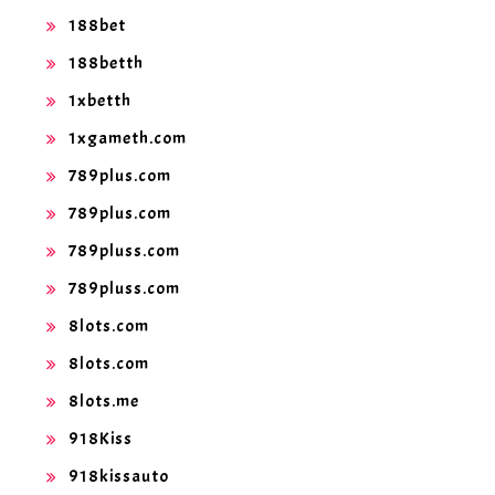
188bet
188betth
1xbetth
1xgameth.com
789plus.com
789plus.com
789pluss.com
789pluss.com
8lots.com
8lots.com
8lots.me
918Kiss
918kissauto