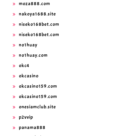
moza888.com
nakoya1688.site
niseko168bet.com
niseko168bet.com
no1huay
no1huay.com
okc4
okcasino
okcasino159.com
okcasino159.com
onesiamclub.site
p2vvip
panama888