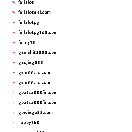
fullslot
fullsloteiei.com
fullslotpg
fullslotpg168.com
funny18
gamehit8888.com
gaojing888
gem99ths.com
gem99ths.com
goatza888fin.com
goatza888fin.com
gowingo88.com
happy168