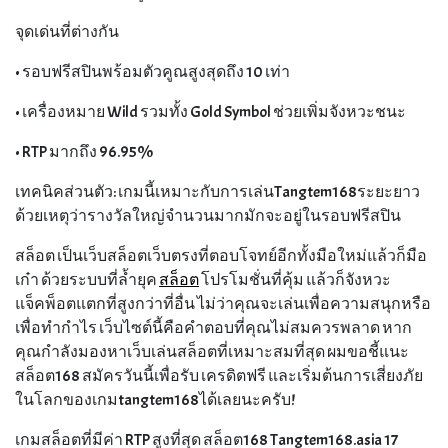
จุดเด่นที่ต่างกัน
• รอบฟรีสปินพร้อมตัวคูณสูงสุดถึง 10 เท่า
• เครื่องหมาย Wild รวมทั้ง Gold Symbol ช่วยเพิ่มจังหวะชนะ
• RTP มากถึง 96.95%
เทคนิคส่วนตัว: เกมนี้เหมาะกับการเล่นTangtem168ระยะยาว
ด้วยเหตุว่ารางวัลใหญ่จำนวนมากมักจะอยู่ในรอบฟรีสปิน
สล็อต เป็นเว็บสล็อตเว็บตรงที่ตอบโจทย์อีกทั้งมือใหม่แล้วก็มือ
เก๋า ด้วยระบบที่ล้ำยุค
สล็อต
โปรโมชั่นที่คุ้ม แล้วก็จังหวะ
แจ็คพ็อตแตกที่สูงกว่าที่อื่น ไม่ว่าคุณจะเล่นเพื่อความสนุกหรือ
เพื่อทำกำไร เว็บไซต์นี้คือคำตอบที่คุณไม่สมควรพลาด หาก
คุณกำลังมองหาเว็บเล่นสล็อตที่เหมาะสมที่สุด ผมขอชี้แนะ
สล็อต168 สมัครวันนี้เพื่อรับ เครดิตฟรี และเริ่มต้นการเสี่ยงภัย
ในโลกของเกมtangtem168ได้เลยนะครับ!
เกมสล็อตที่มีค่า RTP สูงที่สุด สล็อต168 Tangtem168.asia 17