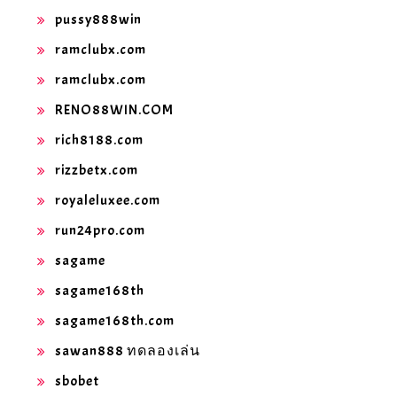
pussy888win
ramclubx.com
ramclubx.com
RENO88WIN.COM
rich8188.com
rizzbetx.com
royaleluxee.com
run24pro.com
sagame
sagame168th
sagame168th.com
sawan888 ทดลองเล่น
sbobet