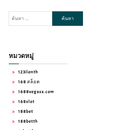
ค้นหา
สำหรับ:
หมวดหมู่
123lionth
168 สล็อต
1688vegasx.com
168slot
188bet
188betth