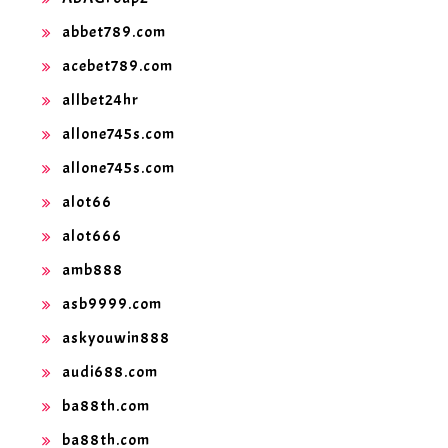
abbet789.com
acebet789.com
allbet24hr
allone745s.com
allone745s.com
alot66
alot666
amb888
asb9999.com
askyouwin888
audi688.com
ba88th.com
ba88th.com