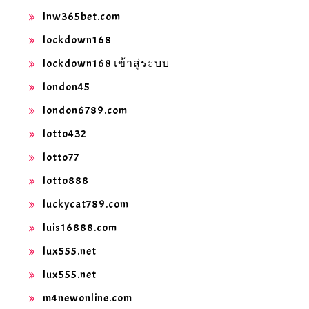
lnw365bet.com
lockdown168
lockdown168 เข้าสู่ระบบ
london45
london6789.com
lotto432
lotto77
lotto888
luckycat789.com
luis16888.com
lux555.net
lux555.net
m4newonline.com