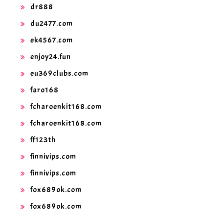
dr888
du2477.com
ek4567.com
enjoy24.fun
eu369clubs.com
faro168
fcharoenkit168.com
fcharoenkit168.com
ff123th
finnivips.com
finnivips.com
fox689ok.com
fox689ok.com