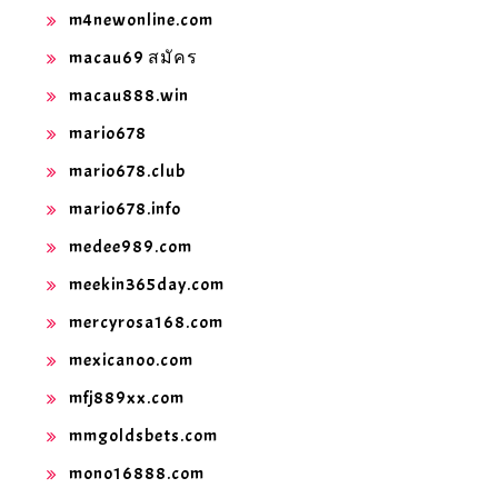
m4newonline.com
macau69 สมัคร
macau888.win
mario678
mario678.club
mario678.info
medee989.com
meekin365day.com
mercyrosa168.com
mexicanoo.com
mfj889xx.com
mmgoldsbets.com
mono16888.com