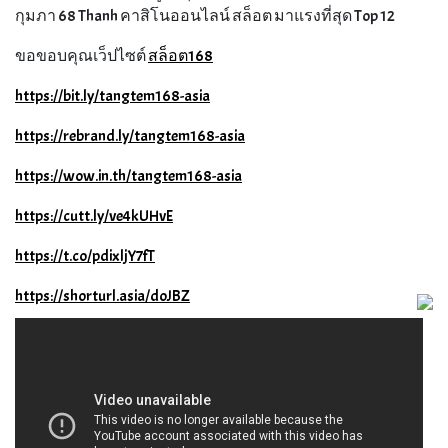
กุมภา 68 Thanh คาสิโนออนไลน์ สล็อต มาแรงที่สุด Top 12
ขอขอบคุณเว็ปไซต์
สล็อต168
https://bit.ly/tangtem168-asia
https://rebrand.ly/tangtem168-asia
https://wow.in.th/tangtem168-asia
https://cutt.ly/ve4kUHvE
https://t.co/pdixljY7fT
https://shorturl.asia/doJBZ