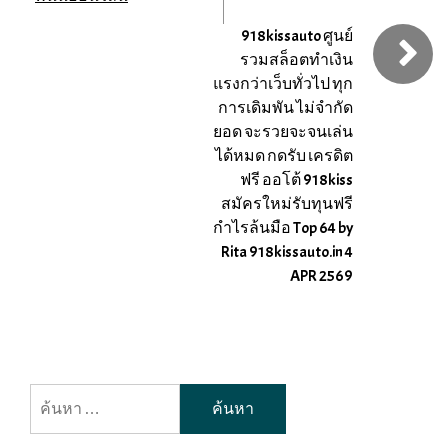
918kissauto ศูนย์
รวมสล็อตทำเงิน
แรงกว่าเว็บทั่วไป ทุก
การเดิมพัน ไม่จำกัด
ยอด จะรวยจะจนเล่น
ได้หมด กดรับ เครดิต
ฟรี ออโต้ 918kiss
สมัครใหม่รับทุนฟรี
กำไรล้นมือ Top 64 by
Rita 918kissauto.in 4
APR 2569
ค้นหา
สำหรับ: