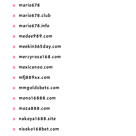
mario678
mario678.club
mario678.info
medee989.com
meekin365day.com
mercyrosa168.com
mexicanoo.com
mfj889xx.com
mmgoldsbets.com
mono16888.com
moza888.com
nakoya1688.site
niseko168bet.com