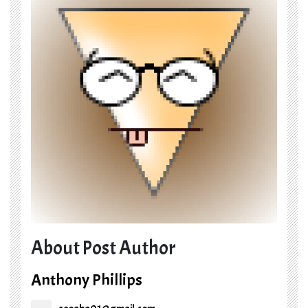
About Post Author
Anthony Phillips