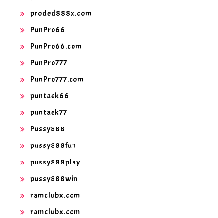
proded888x.com
PunPro66
PunPro66.com
PunPro777
PunPro777.com
puntaek66
puntaek77
Pussy888
pussy888fun
pussy888play
pussy888win
ramclubx.com
ramclubx.com