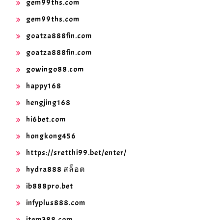
gem99ths.com
gem99ths.com
goatza888fin.com
goatza888fin.com
gowingo88.com
happy168
hengjing168
hi6bet.com
hongkong456
https://sretthi99.bet/enter/
hydra888 สล็อต
ib888pro.bet
infyplus888.com
item388.com