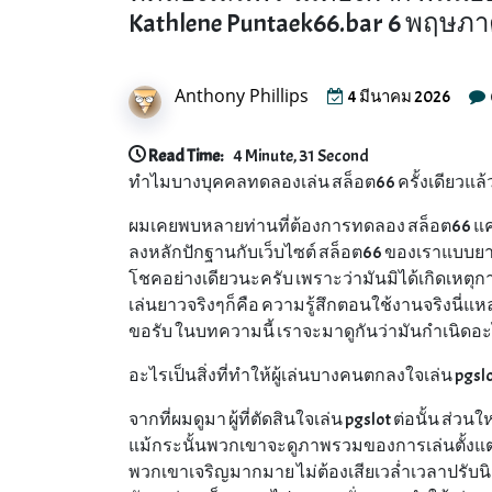
Kathlene Puntaek66.bar 6 พฤษภ
Anthony Phillips
4 มีนาคม 2026
Read Time:
4 Minute, 31 Second
ทำไมบางบุคคลทดลองเล่น สล็อต66 ครั้งเดียวแล้
ผมเคยพบหลายท่านที่ต้องการทดลอง สล็อต66 แค่ค
ลงหลักปักฐานกับเว็บไซต์ สล็อต66 ของเราแบบยาวๆ
โชคอย่างเดียวนะครับ เพราะว่ามันมิได้เกิดเหตุกา
เล่นยาวจริงๆก็คือ ความรู้สึกตอนใช้งานจริงนี่แ
ขอรับ ในบทความนี้ เราจะมาดูกันว่ามันกำเนิดอะไ
อะไรเป็นสิ่งที่ทำให้ผู้เล่นบางคนตกลงใจเล่น pgslo
จากที่ผมดูมา ผู้ที่ตัดสินใจเล่น pgslot ต่อนั้น ส
แม้กระนั้นพวกเขาจะดูภาพรวมของการเล่นตั้งแต
พวกเขาเจริญมากมาย ไม่ต้องเสียเวล่ำเวลาปรับนิสั