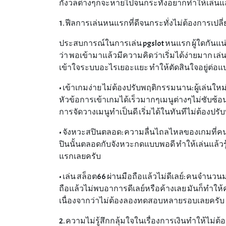
กังวลต่างๆก็จะหายไปจนกระทั่งอยากทำให้เล่นแล้ว
1. ฟีลการเล่นหนแรกที่ดีจนกระทั่งไม่ต้องการเปล
ประสบการณ์ในการเล่น pgslot หนแรก ผู้ใดกันแน
ว่า พอเข้ามาแล้วมีความคิดว่าเริ่มได้ง่ายมาก เล่
เข้าใจระบบอะไรเยอะแยะ ทำให้ตัดสินใจอยู่ต่อแบ
• เข้าเกมง่าย ไม่ต้องปรับพฤติกรรมนาน: ผู้เล่น
หัวข้อการเข้าเกมได้เร็วมากๆเมนูต่างๆไม่ซับซ้
การจัดวางเมนูทำเป็นดี เริ่มได้ในทันทีไม่ต้องปร
• จังหวะสปินตลอด: ความลื่นไถลไหลของเกมที่ค
ปินนั้นตลอดกับจังหวะกดแบบพอดี ทำให้เล่นแล้วรู้ส
แรกเลยครับ
• เล่น สล็อต66 ผ่านมือถือแล้วไม่ดีเลย์: คนจำนวน
ถือแล้วไม่พบอาการดีเลย์หรือค้างเลย มันก็ทำให้ค
เนื่องจากว่าไม่ต้องลองทดสอบหลายรอบเลยครับ
2. ความไม่รู้สึกกลุ้มใจในเรื่องการเงินทำให้ไม่ต้