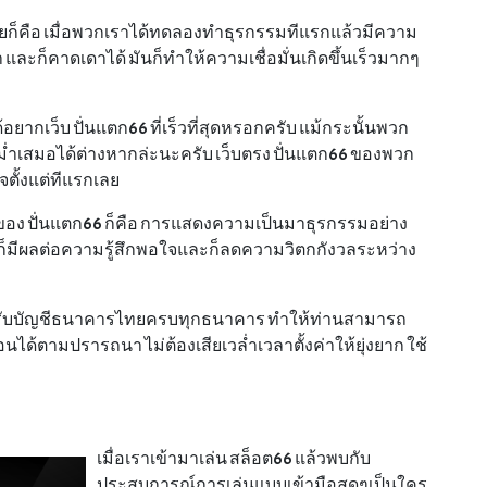
ลยก็คือ เมื่อพวกเราได้ทดลองทำธุรกรรมทีแรกแล้วมีความ
า และก็คาดเดาได้ มันก็ทำให้ความเชื่อมั่นเกิดขึ้นเร็วมากๆ
กเว็บ ปั่นแตก66 ที่เร็วที่สุดหรอกครับ แม้กระนั้นพวก
ำเสมอได้ต่างหากล่ะนะครับ เว็บตรง ปั่นแตก66 ของพวก
จตั้งแต่ทีแรกเลย
ของ ปั่นแตก66 ก็คือ การแสดงความเป็นมาธุรกรรมอย่าง
นก็มีผลต่อความรู้สึกพอใจและก็ลดความวิตกกังวลระหว่าง
ารองรับบัญชีธนาคารไทยครบทุกธนาคาร ทำให้ท่านสามารถ
้ตามปรารถนา ไม่ต้องเสียเวล่ำเวลาตั้งค่าให้ยุ่งยาก ใช้
เมื่อเราเข้ามาเล่น สล็อต66 แล้วพบกับ
ประสบการณ์การเล่นแบบเข้ามือสุดๆเป็นใคร