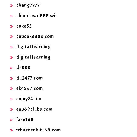
chang7777
chinatown888.win
coke55
cupcake88x.com
digital learning
digital learning
dr888
du2477.com
ek4567.com
enjoy24.fun
eu369clubs.com
faro168
fcharoenkit168.com