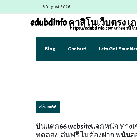
Skip
6 August 2026
to
content
edubdinfo คาสิโนเว็บตรง เ
https://edubdinfo.com เล่นคาสิ
Blog
Contact
Lets Get Your Ne
สล็อต66
ปั่นแตก66 websiteแจกหนัก ทางเข
ทดลองเล่นฟรี ไม่ต้องฝาก พนันออน