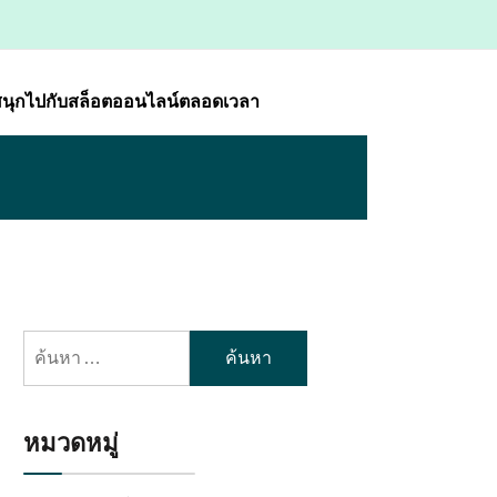
ต่ำ สนุกไปกับสล็อตออนไลน์ตลอดเวลา
ค้นหา
สำหรับ:
หมวดหมู่