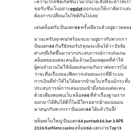
• ความใกล้ชิดเกิดขึ้นไวมากมาย: สิ่งที่จะทำให้เร
ขอรับ ซึ่งเว็บอย่าง
pgslot
ออกแบบให้เราคิดว่าเล่นง
ต้องการเปลี่ยนเว็บไซต์กันไปเลย
เล่นสล็อตกับ ปั่นแตก66 ครั้งเดียวแล้วอยู่ยาวตลอด
มานะครับทุกคน! พร้อมจะมาอยู่ยาวกับพวกเรา
ปั่นแตก66 กันรึยังขอรับ? คุณจะเห็นได้ว่า ปัจจัย
ต่างๆที่เกิดขึ้นมาจากประสบการณ์การเล่นเกม
สล็อตของแต่ละคนนั้น ล้วนเป็นเหตุผลที่ทำให้
ผู้คนจำนวนไม่ใช้น้อยเล่นเกมกับเราต่อยาวๆไม่
ว่าจะคือเรื่องของฟีลการเล่นหนแรกที่ดี ระบบ
การเงินที่ทำให้ไม่ได้อยากย้ายเว็บ หรือแม้กระทั้ง
ประสบการณ์การเล่นแบบเข้ามือของแต่ละคน
ด้วย เพียงพอพบเว็บ สล็อต66 ที่ทำเรื่องฐานราก
ออกมาได้ดิบได้ดี ก็ไม่มีใครอยากย้ายแน่นอน
มาสนุกกับพวกเรา ปั่นแตก66 ได้แล้ววันนี้!
สล็อตเว็บใหญ่ ปั่นแตก66 puntaek66.bar 3 APR
2026 Kathlene casino สล็อต66 แตกง่าย Top 13