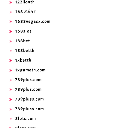
123lionth
168 สล็อต
1688vegasx.com
168slot
188bet
188betth
1xbetth
1xgameth.com
789plus.com
789plus.com
789pluss.com
789pluss.com
8lots.com